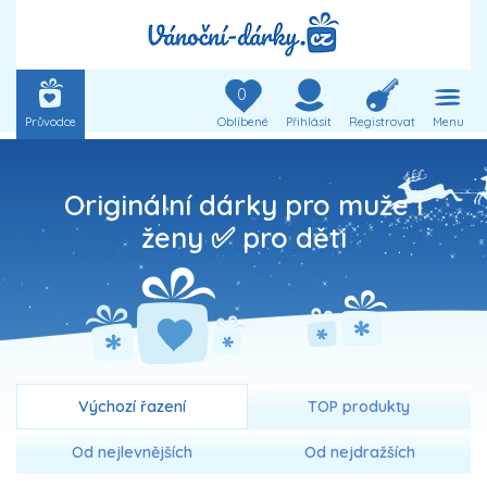
0
Průvodce
Oblíbené
Přihlásit
Registrovat
Menu
Originální dárky pro muže i
ženy ✅ pro děti
Výchozí řazení
TOP produkty
Od nejlevnějších
Od nejdražších