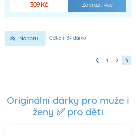
309 Kč
Zobrazit více
Nahoru
Celkem 34 dárků
1
2
3
Originální dárky pro muže i
ženy ✅ pro děti