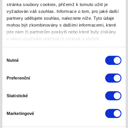
stránka soubory cookies, přičemž k tomuto užití je
vyžadován váš souhlas. Informace o tom, pro jaké další
partnery udělujete souhlas, naleznete níže. Tyto údaje
mohou být zkombinovány s dalšími informacemi, které
jste nám či partnerům poskytli nebo které byly získány
v rámci využívání dotčených stránek a služeb.
Stavebnice retro psací stroj
Výběr
Nutné
souhlasu
Tato stavebnice s retro designem zaujme nejen děti,
ale i dospěláky. Tímto dárkem uděláte radost všem,
kdo má rád stavění, hraní a…
Preferenční
499 Kč
Zobrazit více
Statistické
Marketingové