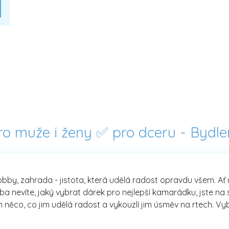
pro muže i ženy ✅ pro dceru -
Bydle
hobby, zahrada - jistota, která udělá radost opravdu všem. Ať 
nevíte, jaký vybrat dárek pro nejlepší kamarádku, jste na sp
 něco, co jim udělá radost a vykouzlí jim úsměv na rtech. Vybí