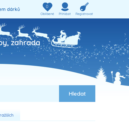
0
em dárků
Oblíbené
Přihlásit
Registrovat
by, zahrada
ražších