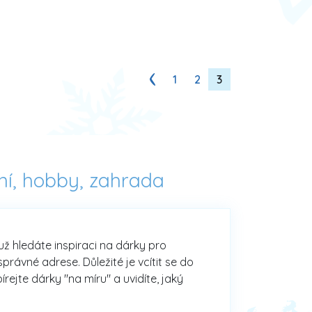
1
2
3
ní, hobby, zahrada
už hledáte inspiraci na dárky pro
rávné adrese. Důležité je vcítit se do
rejte dárky "na míru" a uvidíte, jaký