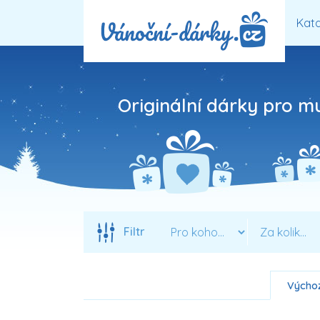
Kata
Originální dárky pro m
Filtr
Výchoz