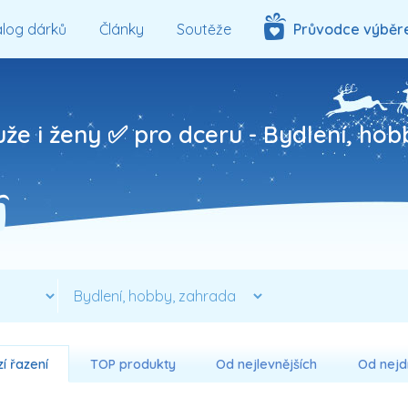
log dárků
Články
Soutěže
Průvodce výběr
uže i ženy ✅ pro dceru -
Bydlení, hob
í řazení
TOP produkty
Od nejlevnějších
Od nejd