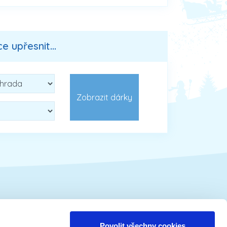
 upřesnit...
Vánoční tématika
Povolit všechny cookies