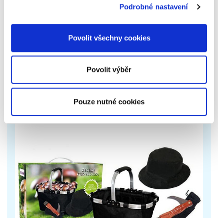
Podrobné nastavení
Zažijte nejvyšší úlevu s masážní pistolí se 4
masážními hlavicemi a nastavitelnou intenzitou.
Povolit všechny cookies
Tento profesionální masážní přístroj je…
699 Kč
Zobrazit více
Povolit výběr
Pouze nutné cookies