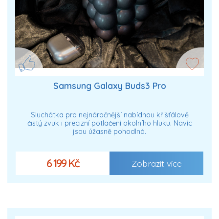
Samsung Galaxy Buds3 Pro
Sluchátka pro nejnáročnější nabídnou křišťálově
čistý zvuk i precizní potlačení okolního hluku. Navíc
jsou úžasně pohodlná.
6 199 Kč
Zobrazit více