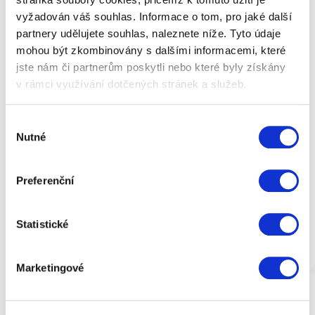
4 499 Kč
Zobrazit více
vyžadován váš souhlas. Informace o tom, pro jaké další
partnery udělujete souhlas, naleznete níže. Tyto údaje
mohou být zkombinovány s dalšími informacemi, které
jste nám či partnerům poskytli nebo které byly získány
v rámci využívání dotčených stránek a služeb.
Výběr
Nutné
souhlasu
Preferenční
Statistické
Marketingové
Masážní pistole