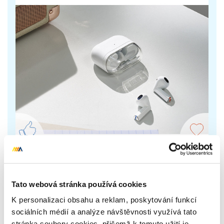
Samsung Galaxy Buds3
Galaxy AI přináší do sluchátek Samsung novou
Tato webová stránka používá cookies
úroveň hudebního požitku. Analyzují tvar uší a
individuálně upraví zvuk.
K personalizaci obsahu a reklam, poskytování funkcí
sociálních médií a analýze návštěvnosti využívá tato
stránka soubory cookies, přičemž k tomuto užití je