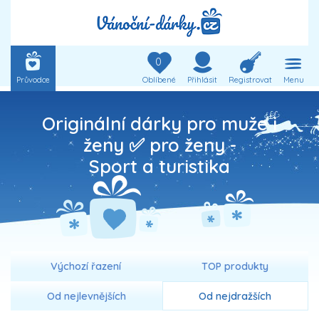
0
Průvodce
Oblíbené
Přihlásit
Registrovat
Menu
Originální dárky pro muže i
ženy ✅ pro ženy -
Sport a turistika
Výchozí řazení
TOP produkty
Od nejlevnějších
Od nejdražších