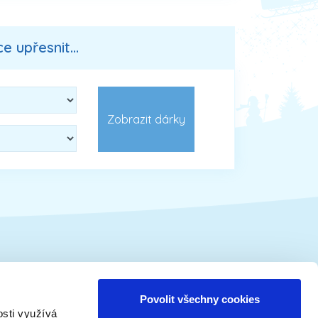
 upřesnit...
Vánoční tématika
Povolit všechny cookies
osti využívá