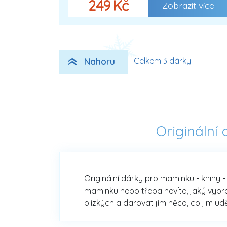
249 Kč
Zobrazit více
Nahoru
Celkem 3 dárky
Originální
Originální dárky pro maminku - knihy -
maminku nebo třeba nevíte, jaký vybrat
blízkých a darovat jim něco, co jim ud