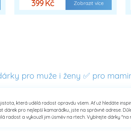
399 Kč
Zobrazit více
 dárky pro muže i ženy ✅ pro mami
 jistota, která udělá radost opravdu všem. Ať už hledáte insp
 dárek pro nejlepší kamarádku, jste na správné adrese. Důlež
ělá radost a vykouzlí jim úsměv na rtech. Vybírejte dárky "na 