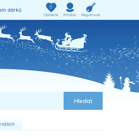
0
em dárků
Oblíbené
Přihlásit
Registrovat
ražších