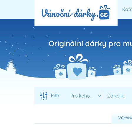
Kata
Originální dárky pro m
Filtr
Výchoz