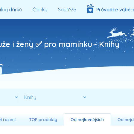
log dárků
Články
Soutěže
Průvodce výběr
uže i ženy ✅ pro maminku -
Knihy
í řazení
TOP produkty
Od nejlevnějších
Od nejd