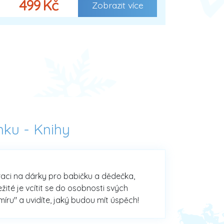
499 Kč
Zobrazit více
nku -
Knihy
iraci na dárky pro babičku a dědečka,
ité je vcítit se do osobnosti svých
míru" a uvidíte, jaký budou mít úspěch!