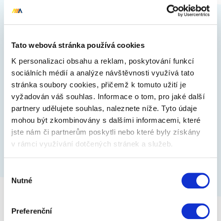
1
Trezor v knize
Tato webová stránka používá cookies
Pokud patříte mezi ty, co mají rádi své životní
úspory stále někde na blízku, ale schovávání šperků
K personalizaci obsahu a reklam, poskytování funkcí
a financí po šuplíkách Vám přijde…
sociálních médií a analýze návštěvnosti využívá tato
stránka soubory cookies, přičemž k tomuto užití je
vyžadován váš souhlas. Informace o tom, pro jaké další
399 Kč
Zobrazit více
partnery udělujete souhlas, naleznete níže. Tyto údaje
mohou být zkombinovány s dalšími informacemi, které
jste nám či partnerům poskytli nebo které byly získány
v rámci využívání dotčených stránek a služeb.
Výběr
Nutné
souhlasu
Preferenční