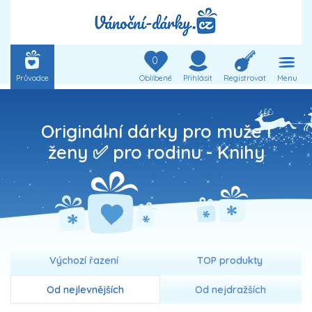
0
Průvodce
Oblíbené
Přihlásit
Registrovat
Menu
Originální dárky pro muže i
ženy ✅ pro rodinu -
Knihy
Výchozí řazení
TOP produkty
Od nejlevnějších
Od nejdražších