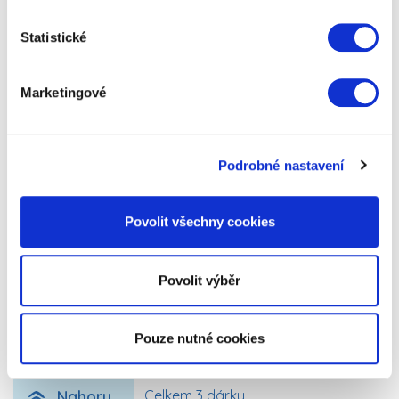
Statistické
Marketingové
1
Stolní stojan na knihy ke čtení
Podrobné nastavení
Stojánek na knihy, nebo tablety s otočnou poličkou
Povolit všechny cookies
na čtení se hodí opravdu každému, kdo rád čte, učí
se, nebo pracuje na tabletu.…
Povolit výběr
499 Kč
Zobrazit více
Pouze nutné cookies
Nahoru
Celkem 3 dárky