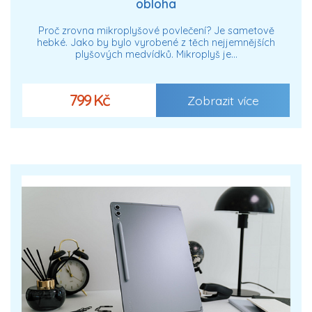
obloha
Proč zrovna mikroplyšové povlečení? Je sametově
hebké. Jako by bylo vyrobené z těch nejjemnějších
plyšových medvídků. Mikroplyš je…
799 Kč
Zobrazit více