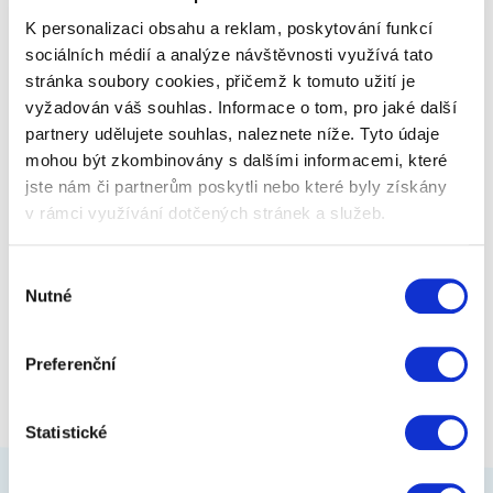
většinou nevlídno. Abychom…
K personalizaci obsahu a reklam, poskytování funkcí
sociálních médií a analýze návštěvnosti využívá tato
stránka soubory cookies, přičemž k tomuto užití je
799 Kč
Zobrazit více
vyžadován váš souhlas. Informace o tom, pro jaké další
partnery udělujete souhlas, naleznete níže. Tyto údaje
mohou být zkombinovány s dalšími informacemi, které
jste nám či partnerům poskytli nebo které byly získány
v rámci využívání dotčených stránek a služeb.
Výběr
Nutné
souhlasu
Preferenční
Statistické