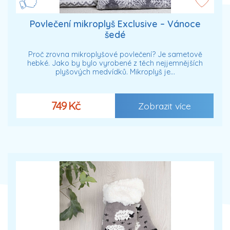
Povlečení mikroplyš Exclusive – Vánoce
šedé
Proč zrovna mikroplyšové povlečení? Je sametově
hebké. Jako by bylo vyrobené z těch nejjemnějších
plyšových medvídků. Mikroplyš je…
749 Kč
Zobrazit více