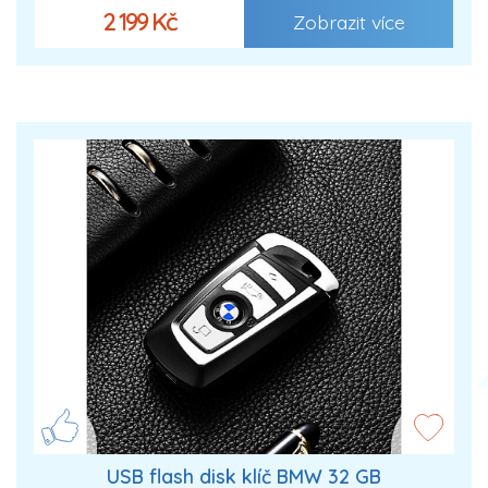
2 199 Kč
Zobrazit více
USB flash disk klíč BMW 32 GB