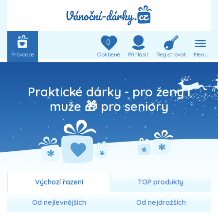
0
Průvodce
Oblíbené
Přihlásit
Registrovat
Menu
Praktické dárky - pro ženy i
muže 🎁 pro seniory
Výchozí řazení
TOP produkty
Od nejlevnějších
Od nejdražších