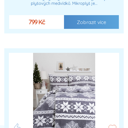
plyšových medvídků. Mikroplyš je…
799 Kč
Zobrazit více