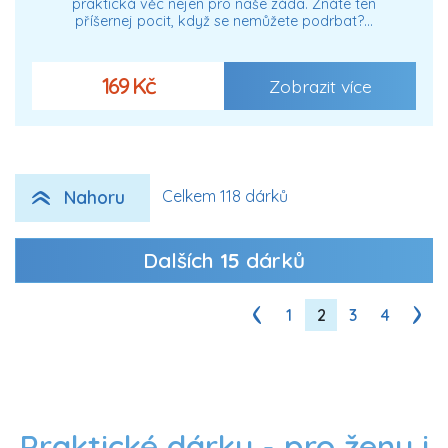
praktická věc nejen pro naše záda. Znáte ten
příšernej pocit, když se nemůžete podrbat?…
169 Kč
Zobrazit více
Nahoru
Celkem 118 dárků
Dalších
15
dárků
1
2
3
4
Praktické dárky - pro ženy i