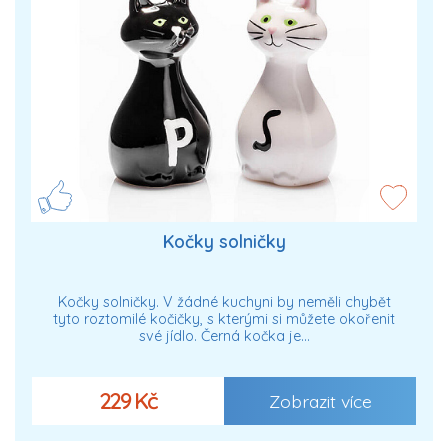
Kočky solničky
Kočky solničky. V žádné kuchyni by neměli chybět
tyto roztomilé kočičky, s kterými si můžete okořenit
své jídlo. Černá kočka je…
229 Kč
Zobrazit více