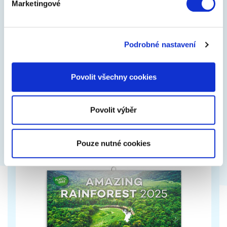
Marketingové
Dr. Max Blood Pressure Monitor, 1 ks
Podrobné nastavení
Pažní měřič krevního tlaku. Zdravotnický prostředek.
Povolit všechny cookies
1 050 Kč
Zobrazit více
Povolit výběr
Pouze nutné cookies