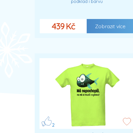
podklad i barvu
439 Kč
Zobrazit více
2