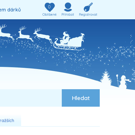
0
em dárků
Oblíbené
Přihlásit
Registrovat
ražších