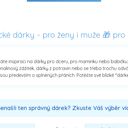
cké dárky - pro ženy i muže 🎁 pro
áte inspiraci na dárky pro dceru, pro maminku nebo babičku, dů
enalinový zážitek, dárky z potravin nebo se třeba trochu od
sou především o splněných přáních. Potěšte své blízké "dárke
nenašli ten správný dárek? Zkuste Váš výběr více