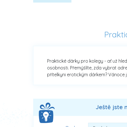
Prakti
Praktické dárky pro kolegy - ať už hled
osobnosti. Přemýšlíte, zda vybrat adr
přítelkyni erotickým dárkem? Vánoce j
Ještě jste 