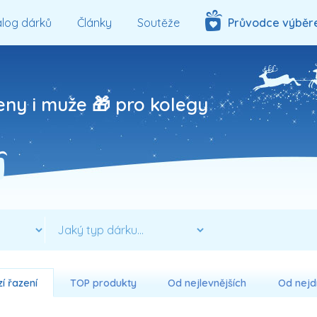
log dárků
Články
Soutěže
Průvodce výběr
eny i muže 🎁 pro kolegy
í řazení
TOP produkty
Od nejlevnějších
Od nejd