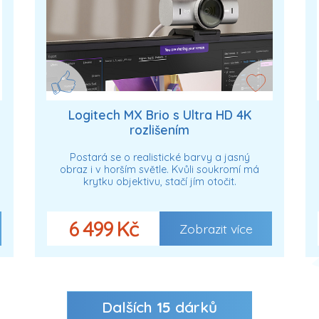
Logitech MX Brio s Ultra HD 4K
rozlišením
Postará se o realistické barvy a jasný
obraz i v horším světle. Kvůli soukromí má
krytku objektivu, stačí jím otočit.
6 499 Kč
Zobrazit více
Dalších
15
dárků