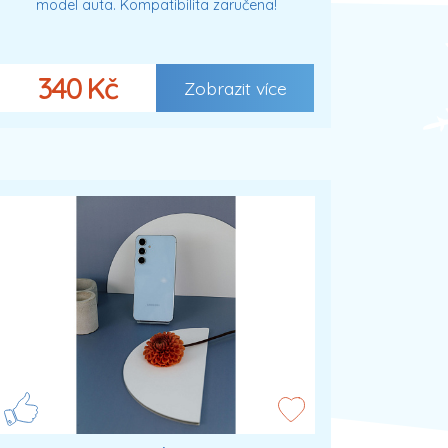
model auta. Kompatibilita zaručena!
340 Kč
Zobrazit více