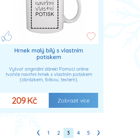
Hrnek malý bílý s vlastním
potiskem
Vytvoř originální dárek! Pomocí online
tvořiče navrhni hrnek s vlastním potiskem
(obrázkem, fotkou, textem).
209 Kč
Zobrazit více
1
2
3
4
5