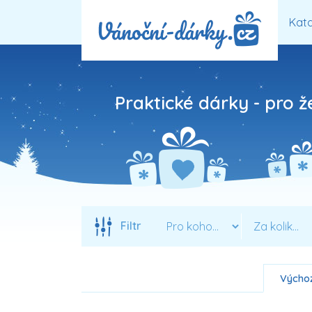
Kata
Praktické dárky - pro ž
Filtr
Výchoz