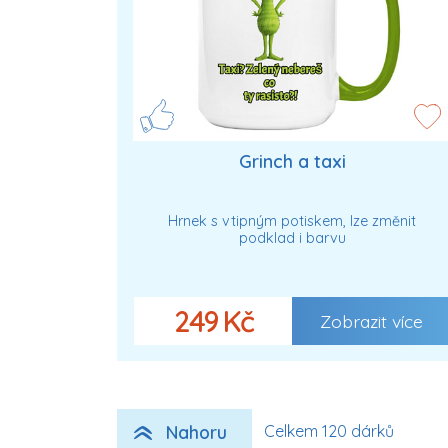
Grinch a taxi
Hrnek s vtipným potiskem, lze změnit
podklad i barvu
249 Kč
Zobrazit více
Nahoru
Celkem 120 dárků