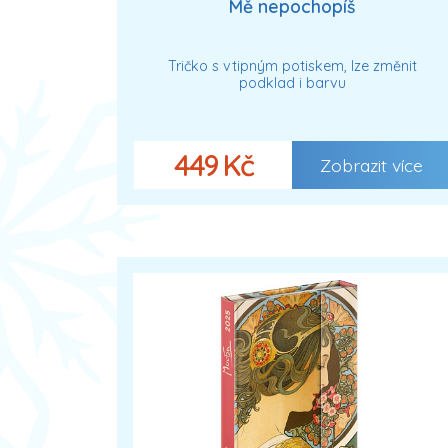
Mě nepochopíš
Tričko s vtipným potiskem, lze změnit
podklad i barvu
449 Kč
Zobrazit více