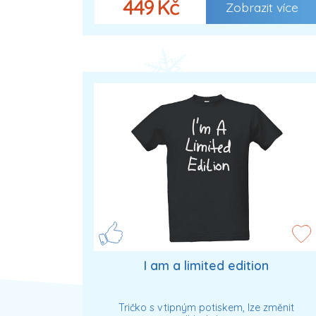
449 Kč
Zobrazit více
I am a limited edition
Tričko s vtipným potiskem, lze změnit