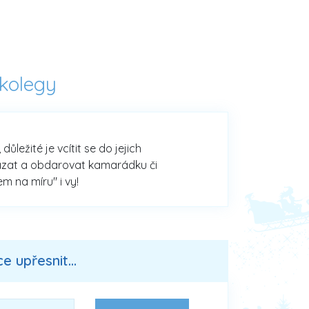
 kolegy
ležité je vcítit se do jejich
vázat a obdarovat kamarádku či
m na míru" i vy!
 upřesnit...