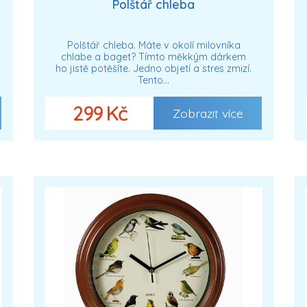
Polštář chleba
Polštář chleba. Máte v okolí milovníka
chlabe a baget? Tímto měkkým dárkem
ho jistě potěšíte. Jedno objetí a stres zmizí.
Tento…
299 Kč
Zobrazit více