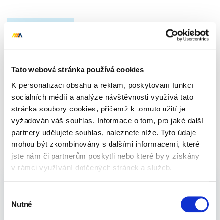
Nahoru
Celkem 0 dárků
Tato webová stránka používá cookies
K personalizaci obsahu a reklam, poskytování funkcí
sociálních médií a analýze návštěvnosti využívá tato
Vánoční dárky - TIPY na
stránka soubory cookies, přičemž k tomuto užití je
vyžadován váš souhlas. Informace o tom, pro jaké další
Vánoce 2025 pro rodiče a
partnery udělujete souhlas, naleznete níže. Tyto údaje
mohou být zkombinovány s dalšími informacemi, které
páry -
Krása a zdraví
jste nám či partnerům poskytli nebo které byly získány
v rámci využívání dotčených stránek a služeb.
Praktické dárky pro rodiče a páry - krása a zdraví
Výběr
Nutné
- jistota, která udělá radost opravdu všem. Ať už
souhlasu
hledáte inspiraci na dárky pro babičku a dědečka,