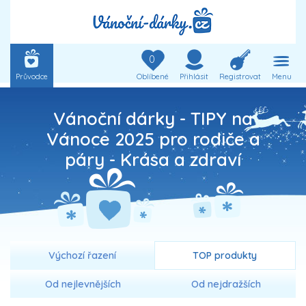
0
Průvodce
Oblíbené
Přihlásit
Registrovat
Menu
Vánoční dárky - TIPY na
Vánoce 2025 pro rodiče a
páry -
Krása a zdraví
Výchozí řazení
TOP produkty
Od nejlevnějších
Od nejdražších