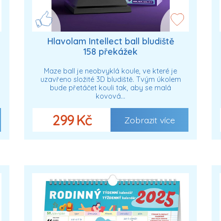
Hlavolam Intellect ball bludiště
158 překážek
Maze ball je neobvyklá koule, ve které je
uzavřeno složité 3D bludiště. Tvým úkolem
bude přetáčet kouli tak, aby se malá
kovová…
299 Kč
Zobrazit více