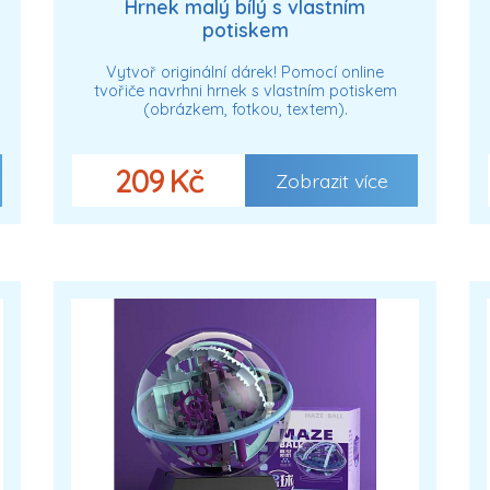
Hrnek malý bílý s vlastním
potiskem
Vytvoř originální dárek! Pomocí online
tvořiče navrhni hrnek s vlastním potiskem
(obrázkem, fotkou, textem).
209 Kč
Zobrazit více