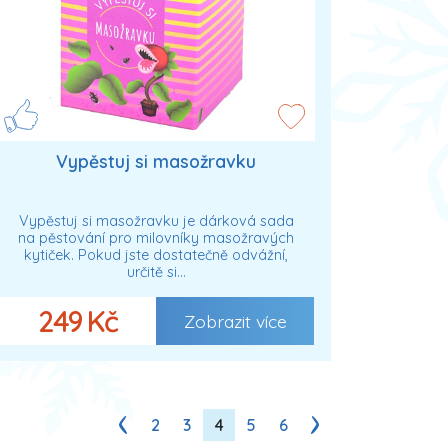
Vypěstuj si masožravku
Vypěstuj si masožravku je dárková sada
na pěstování pro milovníky masožravých
kytiček. Pokud jste dostatečně odvážní,
určitě si…
249 Kč
Zobrazit více
2
3
4
5
6