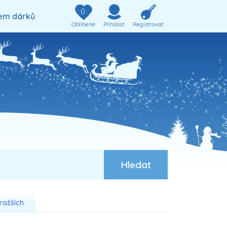
0
em dárků
Oblíbené
Přihlásit
Registrovat
ražších