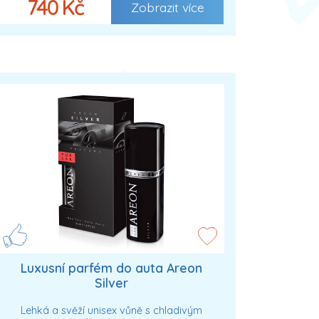
740 Kč
Zobrazit více
Luxusní parfém do auta Areon
Silver
Lehká a svěží unisex vůně s chladivým