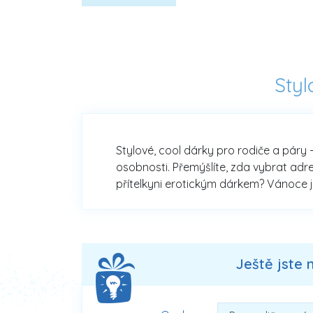
Styl
Stylové, cool dárky pro rodiče a páry -
osobnosti. Přemýšlíte, zda vybrat adr
přítelkyni erotickým dárkem? Vánoce j
Ještě jste 