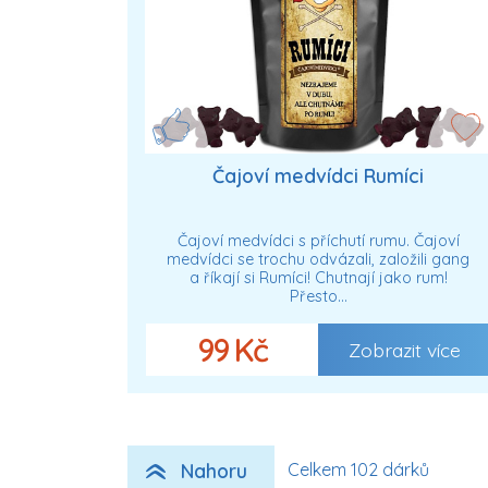
Čajoví medvídci Rumíci
Čajoví medvídci s příchutí rumu. Čajoví
medvídci se trochu odvázali, založili gang
a říkají si Rumíci! Chutnají jako rum!
Přesto…
99 Kč
Zobrazit více
Nahoru
Celkem 102 dárků