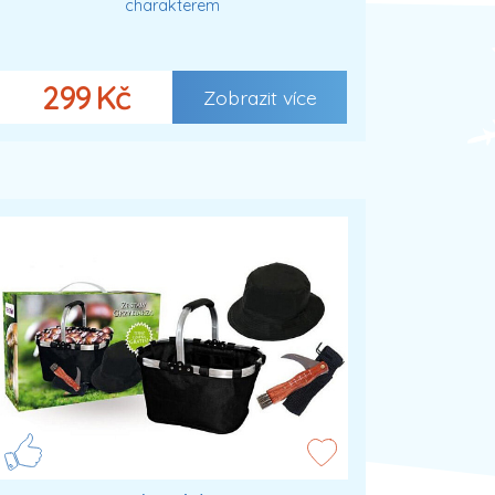
charakterem
299 Kč
Zobrazit více