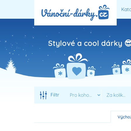
Kata
Stylové a cool dárky 
Filtr
Výchoz