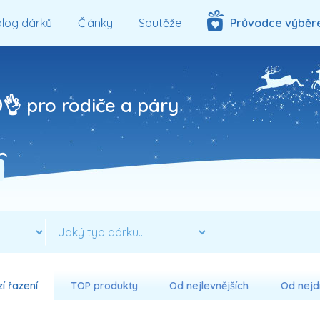
log dárků
Články
Soutěže
Průvodce výběr
👌 pro rodiče a páry
í řazení
TOP produkty
Od nejlevnějších
Od nejd