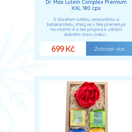
Dr. Max Lutein Complex Premium
XXL 180 cps
S obsahem luteinu, zeaxanthinu a
betakarotenu, který se v těle přeměňuje
na vitamin A a ten přispívá k udržení
dobrého stavu zraku.…
699 Kč
Zobrazit více