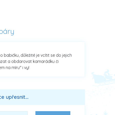
 páry
babičku, důležité je vcítit se do jejich
vázat a obdarovat kamarádku či
m na míru" i vy!
 upřesnit...