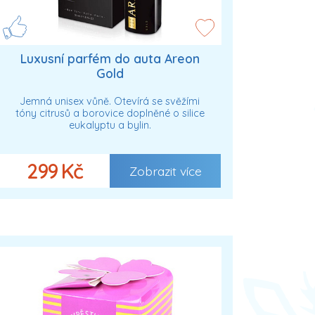
Luxusní parfém do auta Areon
Gold
Jemná unisex vůně. Otevírá se svěžími
tóny citrusů a borovice doplněné o silice
eukalyptu a bylin.
299 Kč
Zobrazit více