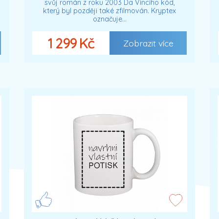
svůj román z roku 2003 Da Vinciho kód,
který byl později také zfilmován. Kryptex
označuje…
1 299 Kč
Zobrazit více