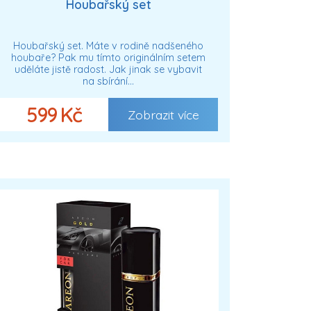
Houbařský set
Houbařský set. Máte v rodině nadšeného
houbaře? Pak mu tímto originálním setem
uděláte jistě radost. Jak jinak se vybavit
na sbírání…
599 Kč
Zobrazit více