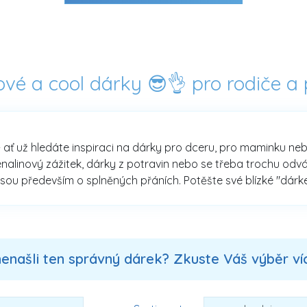
ové a cool dárky 😎👌 pro rodiče a
 ať už hledáte inspiraci na dárky pro dceru, pro maminku nebo 
enalinový zážitek, dárky z potravin nebo se třeba trochu od
sou především o splněných přáních. Potěšte své blízké "dárke
nenašli ten správný dárek? Zkuste Váš výběr více