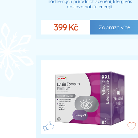
nádherných přírodních scenérií, který vás
doslova nabije energií.
399 Kč
Zobrazit více