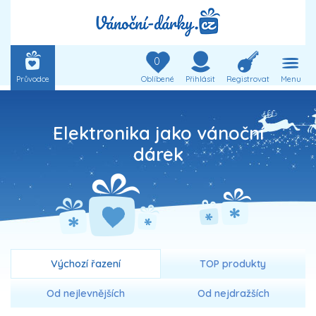
0
Průvodce
Oblíbené
Přihlásit
Registrovat
Menu
Elektronika jako vánoční
dárek
Výchozí řazení
TOP produkty
Od nejlevnějších
Od nejdražších