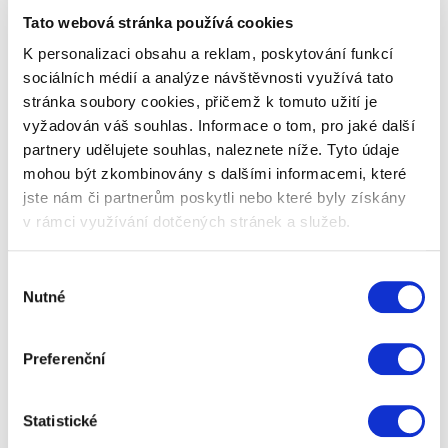
pero, laser, UW světlo pro…
Tato webová stránka používá cookies
K personalizaci obsahu a reklam, poskytování funkcí
399 Kč
Zobrazit více
sociálních médií a analýze návštěvnosti využívá tato
stránka soubory cookies, přičemž k tomuto užití je
vyžadován váš souhlas. Informace o tom, pro jaké další
partnery udělujete souhlas, naleznete níže. Tyto údaje
mohou být zkombinovány s dalšími informacemi, které
Nahoru
Celkem 31 dárků
jste nám či partnerům poskytli nebo které byly získány
v rámci využívání dotčených stránek a služeb.
1
2
3
Výběr
Nutné
souhlasu
Preferenční
Elektronika jako vánoční
dárek
Statistické