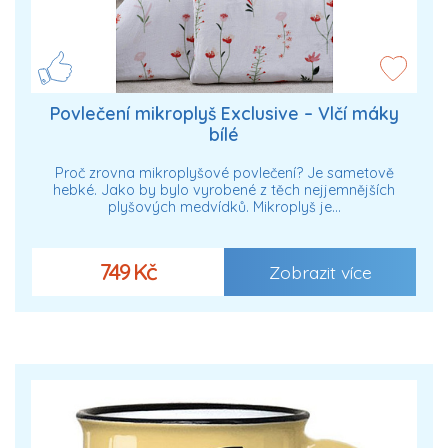
Povlečení mikroplyš Exclusive – Vlčí máky
bílé
Proč zrovna mikroplyšové povlečení? Je sametově
hebké. Jako by bylo vyrobené z těch nejjemnějších
plyšových medvídků. Mikroplyš je…
749 Kč
Zobrazit více