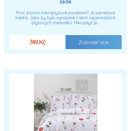
šedé
Proč zrovna mikroplyšové povlečení? Je sametově
hebké. Jako by bylo vyrobené z těch nejjemnějších
plyšových medvídků. Mikroplyš je…
749 Kč
Zobrazit více