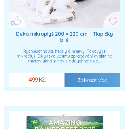
Deka mikroplyš 200 × 220 cm – Tlapičky
bílé
Rychleschnoucí, hebký a hřejivý. Takový je
mikroplyš. Díky revolučnímu zpracování kvalitního
mikrovlákna si navíc oddychnete od…
499 Kč
Zobrazit více