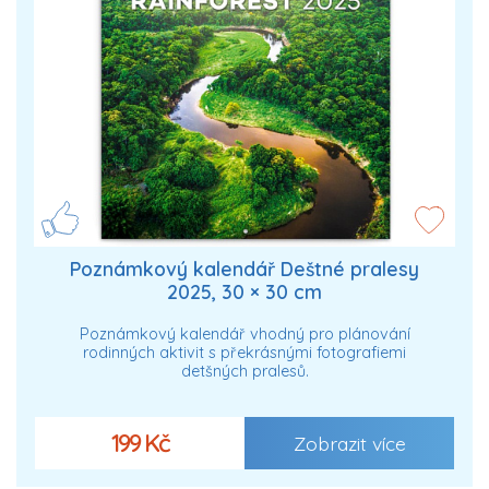
Poznámkový kalendář Deštné pralesy
2025, 30 × 30 cm
Poznámkový kalendář vhodný pro plánování
rodinných aktivit s překrásnými fotografiemi
detšných pralesů.
199 Kč
Zobrazit více