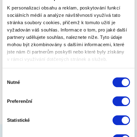
inteligentním podsvícením a programovatelnými…
K personalizaci obsahu a reklam, poskytování funkcí
sociálních médií a analýze návštěvnosti využívá tato
stránka soubory cookies, přičemž k tomuto užití je
2 999 Kč
Zobrazit více
vyžadován váš souhlas. Informace o tom, pro jaké další
partnery udělujete souhlas, naleznete níže. Tyto údaje
mohou být zkombinovány s dalšími informacemi, které
jste nám či partnerům poskytli nebo které byly získány
v rámci využívání dotčených stránek a služeb.
Výběr
Nutné
souhlasu
Preferenční
Statistické