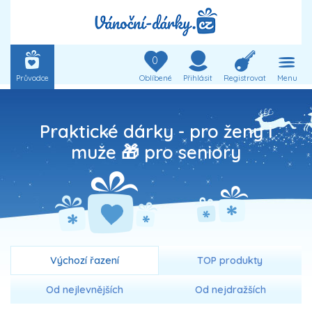
0
Průvodce
Oblíbené
Přihlásit
Registrovat
Menu
Praktické dárky - pro ženy i
muže 🎁 pro seniory
Výchozí řazení
TOP produkty
Od nejlevnějších
Od nejdražších