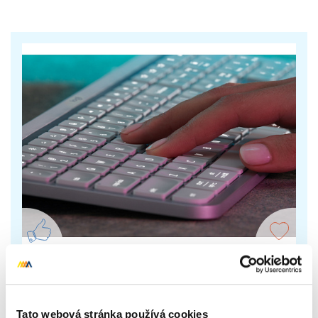
Logitech MX Keys S
Výkonná klávesnice MX Keys S je stvořená k
Tato webová stránka používá cookies
pohodlnému, rychlému a plynulému psaní, s