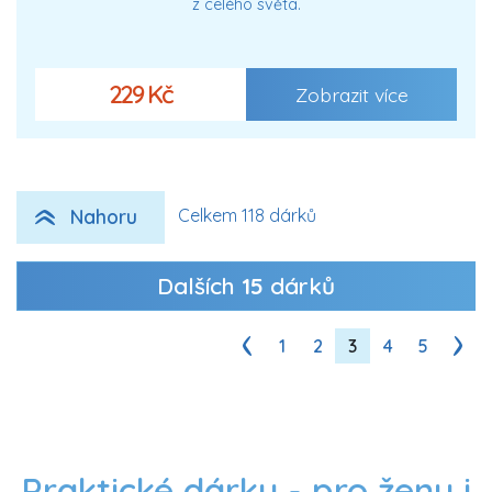
z celého světa.
229 Kč
Zobrazit více
Nahoru
Celkem 118 dárků
Dalších
15
dárků
1
2
3
4
5
Praktické dárky - pro ženy i