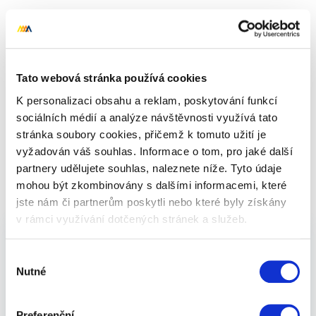
Nahoru
Celkem 0 dárků
Tato webová stránka používá cookies
K personalizaci obsahu a reklam, poskytování funkcí
sociálních médií a analýze návštěvnosti využívá tato
stránka soubory cookies, přičemž k tomuto užití je
vyžadován váš souhlas. Informace o tom, pro jaké další
TOP produkty -
partnery udělujete souhlas, naleznete níže. Tyto údaje
Dětské zboží
mohou být zkombinovány s dalšími informacemi, které
jste nám či partnerům poskytli nebo které byly získány
v rámci využívání dotčených stránek a služeb.
Adrenalinové dětské dárky - odvažte se a trochu
Výběr
Vánoce okořeňte. Hledáte inspiraci na dárky pro
Nutné
souhlasu
kamarádku, kamaráda nebo se snažíte najít ten
správný dárek pro páry? Jste na správné adrese.
Preferenční