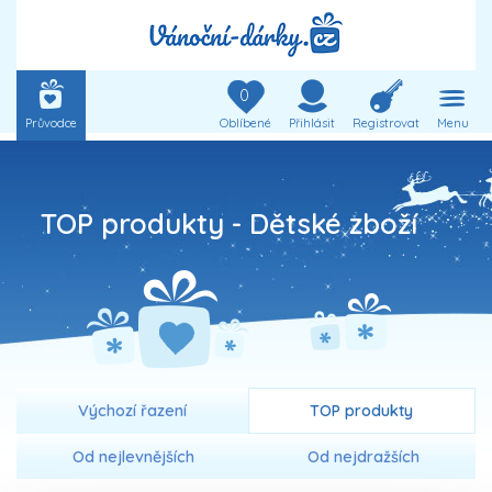
0
Průvodce
Oblíbené
Přihlásit
Registrovat
Menu
TOP produkty -
Dětské zboží
Výchozí řazení
TOP produkty
Od nejlevnějších
Od nejdražších