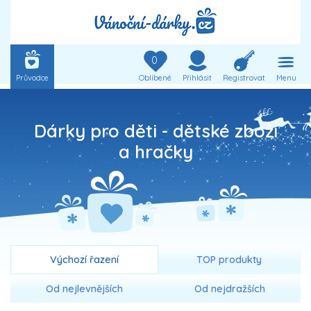
0
Průvodce
Oblíbené
Přihlásit
Registrovat
Menu
Dárky pro děti - dětské zboží
a hračky
Výchozí řazení
TOP produkty
Od nejlevnějších
Od nejdražších