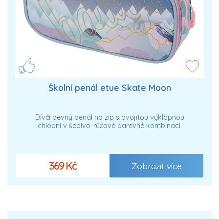
Školní penál etue Skate Moon
Dívčí pevný penál na zip s dvojitou výklopnou
chlopní v šedivo-růžové barevné kombinaci.
369 Kč
Zobrazit více