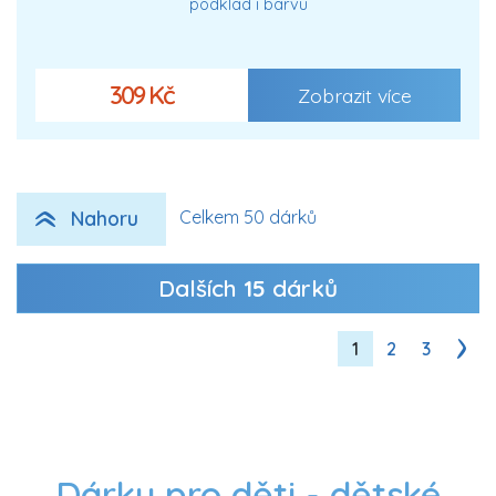
podklad i barvu
309 Kč
Zobrazit více
Nahoru
Celkem 50 dárků
Dalších
15
dárků
1
2
3
Dárky pro děti - dětské