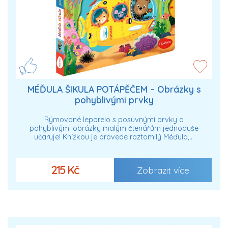
MÉĎULA ŠIKULA POTÁPĚČEM – Obrázky s
pohyblivými prvky
Rýmované leporelo s posuvnými prvky a
pohyblivými obrázky malým čtenářům jednoduše
učaruje! Knížkou je provede roztomilý Méďula,…
215 Kč
Zobrazit více