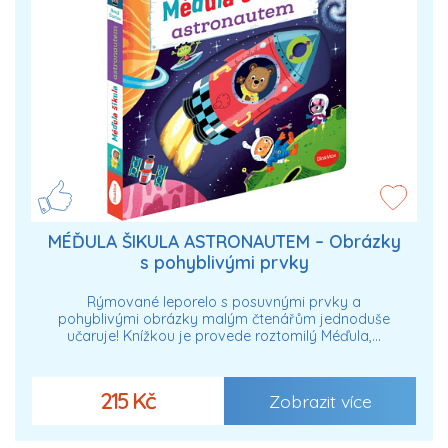
MÉĎULA ŠIKULA ASTRONAUTEM – Obrázky
s pohyblivými prvky
Rýmované leporelo s posuvnými prvky a
pohyblivými obrázky malým čtenářům jednoduše
učaruje! Knížkou je provede roztomilý Méďula,…
215 Kč
Zobrazit více