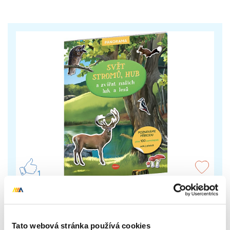
1
SVĚT STROMŮ, hub a zvířat našich luk a
lesů – Knížka s plakátem a samolepkami
Panoramatický plakát k dotvoření, samolepky,
Tato webová stránka používá cookies
šablony, díky nimž zvládnete hravě nakreslit strom,