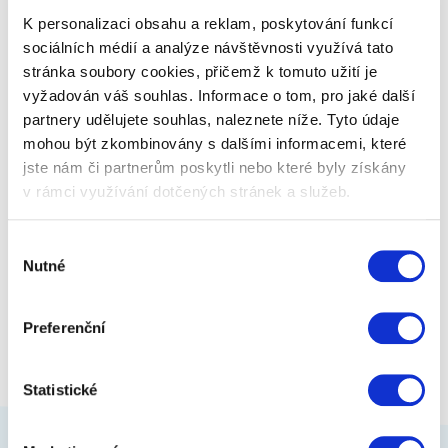
houbu nebo třeba zvíře jako profík……
K personalizaci obsahu a reklam, poskytování funkcí
sociálních médií a analýze návštěvnosti využívá tato
stránka soubory cookies, přičemž k tomuto užití je
159 Kč
Zobrazit více
vyžadován váš souhlas. Informace o tom, pro jaké další
partnery udělujete souhlas, naleznete níže. Tyto údaje
mohou být zkombinovány s dalšími informacemi, které
jste nám či partnerům poskytli nebo které byly získány
v rámci využívání dotčených stránek a služeb.
Výběr
Nutné
souhlasu
Preferenční
Statistické