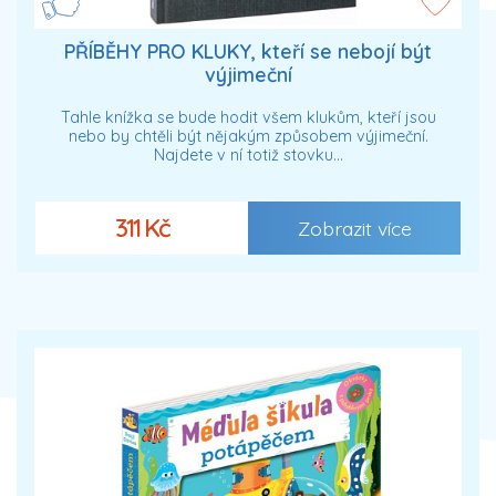
PŘÍBĚHY PRO KLUKY, kteří se nebojí být
výjimeční
Tahle knížka se bude hodit všem klukům, kteří jsou
nebo by chtěli být nějakým způsobem výjimeční.
Najdete v ní totiž stovku…
311 Kč
Zobrazit více