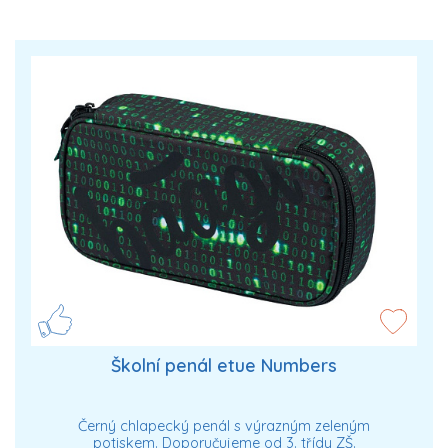
Školní penál etue Numbers
Černý chlapecký penál s výrazným zeleným
potiskem. Doporučujeme od 3. třídy ZŠ.