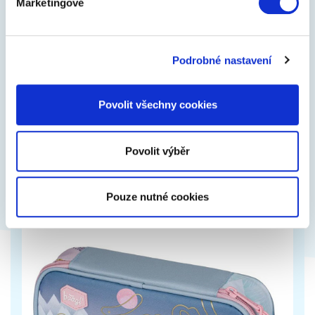
Marketingové
BEBELO Milk 2 a Milk 3
Podrobné nastavení
Pokračovací kojenecké a batolecí mléko s
komplexním a vyváženým složením bez palmového
oleje. Kojení je nejlepší zpôsob výživy…
Povolit všechny cookies
199 Kč
Zobrazit více
Povolit výběr
Pouze nutné cookies