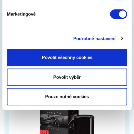
Marketingové
Poklice na kola
Kola dělají auto! Zakryjete ošklivé plechové disky a
dodáte autu moderní vzhled.
Podrobné nastavení
Povolit všechny cookies
740 Kč
Zobrazit více
Povolit výběr
Pouze nutné cookies