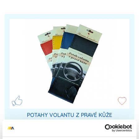
POTAHY VOLANTU Z PRAVÉ KŮŽE
Potahy volantu z pravé kůže jsou velmi příjemné na
dotek a při jízdě Vám dodají skvělí pocit luxusu.