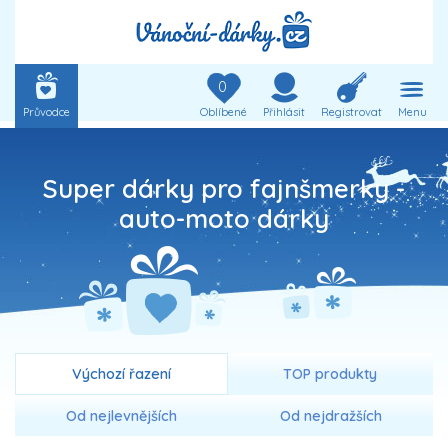
0
Průvodce
Oblíbené
Přihlásit
Registrovat
Menu
Super dárky pro fajnšmerky -
auto-moto dárky
Výchozí řazení
TOP produkty
Od nejlevnějších
Od nejdražších