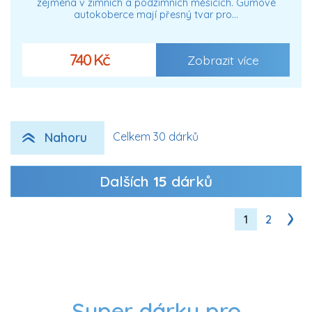
zejména v zimních a podzimních měsících. Gumové
autokoberce mají přesný tvar pro…
740 Kč
Zobrazit více
Nahoru
Celkem 30 dárků
Dalších
15
dárků
1
2
Super dárky pro