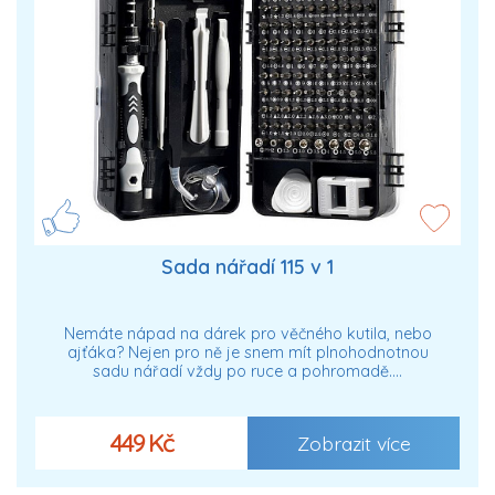
Sada nářadí 115 v 1
Nemáte nápad na dárek pro věčného kutila, nebo
ajťáka? Nejen pro ně je snem mít plnohodnotnou
sadu nářadí vždy po ruce a pohromadě.…
449 Kč
Zobrazit více