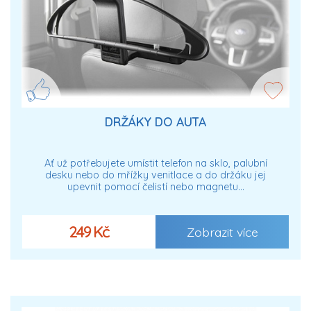
DRŽÁKY DO AUTA
Ať už potřebujete umístit telefon na sklo, palubní
desku nebo do mřížky venitlace a do držáku jej
upevnit pomocí čelistí nebo magnetu…
249 Kč
Zobrazit více