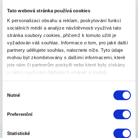
Mikroporézní vrstva na vnitřní…
Tato webová stránka používá cookies
K personalizaci obsahu a reklam, poskytování funkcí
999 Kč
Zobrazit více
sociálních médií a analýze návštěvnosti využívá tato
stránka soubory cookies, přičemž k tomuto užití je
vyžadován váš souhlas. Informace o tom, pro jaké další
partnery udělujete souhlas, naleznete níže. Tyto údaje
mohou být zkombinovány s dalšími informacemi, které
jste nám či partnerům poskytli nebo které byly získány
v rámci využívání dotčených stránek a služeb.
Výběr
Nutné
souhlasu
Preferenční
Statistické