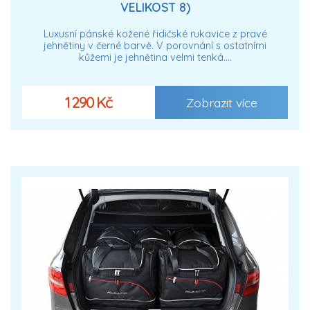
VELIKOST 8)
Luxusní pánské kožené řidičské rukavice z pravé
jehnětiny v černé barvě. V porovnání s ostatními
kůžemi je jehnětina velmi tenká.…
1 290 Kč
Zobrazit více