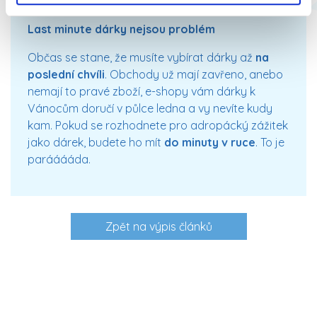
vybrat to pravé.
Last minute dárky nejsou problém
Občas se stane, že musíte vybírat dárky až
na
poslední chvíli
. Obchody už mají zavřeno, anebo
nemají to pravé zboží, e-shopy vám dárky k
Vánocům doručí v půlce ledna a vy nevíte kudy
kam. Pokud se rozhodnete pro adropácký zážitek
jako dárek, budete ho mít
do minuty v ruce
. To je
parááááda.
Zpět na výpis článků