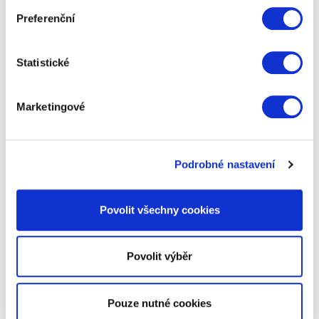
trestné body, po
kurzu bezpečné jízdy s
Preferenční
odpočtem bodů
si může až 3 odečíst. Tak proč
nespojit příjemné s užitečným?
Statistické
Marketingové
Podrobné nastavení
Povolit všechny cookies
Povolit výběr
Má raději offroad stroje, gurmánské zážitky, nebo
třeba masáže? Není problém, stačí se podívat do
nabídky Adropu.cz
, kde je
více než 280 zážitků
a
Pouze nutné cookies