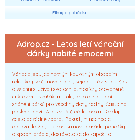
Filmy a pohádky
Adrop.cz - Letos letí vánoční
dárky nabité emocemi
Vánoce jsou jedinečným kouzelným obdobím
roku, kdy se členové rodiny sejdou, tráví spolu čas
a všichni si užívají sváteční atmosféry provoněné
cukrovím a svařákem. Taky je to ale období
shánění dárků pro všechny členy rodiny. Často na
poslední chvíli. A obzvláště dárky pro muže dají
často pořádně zabrat. Pokud jim nechcete
darovat každý rok zbrusu nové parádní ponožky
a spodní prádlo, dostáváte se do zapeklité