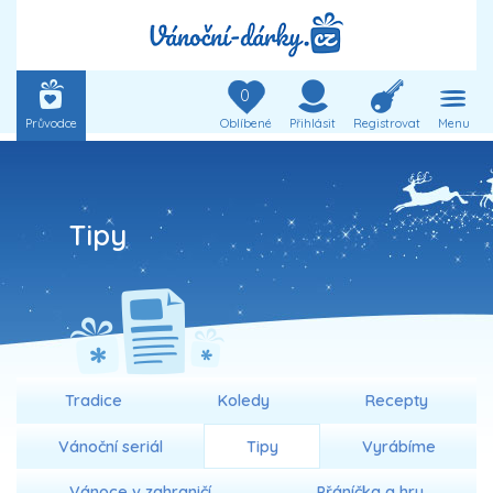
0
Průvodce
Oblíbené
Přihlásit
Registrovat
Menu
Tipy
Tradice
Koledy
Recepty
Vánoční seriál
Tipy
Vyrábíme
Vánoce v zahraničí
Přáníčka a hry