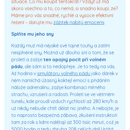
situace. Co mu koupit tentokrát? Vždyť už má
skoro všechno a to, co nemá, si snadno koupí, že?
Máme pro vás snadné, rychlé a vysoce efektivní
řešení – darujte mu
zážitek nabitý emocemi
.
Splňte mu jeho sny
Každý muž má nějaké své tajné touhy a zatím
nesplněné sny. Možná už dlouho sní o tom, že se
proletí a zažije
ten opojný pocit při volném
pádu
, ale sám si to nedopřeje. Je to tedy na vás.
Až hodina v
simulátoru volného pádu
jako dárek v
něm namíchá úžasný koktejl emocí s přidáním
nálože adrenalinu, zažije kombinaci mírného
strachu, vzrušení a radosti. Proletí se ve větrném
tunelu, kde proudí vzduch rychlostí až 280 km/h a
už nikdy nebude chtít dělat nic jiného. A nebojte, je
to naprosto bezpečná zábava, zkušení instruktoři
tam za rok s lidmi nalétají až 300 tisíc minut, což je
5000 hodin a tedy zhruba 208 celých dní! Určitá