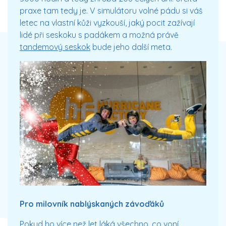
praxe tam tedy je. V simulátoru volné pádu si váš
letec na vlastní kůži vyzkouší, jaký pocit zažívají
lidé při seskoku s padákem a možná právě
tandemový seskok
bude jeho další meta.
Pro milovník nablýskaných závoďáků
Pokud ho více než let láká všechno, co voní