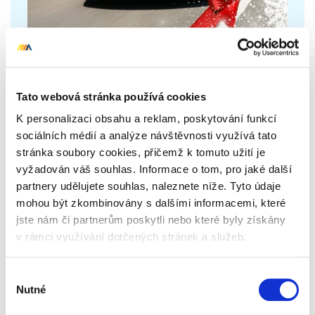
Darujte bezpečí a jistotu
Za volantem tráví stále více času? Ať už je v autě
Tato webová stránka používá cookies
pečený vařený, anebo ho používá jenom na
K personalizaci obsahu a reklam, poskytování funkcí
každodenní dopravu do práce, bylo by dobré,
sociálních médií a analýze návštěvnosti využívá tato
aby ho měl perfektně pod kontrolou. Nejlepší je si
stránka soubory cookies, přičemž k tomuto užití je
ve
škole smyku
nanečisto vyzkoušet a naučit se,
vyžadován váš souhlas. Informace o tom, pro jaké další
jak reagovat v krizových situacích, které ať
partnery udělujete souhlas, naleznete níže. Tyto údaje
chceme nebo ne čas od času na silnici potkají
mohou být zkombinovány s dalšími informacemi, které
každého. V kurzu bezpečné jízdy mu zkušení
jste nám či partnerům poskytli nebo které byly získány
instruktoři vysvětlí, jak správně reagovat, když
v rámci využívání dotčených stránek a služeb.
dostane smyk nebo třeba aquaplanning a bude
mít možnost si vyzkoušet různé situace na
Výběr
speciálně upravených kluzných plochách. Užije si
Nutné
souhlasu
skvělou zábavu, adrenalin a získá spoustu nových
a užitečných zkušeností. Pokud už nasbíral nějaké