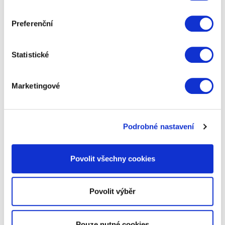
symbolem adventního období. Přináší pocit
očekávání, naděje a
přípravy na příchod Vánoc
.
Preferenční
Jeho původní forma vytvořená Johannem
Hinrichem Wichernem se postupně rozšířila po
celém světě a přizpůsobila se různým kulturám a
Statistické
tradicím. Bez ohledu na variace a modernizaci
zůstává adventní věnec symbolem víry, radosti a
Marketingové
očekávání.
A jaký adventní věnec si letos pořídíte Vy? Nebo si
zkusíte
adventní věnec vyrobit
doma sami? Máme
Podrobné nastavení
pro Vás inspiraci, jak na to.
Povolit všechny cookies
Zpět na výpis článků
Povolit výběr
Pouze nutné cookies