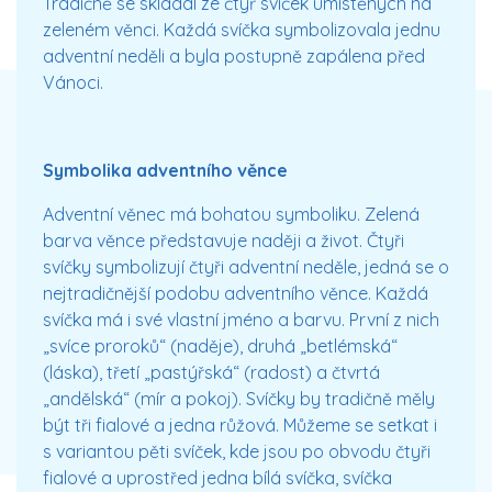
Tradičně se skládal ze čtyř svíček umístěných na
zeleném věnci. Každá svíčka symbolizovala jednu
adventní neděli a byla postupně zapálena před
Vánoci.
Symbolika adventního věnce
Adventní věnec má bohatou symboliku. Zelená
barva věnce představuje naději a život. Čtyři
svíčky symbolizují čtyři adventní neděle, jedná se o
nejtradičnější podobu adventního věnce. Každá
svíčka má i své vlastní jméno a barvu. První z nich
„svíce proroků“ (naděje), druhá „betlémská“
(láska), třetí „pastýřská“ (radost) a čtvrtá
„andělská“ (mír a pokoj). Svíčky by tradičně měly
být tři fialové a jedna růžová. Můžeme se setkat i
s variantou pěti svíček, kde jsou po obvodu čtyři
fialové a uprostřed jedna bílá svíčka, svíčka