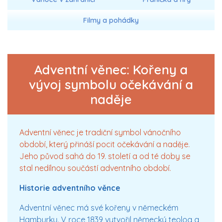
Filmy a pohádky
Adventní věnec: Kořeny a
vývoj symbolu očekávání a
naděje
Adventní věnec je tradiční symbol vánočního
období, který přináší pocit očekávání a naděje.
Jeho původ sahá do 19. století a od té doby se
stal nedílnou součástí adventního období.
Historie adventního věnce
Adventní věnec má své kořeny v německém
Hamburku. V roce 1839 vytvořil německý teolog a