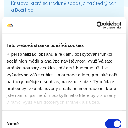
Kristova, která se tradičně zapaluje na Štědrý den
a Boží hod.
Moderní adaptace
Dnes se adventní věnec stal běžnou tradicí v
mnoha zemích po celém světě. Často se vyrábí z
Tato webová stránka používá cookies
jehličnatých větví a je zdobený různými ozdobami,
jako jsou stužky, šišky, baňky nebo malé figurky.
K personalizaci obsahu a reklam, poskytování funkcí
Svíčky mohou být v různých barevných
sociálních médií a analýze návštěvnosti využívá tato
variantách, které odpovídají dekoru celého věnce.
stránka soubory cookies, přičemž k tomuto užití je
vyžadován váš souhlas. Informace o tom, pro jaké další
Adventní věnec se také objevuje v církevních
partnery udělujete souhlas, naleznete níže. Tyto údaje
prostředích, jako součást adventních bohoslužeb.
mohou být zkombinovány s dalšími informacemi, které
Během každé adventní neděle se zapaluje další
jste nám či partnerům poskytli nebo které byly získány
svíčka a přidávají se modlitby, které pomáhají
v rámci využívání dotčených stránek a služeb.
věřícím soustředit se na očekávání narození
Ježíše.
Výběr
Nutné
Adventní věnec má dlouhou historii a je silným
souhlasu