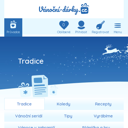
0
Průvodce
Oblíbené
Přihlásit
Registrovat
Menu
Tradice
Tradice
Koledy
Recepty
Vánoční seriál
Tipy
Vyrábíme
Vánoce v zahraničí
Přáníčka a hry