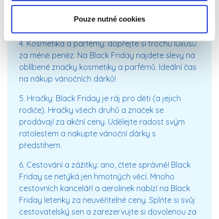
šatníku. Mnoho obchodů nabízí slevy až 70 %,
takže si můžete dopřát i kousky od luxusních
Pouze nutné cookies
značek.
4. Kosmetika a parfémy:
dopřejte si trochu luxusu
za méně peněz. Na Black Friday najdete slevy na
oblíbené značky kosmetiky a parfémů. Ideální čas
na nákup vánočních dárků!
5. Hračky:
Black Friday je ráj pro děti (a jejich
rodiče). Hračky všech druhů a značek se
prodávají za akční ceny. Udělejte radost svým
ratolestem a nakupte vánoční dárky s
předstihem.
6. Cestování a zážitky:
ano, čtete správně! Black
Friday se netýká jen hmotných věcí. Mnoho
cestovních kanceláří a aerolinek nabízí na Black
Friday letenky za neuvěřitelné ceny. Splňte si svůj
cestovatelský sen a zarezervujte si dovolenou za