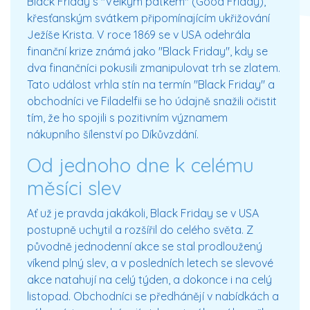
Black Friday s "Velkým pátkem" (Good Friday),
křesťanským svátkem připomínajícím ukřižování
Ježíše Krista. V roce 1869 se v USA odehrála
finanční krize známá jako "Black Friday", kdy se
dva finančníci pokusili zmanipulovat trh se zlatem.
Tato událost vrhla stín na termín "Black Friday" a
obchodníci ve Filadelfii se ho údajně snažili očistit
tím, že ho spojili s pozitivním významem
nákupního šílenství po Díkůvzdání.
Od jednoho dne k celému
měsíci slev
Ať už je pravda jakákoli, Black Friday se v USA
postupně uchytil a rozšířil do celého světa. Z
původně jednodenní akce se stal prodloužený
víkend plný slev, a v posledních letech se slevové
akce natahují na celý týden, a dokonce i na celý
listopad. Obchodníci se předhánějí v nabídkách a