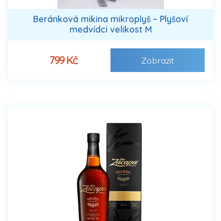
Beránková mikina mikroplyš – Plyšoví
medvídci velikost M
799 Kč
Zobrazit