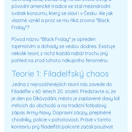
původní americké tradice se stal mezinárodní
svátek konzumu, který se slaví i v Česku. Ale jak
vlastně vznikl a proč se mu říká zrovna "Black
Friday"?
Původ názvu "Black Friday" je opředen
tajemstvím a dohady se vedou dodnes. Existuje
několik teorií, z nichž každá nabízí trochu jiný
pohled na zrod tohoto nákupního fenoménu.
Teorie 1: Filadelfský chaos
Jedna z nejrozšířenějších teorií nás zavede do
Filadelfie v 60. letech 20. století. Představte si, že
je den po Díkůvzdání, město je zaplavené davy lidí
mířících do obchodů a na tradiční fotbalový
zápas Army-Navy. Dopravní zácpy, přeplněné
chodníky, policie v pohotovosti. Právě v tomto
kontextu prý filadelfští policisté začali používat