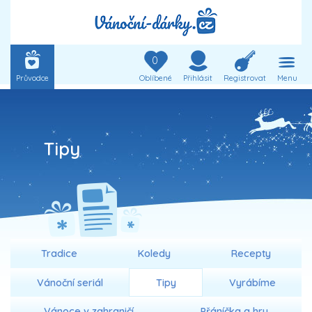
0
Průvodce
Oblíbené
Přihlásit
Registrovat
Menu
Tipy
Tradice
Koledy
Recepty
Vánoční seriál
Tipy
Vyrábíme
Vánoce v zahraničí
Přáníčka a hry