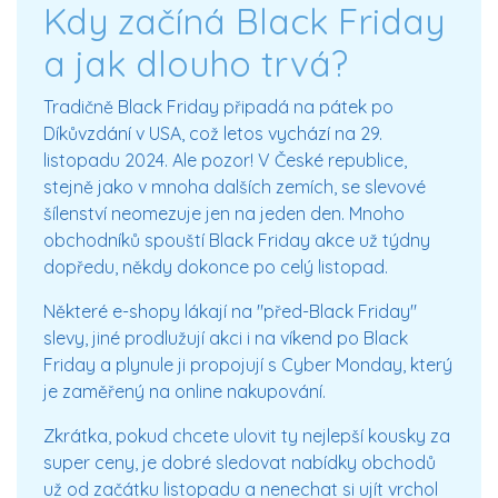
Kdy začíná Black Friday
a jak dlouho trvá?
Tradičně Black Friday připadá na pátek po
Díkůvzdání v USA, což letos vychází na
29.
listopadu 2024
. Ale pozor! V České republice,
stejně jako v mnoha dalších zemích, se slevové
šílenství neomezuje jen na jeden den. Mnoho
obchodníků spouští Black Friday akce už týdny
dopředu, někdy dokonce po celý listopad.
Některé e-shopy lákají na "před-Black Friday"
slevy, jiné prodlužují akci i na víkend po Black
Friday a plynule ji propojují s
Cyber Monday
, který
je zaměřený na online nakupování.
Zkrátka, pokud chcete ulovit ty nejlepší kousky za
super ceny, je dobré sledovat nabídky obchodů
už od začátku listopadu a nenechat si ujít vrchol