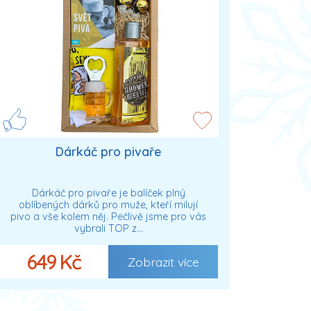
Dárkáč pro pivaře
Dárkáč pro pivaře je balíček plný
oblíbených dárků pro muže, kteří milují
pivo a vše kolem něj. Pečlivě jsme pro vás
vybrali TOP z…
649 Kč
Zobrazit více