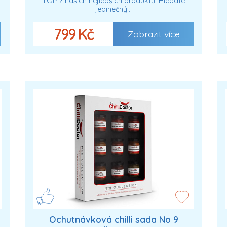
TOP z našich nejlepších produktů. Hledáte
jedinečný…
799 Kč
Zobrazit více
Ochutnávková chilli sada No 9