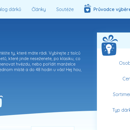
log dárků
Články
Soutěže
Průvodce výběr
šte ty, které máte rádi. Vybírejte z tisíců
tů, které jinde neseženete, po klasiku, co
Oso
menovat hvězdu, nebo pořídit manželce
ednom místě a do 48 hodin u vás! Hej hou,
Ce
Sortime
Typ dár