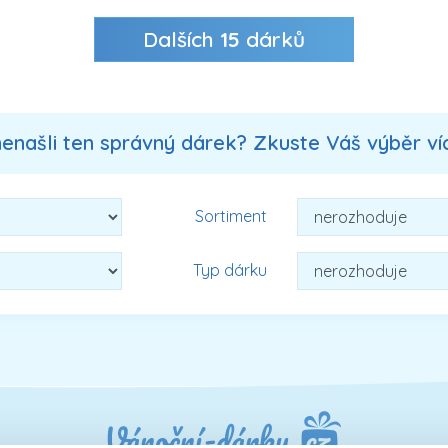
Dalších
15
dárků
nenašli ten správný dárek? Zkuste Váš výběr více
Sortiment
Typ dárku