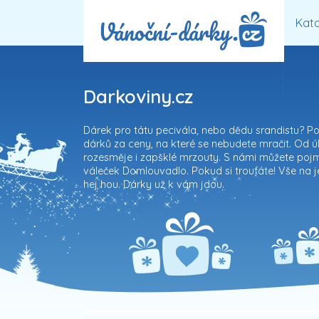
Kata
Darkoviny.cz
Dárek pro tátu pecivála, nebo dědu srandistu? Potě
dárků za ceny, na které se nebudete mračit. Od úle
rozesměje i zapšklé mrzouty. S námi můžete poj
váleček Domlouvadlo. Pokud si troufáte! Vše na j
hej hou. Dárky už k vám jdou.