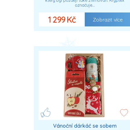
který byl později také zfilmován. Kryptex
označuje…
1 299 Kč
Zobrazit více
Vánoční dárkáč se sobem