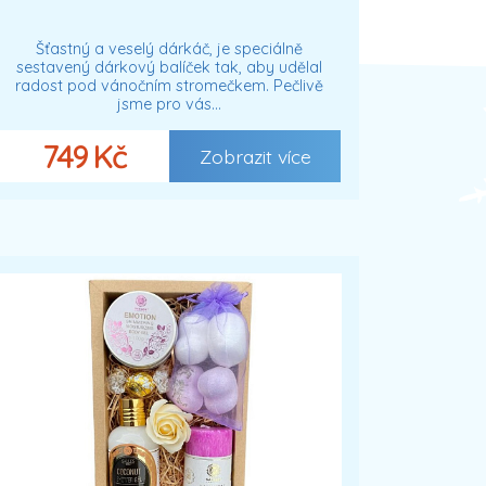
Šťastný a veselý dárkáč, je speciálně
sestavený dárkový balíček tak, aby udělal
radost pod vánočním stromečkem. Pečlivě
jsme pro vás…
749 Kč
Zobrazit více