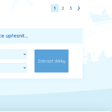
1
2
3
 upřesnit...