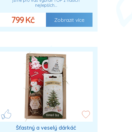
jsme pro vás vybrali TOP z našich
nejlepších…
799 Kč
Zobrazit více
Šťastný a veselý dárkáč