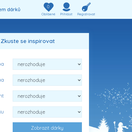
0
em dárků
Oblíbené
Přihlásit
Registrovat
Zkuste se inspirovat
ba
na
nt
ku