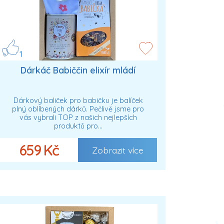
1
Dárkáč Babiččin elixír mládí
Dárkový baliček pro babičku je balíček
plný oblíbených dárků. Pečlivě jsme pro
vás vybrali TOP z našich nejlepších
produktů pro…
659 Kč
Zobrazit více