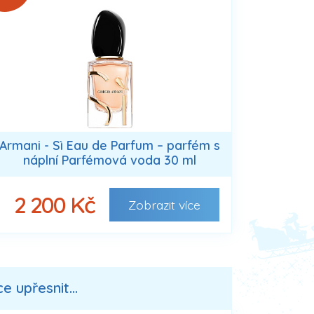
Armani - Sì Eau de Parfum – parfém s
náplní Parfémová voda 30 ml
dámské
2 200 Kč
Zobrazit
více
 upřesnit...