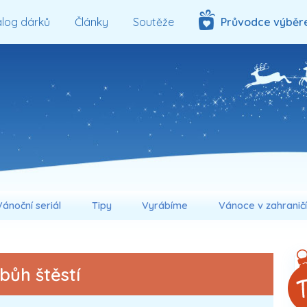
log dárků
Články
Soutěže
Průvodce výběr
Vánoční seriál
Tipy
Vyrábíme
Vánoce v zahranič
bůh štěstí