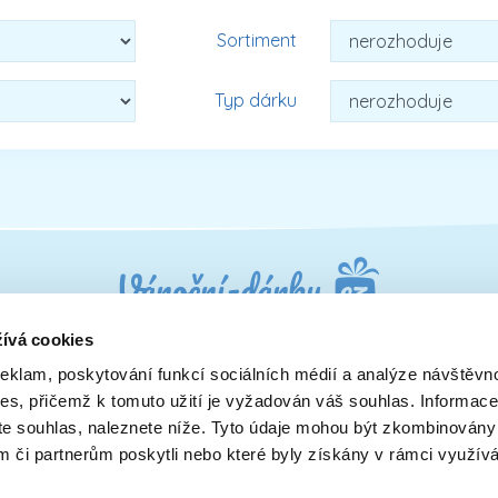
Sortiment
Typ dárku
ívá cookies
reklam, poskytování funkcí sociálních médií a analýze návštěvn
Dárky pro muže
Dárky pro syna
ies, přičemž k tomuto užití je vyžadován váš souhlas. Informace
u
Dárky pro maminku
Dárky pro dědečka
ete souhlas, naleznete níže. Tyto údaje mohou být zkombinovány
y
Dárky pro rodiče a páry
Dárky pro přítelkyni
ám či partnerům poskytli nebo které byly získány v rámci využív
Dárky pro přátele
Dárky pro kolegy