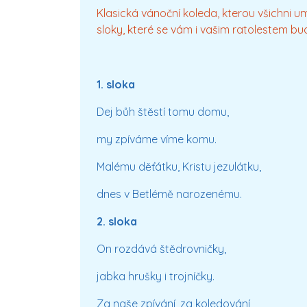
Klasická vánoční koleda, kterou všichni 
sloky, které se vám i vašim ratolestem b
1. sloka
Dej bůh štěstí tomu domu,
my zpíváme víme komu.
Malému děťátku, Kristu jezulátku,
dnes v Betlémě narozenému.
2. sloka
On rozdává štědrovničky,
jabka hrušky i trojníčky.
Za naše zpívání, za koledování,