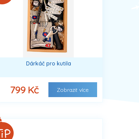
Dárkáč pro kutila
799 Kč
Zobrazit
více