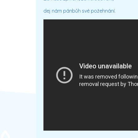
dej nám pánbůh své požehnání.