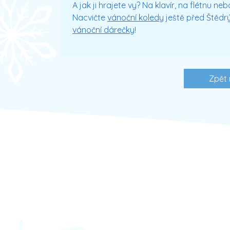
A jak ji hrajete vy? Na klavír, na flétnu n
Nacvičte
vánoční koledy
ještě před Štěd
vánoční dárečky
!
Zpět 