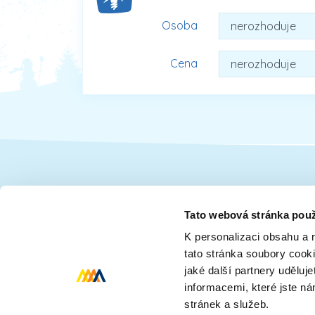
Osoba
Cena
Dárky pro
Tato webová stránka použ
K personalizaci obsahu a 
Dárky pro ženy
Dárky pro dceru
tato stránka soubory cook
Dárky pro děti
Dárky pro babičk
jaké další partnery uděluj
Dárky pro tatínka
Dárky pro senior
informacemi, které jste n
stránek a služeb.
Dárky pro rodinu
Dárky pro přítele