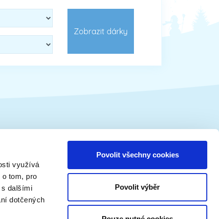
Vánoční tématika
Povolit všechny cookies
osti využívá
Vánoční tradice
 o tom, pro
Vánoční koledy
Povolit výběr
 s dalšími
Vánoční recepty
ání dotčených
Vánoce - ostatní články
Pouze nutné cookies