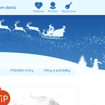
0
em dárků
Oblíbené
Přihlásit
Registrovat
í
Přáníčka a hry
Filmy a pohádky