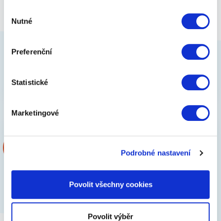
Výběr
Nutné
souhlasu
Nuance Glamour Body Oil 100 ml
Preferenční
699 Kč
Zobrazit
Statistické
Marketingové
Podrobné nastavení
Povolit všechny cookies
Povolit výběr