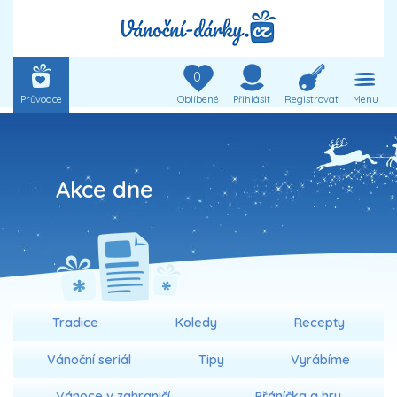
0
Průvodce
Oblíbené
Přihlásit
Registrovat
Menu
Akce dne
Tradice
Koledy
Recepty
Vánoční seriál
Tipy
Vyrábíme
Vánoce v zahraničí
Přáníčka a hry