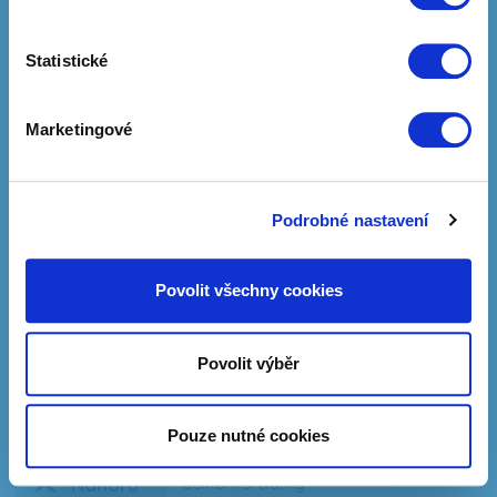
Statistické
Marketingové
XXX
Tento obsah je určen pouze pro dospělé.
Podrobné nastavení
Je vám více než 18 let?
Povolit všechny cookies
ANO, zobrazit
0 Kč
Zobrazit více
Povolit výběr
NE, skrýt
Pouze nutné cookies
Nahoru
Celkem 3 dárky