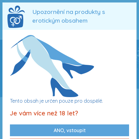
Upozornění na produkty s
erotickým obsahem
0
Průvodce
Oblíbené
Přihlásit
Registrovat
Menu
TOP produkty vánoční dárky -
TIPY na Vánoce 2025 pro ženy
Tento obsah je určen pouze pro dospělé.
Je vám více než 18 let?
Výchozí řazení
TOP produkty
Od nejlevnějších
Od nejdražších
ANO, vstoupit