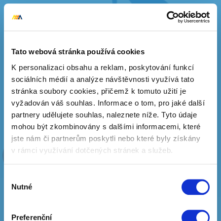
XXX
Tento obsah je určen pouze pro dospělé.
Je vám více než 18 let?
Tato webová stránka používá cookies
K personalizaci obsahu a reklam, poskytování funkcí
ANO, zobrazit
sociálních médií a analýze návštěvnosti využívá tato
stránka soubory cookies, přičemž k tomuto užití je
0 Kč
Zobrazit více
NE, skrýt
vyžadován váš souhlas. Informace o tom, pro jaké další
partnery udělujete souhlas, naleznete níže. Tyto údaje
mohou být zkombinovány s dalšími informacemi, které
jste nám či partnerům poskytli nebo které byly získány
v rámci využívání dotčených stránek a služeb.
Výběr
Nutné
souhlasu
Preferenční