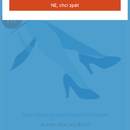
NE, chci zpět
XXX
Tento obsah je určen pouze pro dospělé.
Je vám více než 18 let?