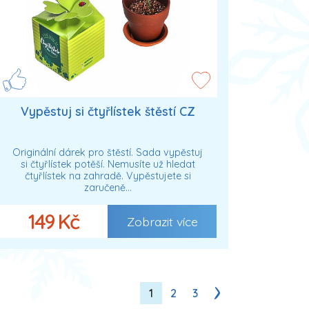
Vypěstuj si čtyřlístek štěstí CZ
Originální dárek pro štěstí. Sada vypěstuj
si čtyřlístek potěší. Nemusíte už hledat
čtyřlístek na zahradě. Vypěstujete si
zaručeně…
149 Kč
Zobrazit více
1
2
3