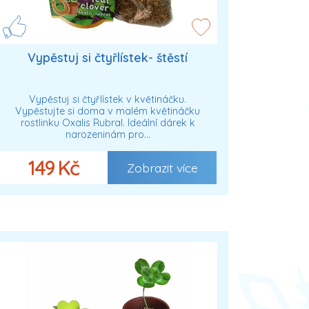
Vypěstuj si čtyřlístek- štěstí
Vypěstuj si čtyřlístek v květináčku.
Vypěstujte si doma v malém květináčku
rostlinku Oxalis Rubral. Ideální dárek k
narozeninám pro…
149 Kč
Zobrazit více