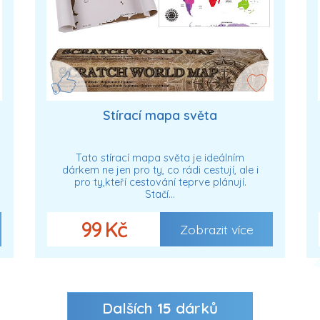
Stírací mapa světa
Tato stírací mapa světa je ideálním
dárkem ne jen pro ty, co rádi cestují, ale i
pro ty,kteří cestování teprve plánují.
Stačí…
99 Kč
Zobrazit více
Dalších
15
dárků