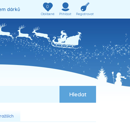
0
em dárků
Oblíbené
Přihlásit
Registrovat
ražších