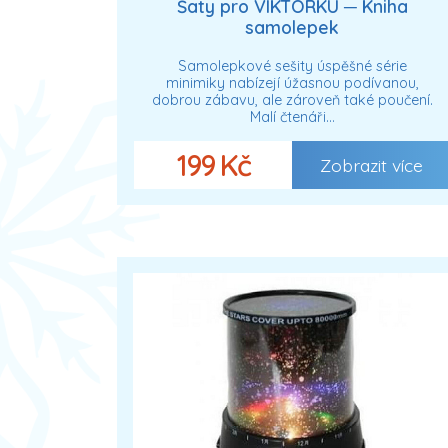
Šaty pro VIKTORKU ─ Kniha
samolepek
Samolepkové sešity úspěšné série
minimiky nabízejí úžasnou podívanou,
dobrou zábavu, ale zároveň také poučení.
Malí čtenáři…
199 Kč
Zobrazit více