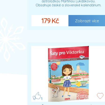
astroložkou Martinou Lukáškovou.
Obsahuje české a slovenské kalendárium.
179 Kč
Zobrazit více
1