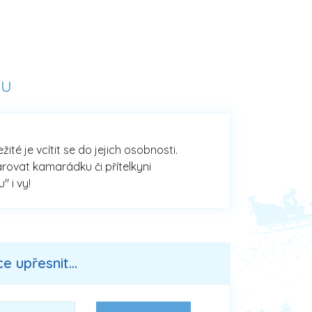
ru
té je vcítit se do jejich osobnosti.
rovat kamarádku či přítelkyni
 i vy!
 upřesnit...