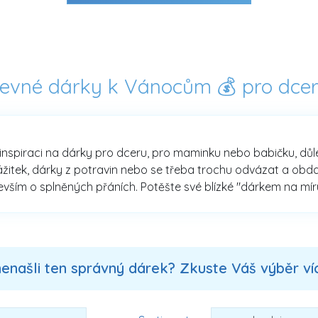
evné dárky k Vánocům 💰 pro dce
inspiraci na dárky pro dceru, pro maminku nebo babičku, důleži
ážitek, dárky z potravin nebo se třeba trochu odvázat a obda
ím o splněných přáních. Potěšte své blízké "dárkem na míru"
nenašli ten správný dárek? Zkuste Váš výběr více