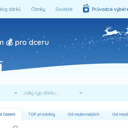
log dárků
Články
Soutěže
Průvodce výběr
 💰 pro dceru
í řazení
TOP produkty
Od nejlevnějších
Od nejd