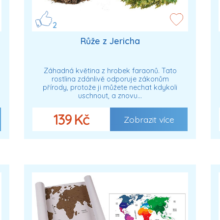
2
Růže z Jericha
Záhadná květina z hrobek faraonů. Tato
rostlina zdánlivě odporuje zákonům
přírody, protože ji můžete nechat kdykoli
uschnout, a znovu…
139 Kč
Zobrazit více