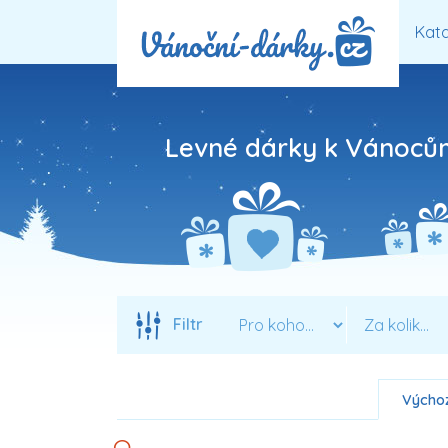
Kata
Levné dárky k Vánocům
Filtr
Výchoz