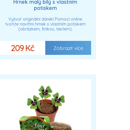
Hrnek malý bílý s vlastním
potiskem
Vytvoř originální dárek! Pomocí online
tvořiče navrhni hrnek s vlastním potiskem
(obrázkem, fotkou, textem).
209 Kč
Zobrazit více