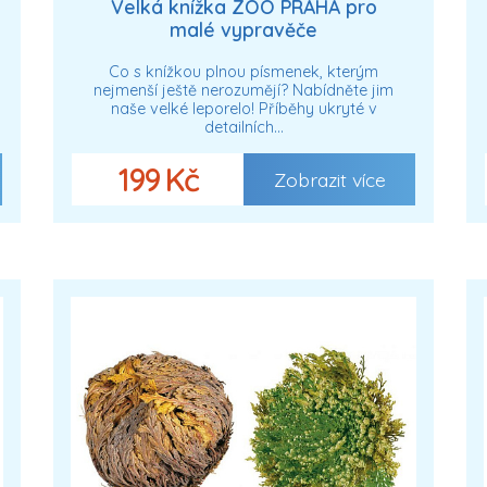
Velká knížka ZOO PRAHA pro
malé vypravěče
Co s knížkou plnou písmenek, kterým
nejmenší ještě nerozumějí? Nabídněte jim
naše velké leporelo! Příběhy ukryté v
detailních…
199 Kč
Zobrazit více