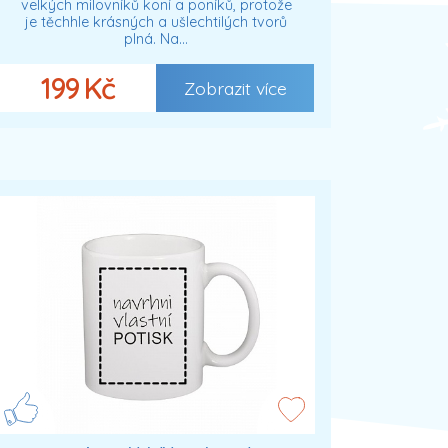
velkých milovníků koní a poníků, protože
je těchhle krásných a ušlechtilých tvorů
plná. Na…
199 Kč
Zobrazit více