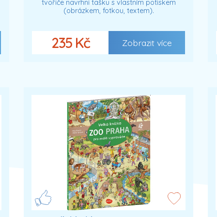
tvořiče navrhni tašku s vlastním potiskem
(obrázkem, fotkou, textem).
235 Kč
Zobrazit více