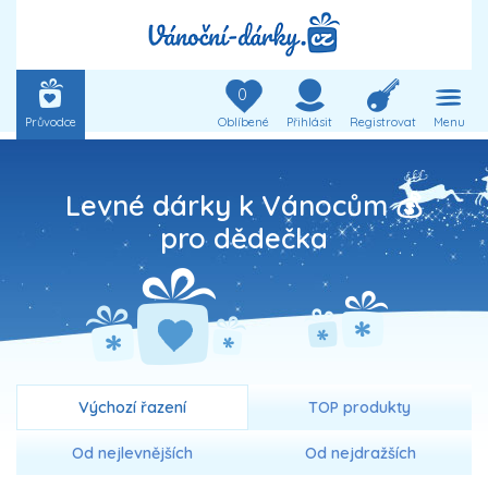
0
Průvodce
Oblíbené
Přihlásit
Registrovat
Menu
Levné dárky k Vánocům 💰
pro dědečka
Výchozí řazení
TOP produkty
Od nejlevnějších
Od nejdražších