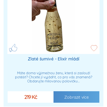
Zlaté šumivé - Elixír mládí
Máte doma výjimečnou ženu, která si zaslouží
potěšit? Chcete jí vyjádřit, co pro vás znamená?
Obdarujte milovanou polovičku…
219 Kč
Zobrazit více