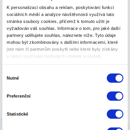
rádi posedí na záchodě.…
K personalizaci obsahu a reklam, poskytování funkcí
sociálních médií a analýze návštěvnosti využívá tato
stránka soubory cookies, přičemž k tomuto užití je
119 Kč
Zobrazit více
vyžadován váš souhlas. Informace o tom, pro jaké další
partnery udělujete souhlas, naleznete níže. Tyto údaje
mohou být zkombinovány s dalšími informacemi, které
jste nám či partnerům poskytli nebo které byly získány
v rámci využívání dotčených stránek a služeb.
Výběr
Nutné
souhlasu
Preferenční
Statistické