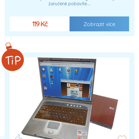
zaručeně pobavíte.…
119 Kč
Zobrazit více