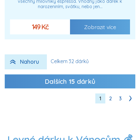
všechny milovníky espressa. Vhodný jako dárek k
narozeniním, svátku, nebo jen…
149 Kč
Zobrazit více
Nahoru
Celkem 32 dárků
Dalších
15
dárků
1
2
3
Levné dárky k Vánocům 💰