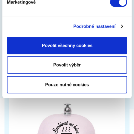
Marketingové
Náramek přežití
Podrobné nastavení
Láká Vás nespoutaná příroda, výlety, hory,
trempování. Všude tam by se Vám mohl hodit
náramek první pomoci. Multifunkčí náramek,…
Povolit všechny cookies
129 Kč
Zobrazit více
Povolit výběr
Pouze nutné cookies