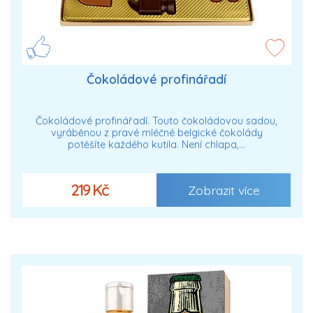
Čokoládové profinářadí
Čokoládové profinářadí. Touto čokoládovou sadou,
vyráběnou z pravé mléčné belgické čokolády
potěšíte každého kutila. Není chlapa,…
219 Kč
Zobrazit více