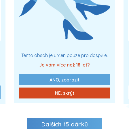
XXX
Tento obsah je určen pouze pro dospělé.
Je vám více než 18 let?
ANO, zobrazit
0 Kč
Zobrazit více
NE, skrýt
Dalších
15
dárků