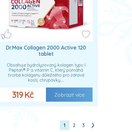
Dr.Max Collagen 2000 Active 120
tablet
Obsahuje hydrolyzovaný kolagen typu I
Peptan® P a vitamin C, který pomáhá
tvorbě kolagenu důležitého pro zdravé
kosti, chrupavky.…
319 Kč
Zobrazit více
1
2
3