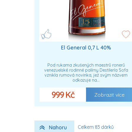
El General 0,7 L 40%
Pod rukama zkušených maestrů ronerů
venezuelské rodinné palírny Destilería Sofa
vznikla rumová novinka, jež svým názvem
odkazuje na…
999 Kč
Zobrazit více
Nahoru
Celkem 83 dárků