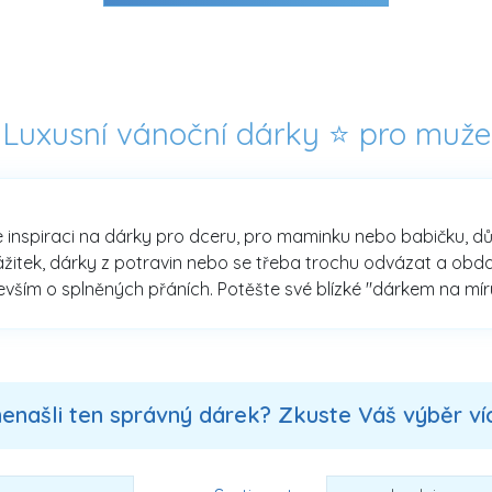
Luxusní vánoční dárky ⭐ pro muže
 inspiraci na dárky pro dceru, pro maminku nebo babičku, důlež
ážitek, dárky z potravin nebo se třeba trochu odvázat a obda
ím o splněných přáních. Potěšte své blízké "dárkem na míru"
nenašli ten správný dárek? Zkuste Váš výběr více