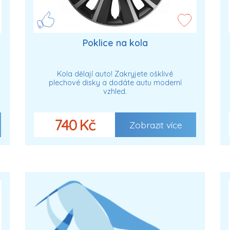
Poklice na kola
Kola dělají auto! Zakryjete ošklivé
plechové disky a dodáte autu moderní
vzhled.
740 Kč
Zobrazit více