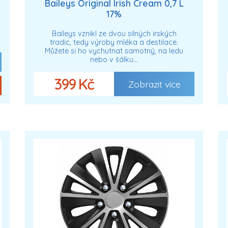
Baileys Original Irish Cream 0,7 L
17%
Baileys vznikl ze dvou silných irských
tradic, tedy výroby mléka a destilace.
Můžete si ho vychutnat samotný, na ledu
nebo v šálku…
399 Kč
Zobrazit více