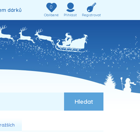
0
em dárků
Oblíbené
Přihlásit
Registrovat
ražších