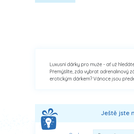
Luxusní dárky pro muže - ať už hledáte
Přemýšlíte, zda vybrat adrenalinový z
erotickým dárkem? Vánoce jsou předevš
Ještě jste 