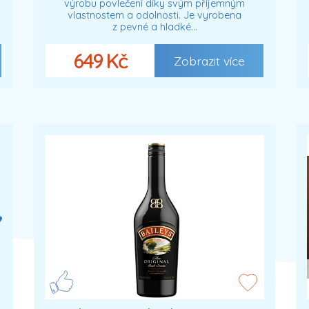
výrobu povlečení díky svým příjemným
vlastnostem a odolnosti. Je vyrobena
z pevné a hladké…
649 Kč
Zobrazit více