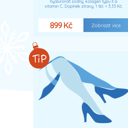
hyaluronát sodný, kolagen typu II a
vitamin C. Doplněk stravy, 1 tbl. = 3,33 Kč.
899 Kč
Zobrazit více