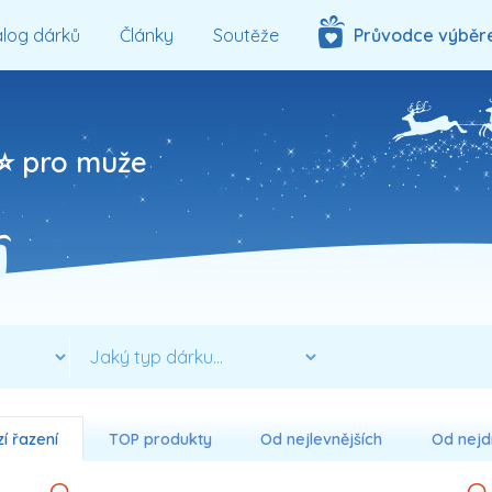
log dárků
Články
Soutěže
Průvodce výběr
 ⭐ pro muže
í řazení
TOP produkty
Od nejlevnějších
Od nejd