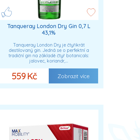
Tanqueray London Dry Gin 0,7 L
43,1%
Tanqueray London Dry je čtyřikrát
destilovaný gin. Jedná se o perfektní a
tradiční gin na základě čtyř botanicals:
jalovec, koriandr,…
559 Kč
Zobrazit více