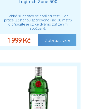
Logitech Zone 300
Lehká sluchátka se hodí na cesty i do
práce. Zůstanou spárovaná i na 30 metrů
a připojíte je až ke dvěma zařízením
současně.
1 999 Kč
Zobrazit více