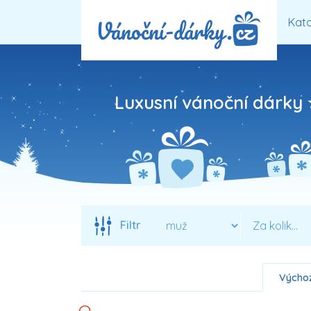
Kata
Luxusní vánoční dárky
Filtr
Výchoz