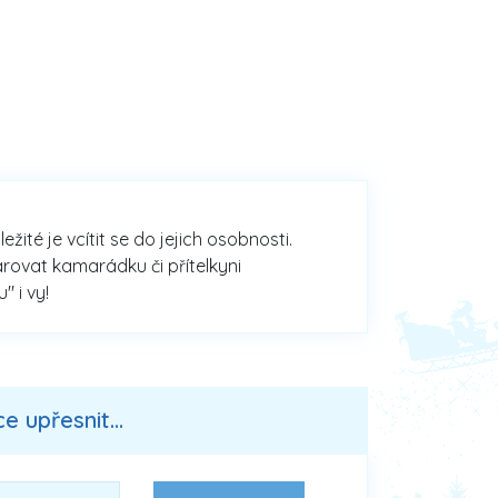
ité je vcítit se do jejich osobnosti.
rovat kamarádku či přítelkyni
 i vy!
 upřesnit...