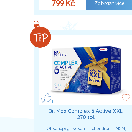
799 Kč
Zobrazit více
1
Dr. Max Complex 6 Active XXL,
270 tbl.
Obsahuje glukosamin, chondroitin, MSM,