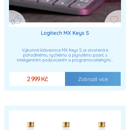
Logitech MX Keys S
Výkonná klávesnice MX Keys S je stvořená k
pohodlnému, rychlému a plynulému psaní, s
inteligentním podsvícením a programovatelnými…
2 999 Kč
Zobrazit více