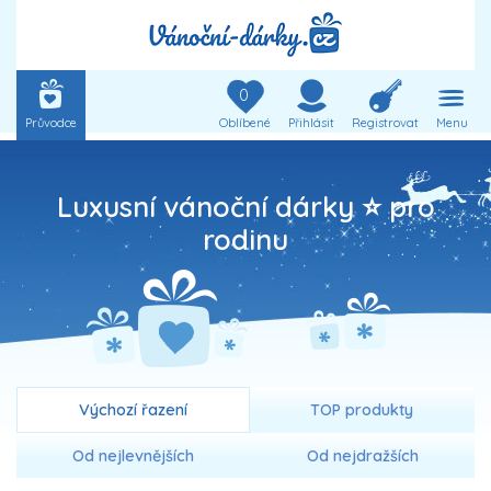
0
Průvodce
Oblíbené
Přihlásit
Registrovat
Menu
Luxusní vánoční dárky ⭐ pro
rodinu
Výchozí řazení
TOP produkty
Od nejlevnějších
Od nejdražších