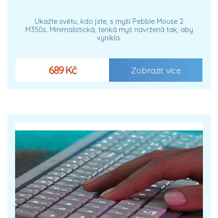
Ukažte světu, kdo jste, s myší Pebble Mouse 2
M350s. Minimalistická, tenká myš navržená tak, aby
vynikla.
689 Kč
Zobrazit více