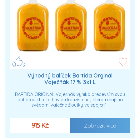
2
Výhodný balíček Bartida Orginál
Vaječňák 17 % 3x1 L
BARTIDA ORIGINAL Vaječňák vyniká především svou
bohatou chutí a hustou konzistencí, kterou mají na
svědomí vaječné žloutky ve spojení…
915 Kč
Zobrazit více