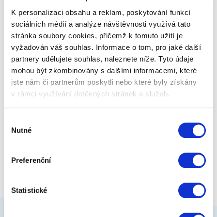
stoprocentně na práci, ne na bolest.
K personalizaci obsahu a reklam, poskytování funkcí
sociálních médií a analýze návštěvnosti využívá tato
stránka soubory cookies, přičemž k tomuto užití je
2 199 Kč
Zobrazit více
vyžadován váš souhlas. Informace o tom, pro jaké další
partnery udělujete souhlas, naleznete níže. Tyto údaje
mohou být zkombinovány s dalšími informacemi, které
jste nám či partnerům poskytli nebo které byly získány
v rámci využívání dotčených stránek a služeb.
Výběr
Nutné
souhlasu
Preferenční
Statistické