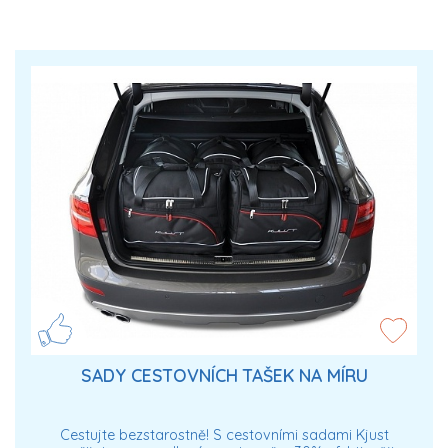
SADY CESTOVNÍCH TAŠEK NA MÍRU
Cestujte bezstarostně! S cestovními sadami Kjust