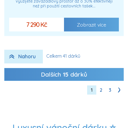
využijete zavazadlový prostor až o 30% efektivněji
než při použití cestovních tašek…
7 290 Kč
Zobrazit více
Nahoru
Celkem 41 dárků
Dalších
15
dárků
1
2
3
Luxusní vánoční dárky ⭐