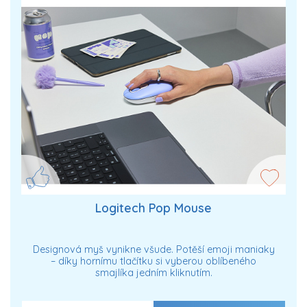
Logitech Pop Mouse
Designová myš vynikne všude. Potěší emoji maniaky
– díky hornímu tlačítku si vyberou oblíbeného
smajlíka jedním kliknutím.