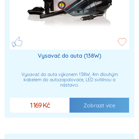
Vysavač do auta (138W)
Vysavač do auta výkonem 138W, 4m dlouhým
kabelem do autozapalovače, LED svítilnou a
nástavci.
1 169 Kč
Zobrazit více