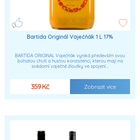
Bartida Originál Vaječňák 1 L 17%
BARTIDA ORIGINAL Vaječňák vyniká především svou
bohatou chutí a hustou konzistencí, kterou mají na
svědomí vaječné žloutky ve spojení…
359 Kč
Zobrazit více