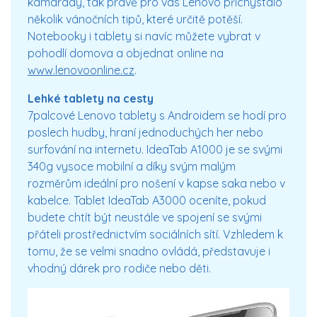
kamarády, tak právě pro vás Lenovo přichystalo
několik vánočních tipů, které určitě potěší.
Notebooky i tablety si navíc můžete vybrat v
pohodlí domova a objednat online na
www.lenovoonline.cz
.
Lehké tablety na cesty
7palcové Lenovo tablety s Androidem se hodí pro
poslech hudby, hraní jednoduchých her nebo
surfování na internetu. IdeaTab A1000 je se svými
340g vysoce mobilní a díky svým malým
rozměrům ideální pro nošení v kapse saka nebo v
kabelce. Tablet IdeaTab A3000 oceníte, pokud
budete chtít být neustále ve spojení se svými
přáteli prostřednictvím sociálních sítí. Vzhledem k
tomu, že se velmi snadno ovládá, představuje i
vhodný dárek pro rodiče nebo děti.