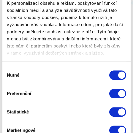
najde využití nejen v kanceláři, ale i kdekoliv na
K personalizaci obsahu a reklam, poskytování funkcí
cestách.
sociálních médií a analýze návštěvnosti využívá tato
stránka soubory cookies, přičemž k tomuto užití je
vyžadován váš souhlas. Informace o tom, pro jaké další
partnery udělujete souhlas, naleznete níže. Tyto údaje
mohou být zkombinovány s dalšími informacemi, které
jste nám či partnerům poskytli nebo které byly získány
v rámci využívání dotčených stránek a služeb.
Výběr
Nutné
souhlasu
Preferenční
Statistické
Marketingové