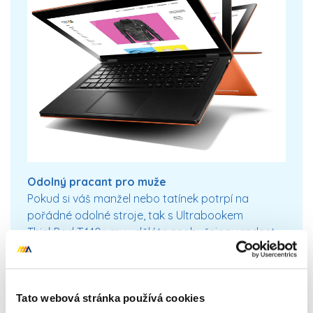
Odolný pracant pro muže
Pokud si váš manžel nebo tatínek potrpí na
pořádné odolné stroje, tak s Ultrabookem
ThinkPad T440s mu uděláte neobyčejnou radost.
Zaujme nejen svým provedením promyšleným do
posledního detailu, ale i vysokým výkonem,
kvalitním dotykovým displejem a mimořádnou
výdrží baterie. Tenký je navíc jen 21 mm, takže
Tato webová stránka používá cookies