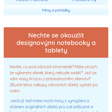
Filmy a pohádky
Nechte se okouzlit
designovými notebooky a
tablety
Nevíte, co pod vánoční stromeček? Máte strach,
že vyberete dárek, který nebude sedět? Ježí se
vám vlasy hrůzou z předvánočního šílenství?
Zkuste letos nákupy vánočních dárků vyřešit po
svém.
Jestli již teď máte noční můry z vymýšlení a
shánění originálních dárků pro své příbuzné a