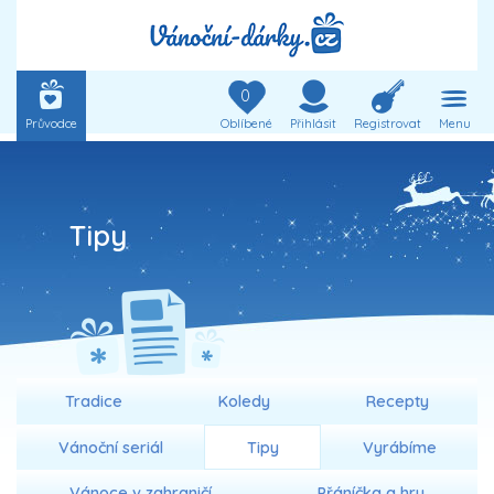
0
Průvodce
Oblíbené
Přihlásit
Registrovat
Menu
Tipy
Tradice
Koledy
Recepty
Vánoční seriál
Tipy
Vyrábíme
Vánoce v zahraničí
Přáníčka a hry