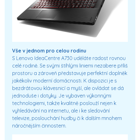
Vše v jednom pro celou rodinu
S Lenovo IdeaCentre A730 uděláte radost rovnou
celé rodině. Se svými štíhlými liniemi nezabere příliš
prostoru a zároveň představuje perfektní doplněk
jakékoliv moderní domácnosti. K dispozici je s
bezdrátovou klávesnicí a myší, ale ovládat se dá
jednoduše i dotyky. Je vybaven výkonnými
technologiemi, takže kvalitně poslouží nejen k
vyhledávání na internetu, ale i ke sledování
televize, poslouchání hudby či k dalším mnohem
náročnějším činnostem.