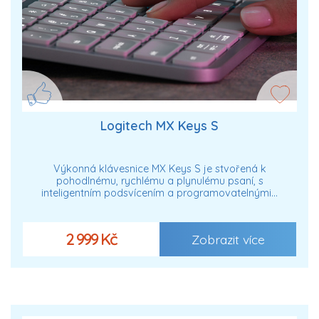
Logitech MX Keys S
Výkonná klávesnice MX Keys S je stvořená k
pohodlnému, rychlému a plynulému psaní, s
inteligentním podsvícením a programovatelnými…
2 999 Kč
Zobrazit více