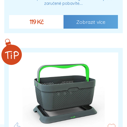
zaručeně pobavíte.…
119 Kč
Zobrazit více