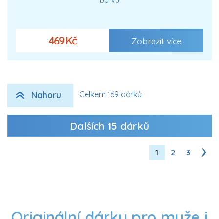
barvu
469 Kč
Zobrazit více
Nahoru
Celkem 169 dárků
Dalších
15
dárků
1
2
3
Originální dárky pro muže i