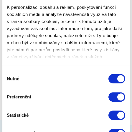
oblíbený produkt čokoládový…
K personalizaci obsahu a reklam, poskytování funkcí
sociálních médií a analýze návštěvnosti využívá tato
stránka soubory cookies, přičemž k tomuto užití je
279 Kč
Zobrazit více
vyžadován váš souhlas. Informace o tom, pro jaké další
partnery udělujete souhlas, naleznete níže. Tyto údaje
mohou být zkombinovány s dalšími informacemi, které
jste nám či partnerům poskytli nebo které byly získány
v rámci využívání dotčených stránek a služeb.
Výběr
Nutné
souhlasu
Preferenční
Statistické