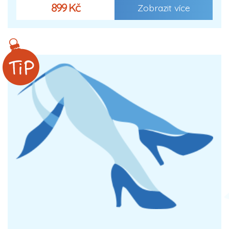
899 Kč
Zobrazit více
XXX