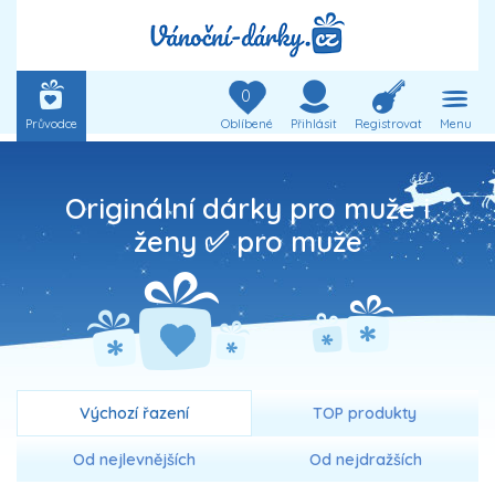
0
Průvodce
Oblíbené
Přihlásit
Registrovat
Menu
Originální dárky pro muže i
ženy ✅ pro muže
Výchozí řazení
TOP produkty
Od nejlevnějších
Od nejdražších