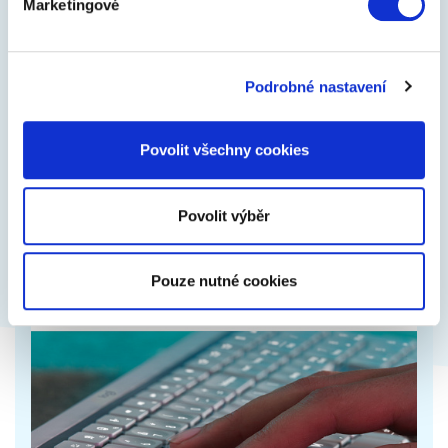
Marketingové
Logitech MX Brio s Ultra HD 4K rozlišením
Podrobné nastavení
Postará se o realistické barvy a jasný obraz i
v horším světle. Kvůli soukromí má krytku objektivu,
stačí jím otočit.
Povolit všechny cookies
6 499 Kč
Zobrazit více
Povolit výběr
Pouze nutné cookies