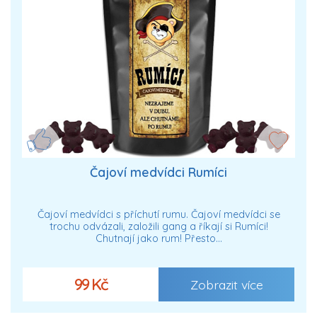
Čajoví medvídci Rumíci
Čajoví medvídci s příchutí rumu. Čajoví medvídci se
trochu odvázali, založili gang a říkají si Rumíci!
Chutnají jako rum! Přesto…
99 Kč
Zobrazit více