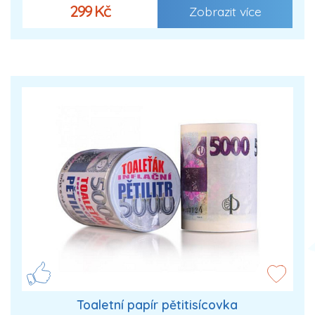
299 Kč
Zobrazit více
Toaletní papír pětitisícovka