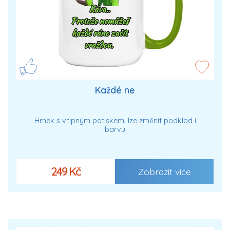
Každé ne
Hrnek s vtipným potiskem, lze změnit podklad i
barvu
249 Kč
Zobrazit více