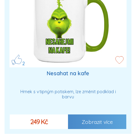
2
Nesahat na kafe
Hrnek s vtipným potiskem, lze změnit podklad i
barvu
249 Kč
Zobrazit více