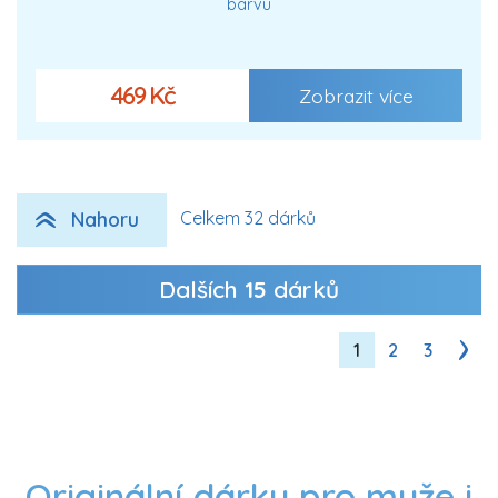
barvu
469 Kč
Zobrazit více
Nahoru
Celkem 32 dárků
Dalších
15
dárků
1
2
3
Originální dárky pro muže i