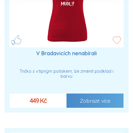
V Bradavicích nenabírali
Tričko s vtipným potiskem, lze změnit podklad i
barvu
449 Kč
Zobrazit více