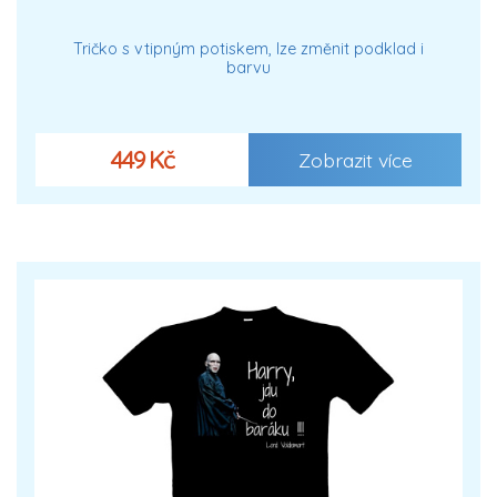
Tričko s vtipným potiskem, lze změnit podklad i
barvu
449 Kč
Zobrazit více