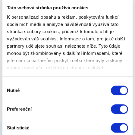
fotkou, textem).
Tato webová stránka používá cookies
K personalizaci obsahu a reklam, poskytování funkcí
209 Kč
Zobrazit více
sociálních médií a analýze návštěvnosti využívá tato
stránka soubory cookies, přičemž k tomuto užití je
vyžadován váš souhlas. Informace o tom, pro jaké další
partnery udělujete souhlas, naleznete níže. Tyto údaje
mohou být zkombinovány s dalšími informacemi, které
jste nám či partnerům poskytli nebo které byly získány
v rámci využívání dotčených stránek a služeb.
Výběr
Nutné
souhlasu
Preferenční
Statistické