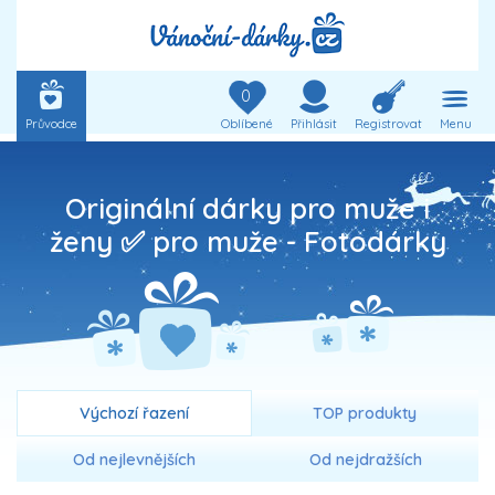
0
Průvodce
Oblíbené
Přihlásit
Registrovat
Menu
Originální dárky pro muže i
ženy ✅ pro muže -
Fotodárky
Výchozí řazení
TOP produkty
Od nejlevnějších
Od nejdražších