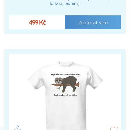
fotkou, textem).
499 Kč
Zobrazit více