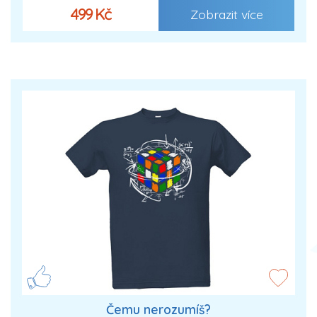
499 Kč
Zobrazit více
Čemu nerozumíš?