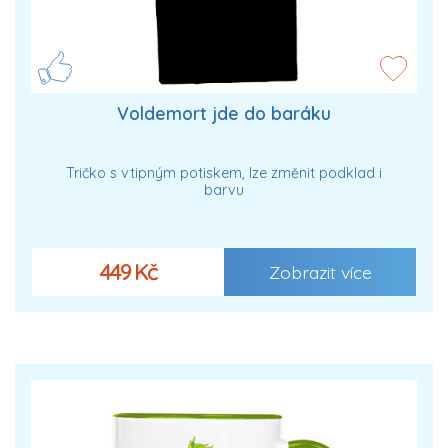
Voldemort jde do baráku
Tričko s vtipným potiskem, lze změnit podklad i
barvu
449 Kč
Zobrazit více