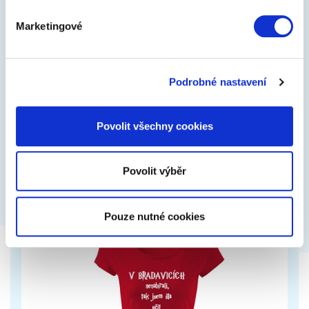
Marketingové
I am a limited edition
Tričko s vtipným potiskem, lze změnit podklad i
Podrobné nastavení
barvu
Povolit všechny cookies
439 Kč
Zobrazit více
Povolit výběr
Pouze nutné cookies