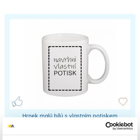
Hrnek malý bílý s vlastním potiskem
Vytvoř originální dárek! Pomocí online tvořiče
navrhni hrnek s vlastním potiskem (obrázkem,