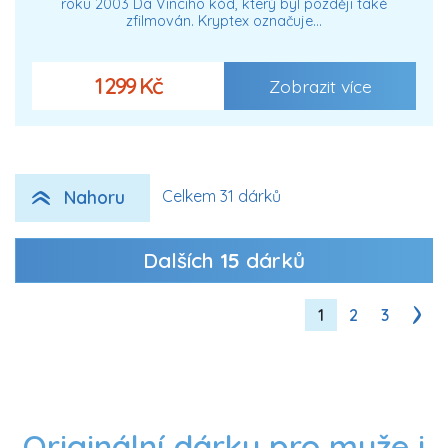
roku 2003 Da Vinciho kód, který byl později také
zfilmován. Kryptex označuje…
1 299 Kč
Zobrazit více
Nahoru
Celkem 31 dárků
Dalších
15
dárků
1
2
3
Originální dárky pro muže i