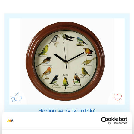
Hodiny se zvuky ptáků
Kulaté nástěnné hodiny a zvuky ptáků. Už jste někdy
doma měli hodiny, které vám budou zpívat jako