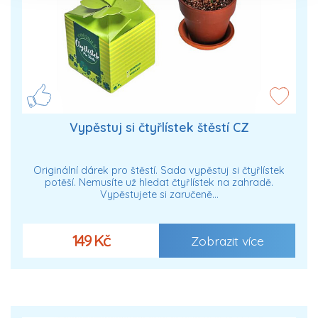
Vypěstuj si čtyřlístek štěstí CZ
Originální dárek pro štěstí. Sada vypěstuj si čtyřlístek
potěší. Nemusíte už hledat čtyřlístek na zahradě.
Vypěstujete si zaručeně…
149 Kč
Zobrazit více