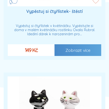
Vypěstuj si čtyřlístek- štěstí
Vypěstuj si čtyřlístek v květináčku. Vypěstujte si
doma v malém květináčku rostlinku Oxalis Rubral.
Ideální dárek k narozeninám pro…
149 Kč
Zobrazit více