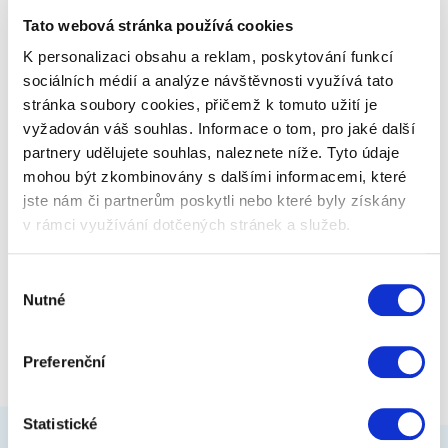
ptáci? Pokud máte rádi přírodu,…
Tato webová stránka používá cookies
K personalizaci obsahu a reklam, poskytování funkcí
369 Kč
Zobrazit více
sociálních médií a analýze návštěvnosti využívá tato
stránka soubory cookies, přičemž k tomuto užití je
vyžadován váš souhlas. Informace o tom, pro jaké další
partnery udělujete souhlas, naleznete níže. Tyto údaje
mohou být zkombinovány s dalšími informacemi, které
jste nám či partnerům poskytli nebo které byly získány
v rámci využívání dotčených stránek a služeb.
Výběr
Nutné
souhlasu
Preferenční
Statistické