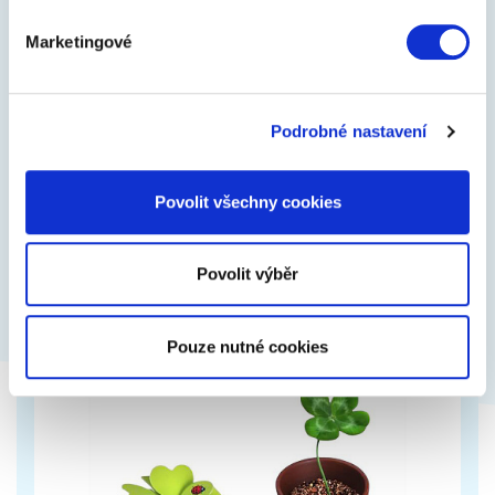
Marketingové
Grinch a taxi
Hrnek s vtipným potiskem, lze změnit podklad i
Podrobné nastavení
barvu
Povolit všechny cookies
249 Kč
Zobrazit více
Povolit výběr
Pouze nutné cookies