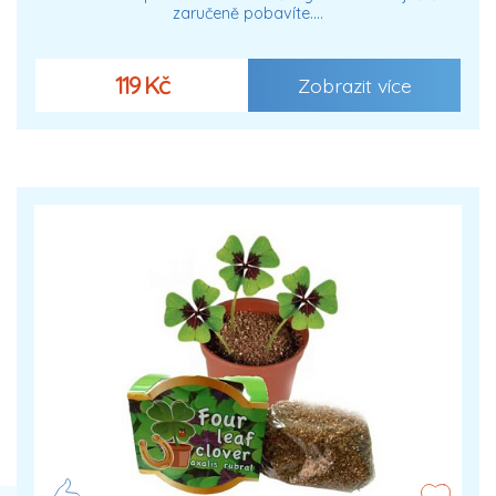
zaručeně pobavíte.…
119 Kč
Zobrazit více