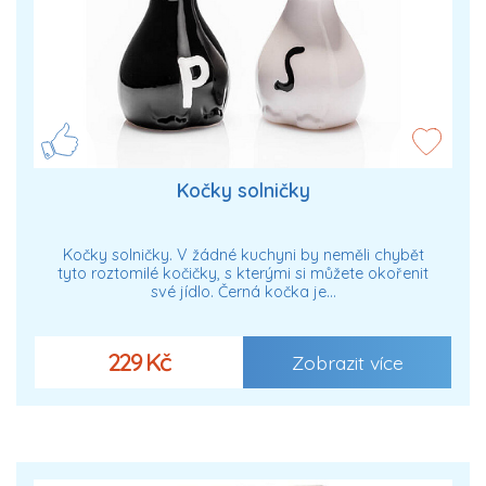
Kočky solničky
Kočky solničky. V žádné kuchyni by neměli chybět
tyto roztomilé kočičky, s kterými si můžete okořenit
své jídlo. Černá kočka je…
229 Kč
Zobrazit více