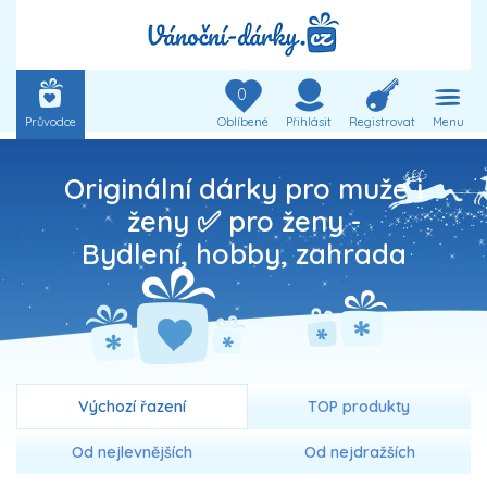
0
Průvodce
Oblíbené
Přihlásit
Registrovat
Menu
Originální dárky pro muže i
ženy ✅ pro ženy -
Bydlení, hobby, zahrada
Výchozí řazení
TOP produkty
Od nejlevnějších
Od nejdražších