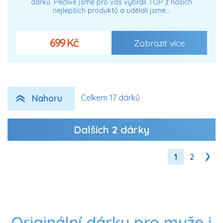
dárků. Pečlivě jsme pro vás vybrali TOP z našich
nejlepších produktů a udělali jsme…
699 Kč
Zobrazit více
Nahoru
Celkem 17 dárků
Dalších
2
dárky
1
2
Originální dárky pro muže i