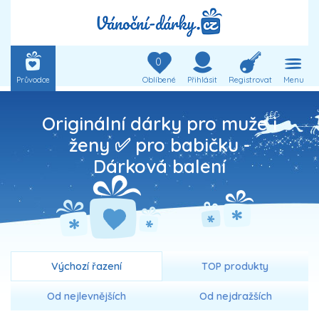
0
Průvodce
Oblíbené
Přihlásit
Registrovat
Menu
Originální dárky pro muže i
ženy ✅ pro babičku -
Dárková balení
Výchozí řazení
TOP produkty
Od nejlevnějších
Od nejdražších