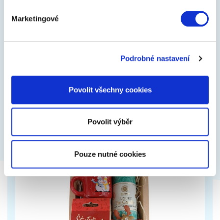
Marketingové
Dárkáč čtyřlístková zahrada
Dárkový balíček plný oblíbených pěstitelských sad
Podrobné nastavení
rostlinek a hlavně čtyřlístku. Dárkáč čtyřlístková
zahrada obsahuje naše…
Povolit všechny cookies
449 Kč
Zobrazit více
Povolit výběr
Pouze nutné cookies