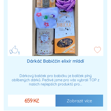
1
Dárkáč Babiččin elixír mládí
Dárkový baliček pro babičku je balíček plný
oblíbených dárků. Pečlivě jsme pro vás vybrali TOP z
našich nejlepších produktů pro…
659 Kč
Zobrazit více