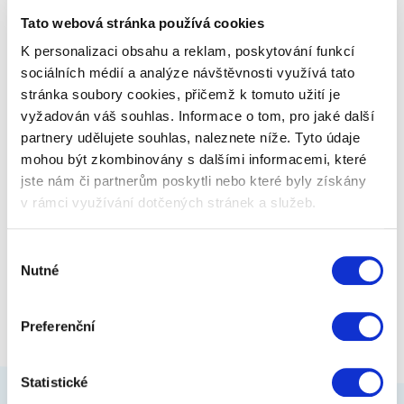
radost. Jedná se o praktický dárek s…
Tato webová stránka používá cookies
K personalizaci obsahu a reklam, poskytování funkcí
329 Kč
Zobrazit více
sociálních médií a analýze návštěvnosti využívá tato
stránka soubory cookies, přičemž k tomuto užití je
vyžadován váš souhlas. Informace o tom, pro jaké další
partnery udělujete souhlas, naleznete níže. Tyto údaje
mohou být zkombinovány s dalšími informacemi, které
jste nám či partnerům poskytli nebo které byly získány
v rámci využívání dotčených stránek a služeb.
Výběr
Nutné
souhlasu
Preferenční
Statistické