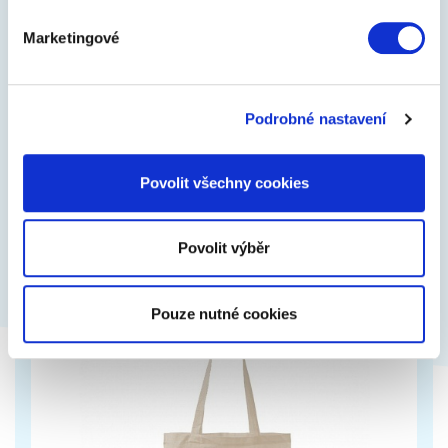
Marketingové
Tričko Járy Cimrmana
Tričko s vtipným potiskem, lze změnit podklad i
Podrobné nastavení
barvu
Povolit všechny cookies
449 Kč
Zobrazit více
Povolit výběr
Pouze nutné cookies