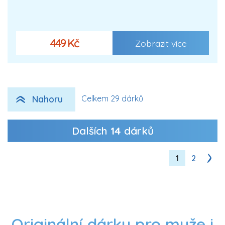
449 Kč
Zobrazit více
Nahoru
Celkem 29 dárků
Dalších
14
dárků
1
2
Originální dárky pro muže i