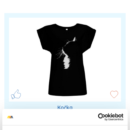
Kočka
Tričko s potiskem, lze změnit podklad i barvu