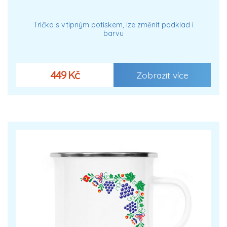
Tričko s vtipným potiskem, lze změnit podklad i
barvu
449 Kč
Zobrazit více