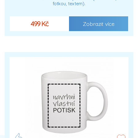
fotkou, textem).
499 Kč
Zobrazit více