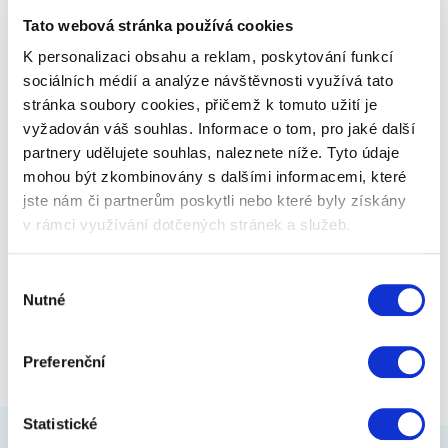
Tato webová stránka používá cookies
K personalizaci obsahu a reklam, poskytování funkcí
499 Kč
Zobrazit více
sociálních médií a analýze návštěvnosti využívá tato
stránka soubory cookies, přičemž k tomuto užití je
vyžadován váš souhlas. Informace o tom, pro jaké další
partnery udělujete souhlas, naleznete níže. Tyto údaje
mohou být zkombinovány s dalšími informacemi, které
jste nám či partnerům poskytli nebo které byly získány
v rámci využívání dotčených stránek a služeb.
Výběr
Nutné
souhlasu
Preferenční
Statistické