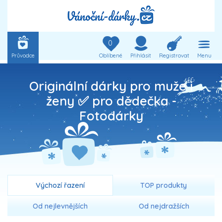
0
Průvodce
Oblíbené
Přihlásit
Registrovat
Menu
Originální dárky pro muže i
ženy ✅ pro dědečka -
Fotodárky
Výchozí řazení
TOP produkty
Od nejlevnějších
Od nejdražších