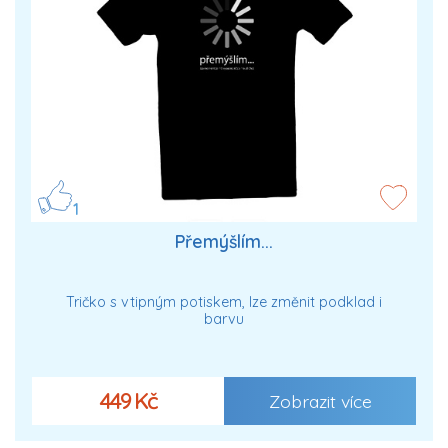
1
Přemýšlím...
Tričko s vtipným potiskem, lze změnit podklad i
barvu
449 Kč
Zobrazit více