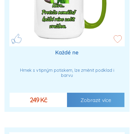
Každé ne
Hrnek s vtipným potiskem, lze změnit podklad i
barvu
249 Kč
Zobrazit více