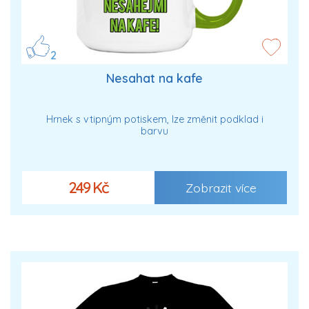
2
Nesahat na kafe
Hrnek s vtipným potiskem, lze změnit podklad i
barvu
249 Kč
Zobrazit více