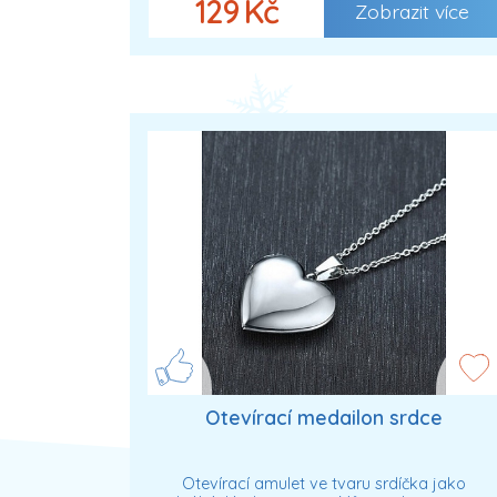
129 Kč
Zobrazit více
Otevírací medailon srdce
Otevírací amulet ve tvaru srdíčka jako