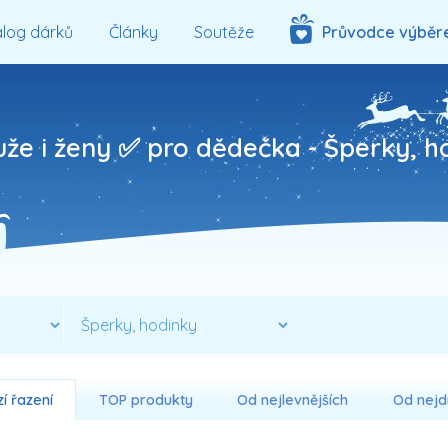
log dárků
Články
Soutěže
Průvodce výběr
uže i ženy ✅ pro dědečka -
Šperky, h
í řazení
TOP produkty
Od nejlevnějších
Od nejd