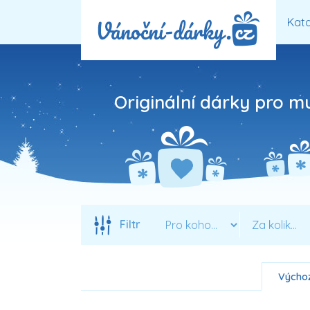
Kata
Originální dárky pro m
Filtr
Výchoz