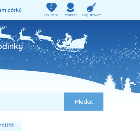
0
em dárků
Oblíbené
Přihlásit
Registrovat
odinky
ražších