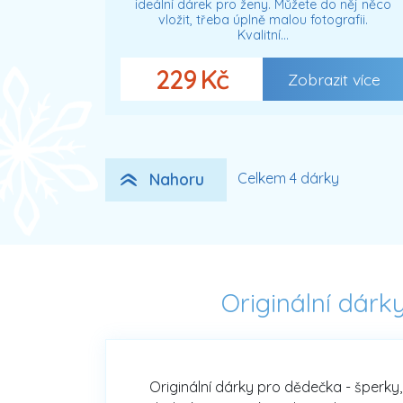
ideální dárek pro ženy. Můžete do něj něco
vložit, třeba úplně malou fotografii.
Kvalitní…
229 Kč
Zobrazit více
Nahoru
Celkem 4 dárky
Originální dárk
Originální dárky pro dědečka - šperky,