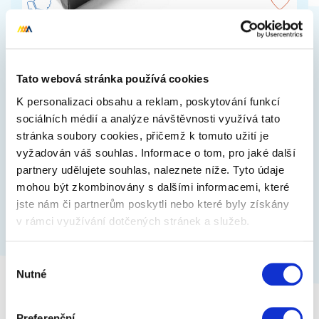
Multifunkční propiska 6v1 černá
Černá multifunkční propiska 6v1. Kvalitně
Tato webová stránka používá cookies
zpracovaná propiska s 6 funkcemi v dárkové
papírové krabičce. Šroubovák plochý i křížový,…
K personalizaci obsahu a reklam, poskytování funkcí
sociálních médií a analýze návštěvnosti využívá tato
stránka soubory cookies, přičemž k tomuto užití je
169 Kč
Zobrazit více
vyžadován váš souhlas. Informace o tom, pro jaké další
partnery udělujete souhlas, naleznete níže. Tyto údaje
mohou být zkombinovány s dalšími informacemi, které
jste nám či partnerům poskytli nebo které byly získány
v rámci využívání dotčených stránek a služeb.
Výběr
Nutné
souhlasu
Preferenční