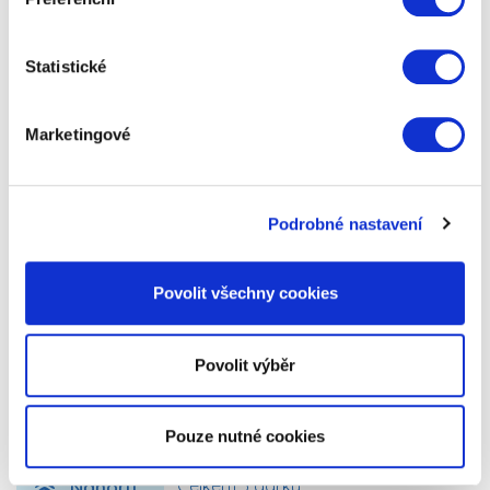
Statistické
Marketingové
Masážní pistole
Podrobné nastavení
Zažijte nejvyšší úlevu s masážní pistolí se 4
masážními hlavicemi a nastavitelnou intenzitou.
Povolit všechny cookies
Tento profesionální masážní přístroj je…
699 Kč
Zobrazit více
Povolit výběr
Pouze nutné cookies
Nahoru
Celkem 3 dárky