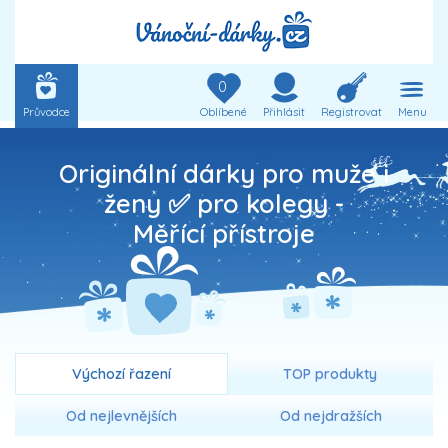
0
Průvodce
Oblíbené
Přihlásit
Registrovat
Menu
Originální dárky pro muže i
ženy ✅ pro kolegy -
Měřící přístroje
Výchozí řazení
TOP produkty
Od nejlevnějších
Od nejdražších