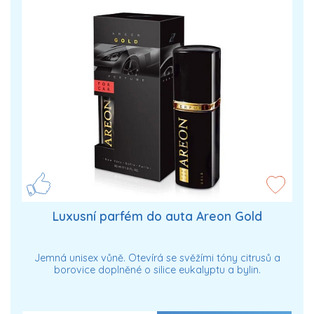
Luxusní parfém do auta Areon Gold
Jemná unisex vůně. Otevírá se svěžími tóny citrusů a
borovice doplněné o silice eukalyptu a bylin.