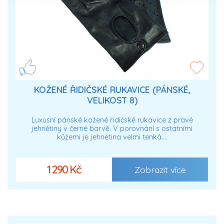
KOŽENÉ ŘIDIČSKÉ RUKAVICE (PÁNSKÉ,
VELIKOST 8)
Luxusní pánské kožené řidičské rukavice z pravé
jehnětiny v černé barvě. V porovnání s ostatními
kůžemi je jehnětina velmi tenká.…
1 290 Kč
Zobrazit více