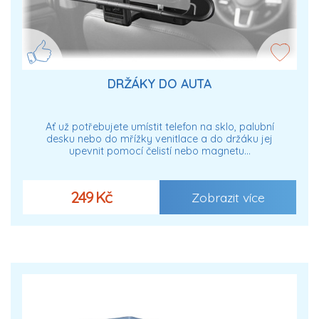
DRŽÁKY DO AUTA
Ať už potřebujete umístit telefon na sklo, palubní
desku nebo do mřížky venitlace a do držáku jej
upevnit pomocí čelistí nebo magnetu…
249 Kč
Zobrazit více