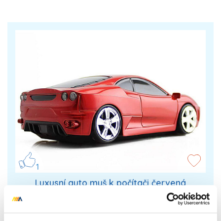
1
Luxusní auto myš k počítači červená
Bezdrátová optická myš auto červená. Originální
design závodního auta. Stylový dárek do kanceláře i