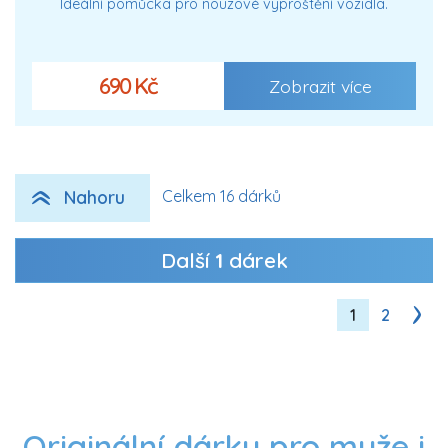
Ideální pomůcka pro nouzové vyproštění vozidla.
690 Kč
Zobrazit více
Nahoru
Celkem 16 dárků
Další
1
dárek
1
2
Originální dárky pro muže i