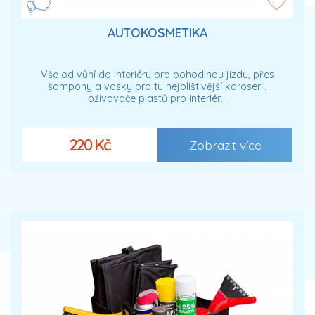
AUTOKOSMETIKA
Vše od vůní do interiéru pro pohodlnou jízdu, přes
šampony a vosky pro tu nejblištivější karoserii,
oživovače plastů pro interiér…
220 Kč
Zobrazit více