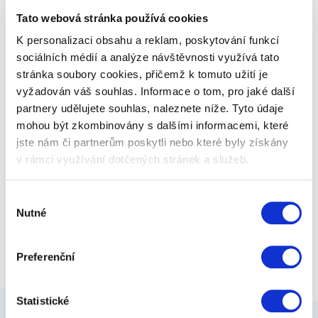
k domácímu počítači či notebooku.…
Tato webová stránka používá cookies
K personalizaci obsahu a reklam, poskytování funkcí
499 Kč
Zobrazit více
sociálních médií a analýze návštěvnosti využívá tato
stránka soubory cookies, přičemž k tomuto užití je
vyžadován váš souhlas. Informace o tom, pro jaké další
partnery udělujete souhlas, naleznete níže. Tyto údaje
mohou být zkombinovány s dalšími informacemi, které
jste nám či partnerům poskytli nebo které byly získány
v rámci využívání dotčených stránek a služeb.
Výběr
Nutné
souhlasu
Preferenční
Statistické