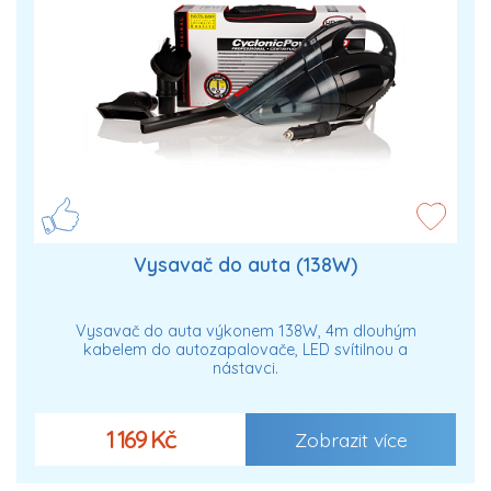
Vysavač do auta (138W)
Vysavač do auta výkonem 138W, 4m dlouhým
kabelem do autozapalovače, LED svítilnou a
nástavci.
1 169 Kč
Zobrazit více