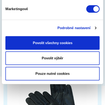
Marketingové
POTAHY VOLANTU Z PRAVÉ KŮŽE
Potahy volantu z pravé kůže jsou velmi příjemné na
Podrobné nastavení
dotek a při jízdě Vám dodají skvělí pocit luxusu.
Mikroporézní vrstva na vnitřní…
Povolit všechny cookies
999 Kč
Zobrazit více
Povolit výběr
Pouze nutné cookies