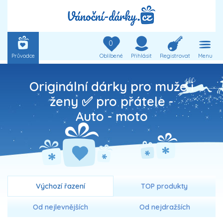
0
Průvodce
Oblíbené
Přihlásit
Registrovat
Menu
Originální dárky pro muže i
ženy ✅ pro přátele -
Auto - moto
Výchozí řazení
TOP produkty
Od nejlevnějších
Od nejdražších