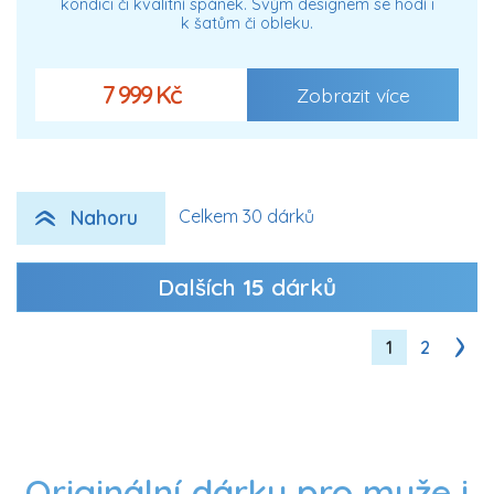
kondici či kvalitní spánek. Svým designem se hodí i
k šatům či obleku.
7 999 Kč
Zobrazit více
Nahoru
Celkem 30 dárků
Dalších
15
dárků
1
2
Originální dárky pro muže i