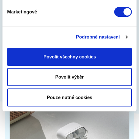
Marketingové
Logitech MX Brio s Ultra HD 4K rozlišením
Postará se o realistické barvy a jasný obraz i
Podrobné nastavení
v horším světle. Kvůli soukromí má krytku objektivu,
stačí jím otočit.
Povolit všechny cookies
6 499 Kč
Zobrazit více
Povolit výběr
Pouze nutné cookies