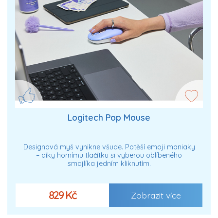
Logitech Pop Mouse
Designová myš vynikne všude. Potěší emoji maniaky
– díky hornímu tlačítku si vyberou oblíbeného
smajlíka jedním kliknutím.
829 Kč
Zobrazit více