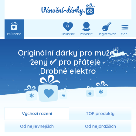
0
Průvodce
Oblíbené
Přihlásit
Registrovat
Menu
Originální dárky pro muže i
ženy ✅ pro přátele -
Drobné elektro
Výchozí řazení
TOP produkty
Od nejlevnějších
Od nejdražších