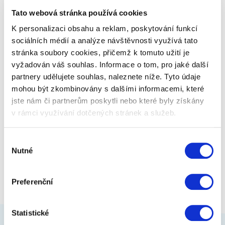
jsou úžasně pohodlná.
Tato webová stránka používá cookies
K personalizaci obsahu a reklam, poskytování funkcí
6 199 Kč
Zobrazit více
sociálních médií a analýze návštěvnosti využívá tato
stránka soubory cookies, přičemž k tomuto užití je
vyžadován váš souhlas. Informace o tom, pro jaké další
partnery udělujete souhlas, naleznete níže. Tyto údaje
mohou být zkombinovány s dalšími informacemi, které
jste nám či partnerům poskytli nebo které byly získány
v rámci využívání dotčených stránek a služeb.
Výběr
Nutné
souhlasu
Preferenční
Statistické