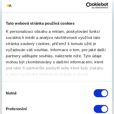
Nástěnný kalendář Rodinný plánovací
XXL 2025, 33 × 64 cm
Tato webová stránka používá cookies
Velkoformátový nástěnný kalendář vhodný pro
plánování rodinných aktivit.
K personalizaci obsahu a reklam, poskytování funkcí
sociálních médií a analýze návštěvnosti využívá tato
stránka soubory cookies, přičemž k tomuto užití je
vyžadován váš souhlas. Informace o tom, pro jaké další
249 Kč
Zobrazit více
partnery udělujete souhlas, naleznete níže. Tyto údaje
mohou být zkombinovány s dalšími informacemi, které
jste nám či partnerům poskytli nebo které byly získány
v rámci využívání dotčených stránek a služeb.
Výběr
Nutné
souhlasu
Preferenční