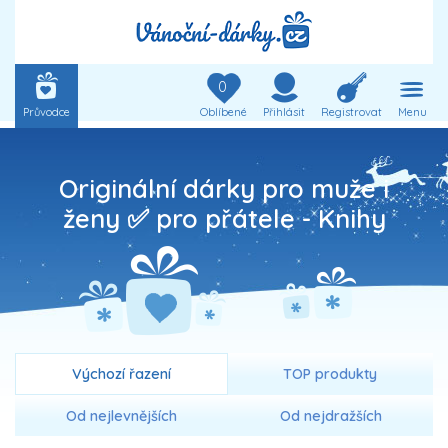
0
Průvodce
Oblíbené
Přihlásit
Registrovat
Menu
Originální dárky pro muže i
ženy ✅ pro přátele -
Knihy
Výchozí řazení
TOP produkty
Od nejlevnějších
Od nejdražších