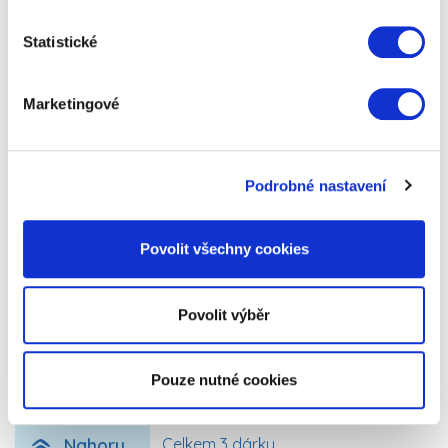
Statistické
Marketingové
1
Trezor v knize
Podrobné nastavení
Pokud patříte mezi ty, co mají rádi své životní
Povolit všechny cookies
úspory stále někde na blízku, ale schovávání šperků
a financí po šuplíkách Vám přijde…
Povolit výběr
399 Kč
Zobrazit více
Pouze nutné cookies
Nahoru
Celkem 3 dárky