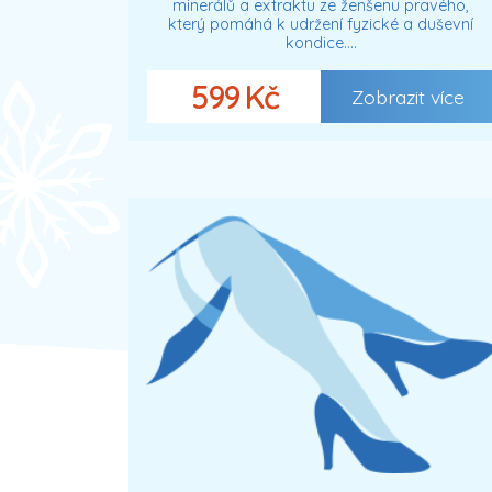
minerálů a extraktu ze ženšenu pravého,
který pomáhá k udržení fyzické a duševní
kondice.…
599 Kč
Zobrazit více