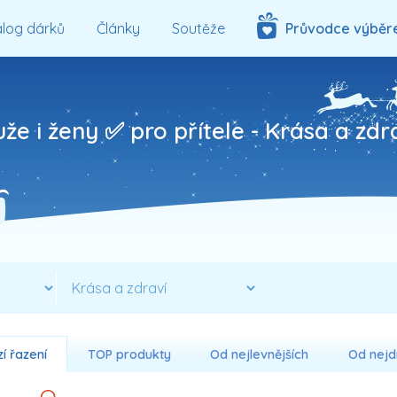
log dárků
Články
Soutěže
Průvodce výběr
že i ženy ✅ pro přítele -
Krása a zdr
í řazení
TOP produkty
Od nejlevnějších
Od nejd