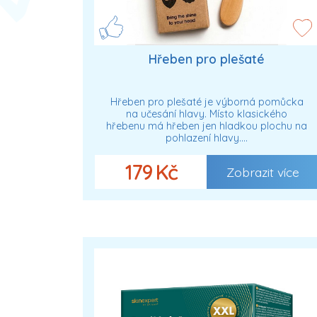
Hřeben pro plešaté
Hřeben pro plešaté je výborná pomůcka
na učesání hlavy. Místo klasického
hřebenu má hřeben jen hladkou plochu na
pohlazení hlavy.…
179 Kč
Zobrazit více