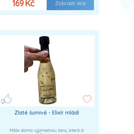
169 Kč
Zobrazit více
Zlaté šumivé - Elixír mládí
Máte doma výjimečnou ženu, která si