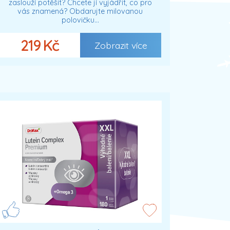
zaslouží potěšit? Chcete jí vyjádřit, co pro
vás znamená? Obdarujte milovanou
polovičku…
219 Kč
Zobrazit více