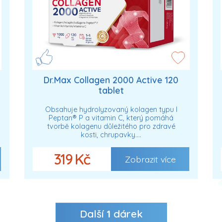
Dr.Max Collagen 2000 Active 120
tablet
Obsahuje hydrolyzovaný kolagen typu I
Peptan® P a vitamin C, který pomáhá
tvorbě kolagenu důležitého pro zdravé
kosti, chrupavky.…
319 Kč
Zobrazit více
Další
1
dárek