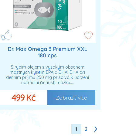
Dr. Max Omega 3 Premium XXL
180 cps
S rybím olejem s vysokým obsahem
mastných kyselin EPA a DHA. DHA při
denním příjmu 250 mg přispívá k udržení
normální činnosti mozku.…
499 Kč
Zobrazit více
1
2