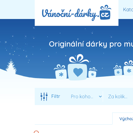
Kata
Originální dárky pro mu
Filtr
Výchoz