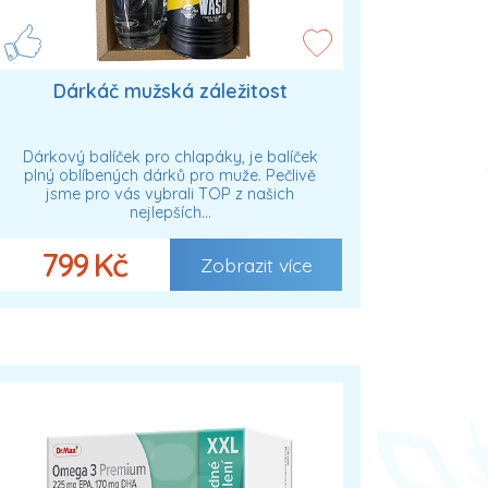
Dárkáč mužská záležitost
Dárkový balíček pro chlapáky, je balíček
plný oblíbených dárků pro muže. Pečlivě
jsme pro vás vybrali TOP z našich
nejlepších…
799 Kč
Zobrazit více