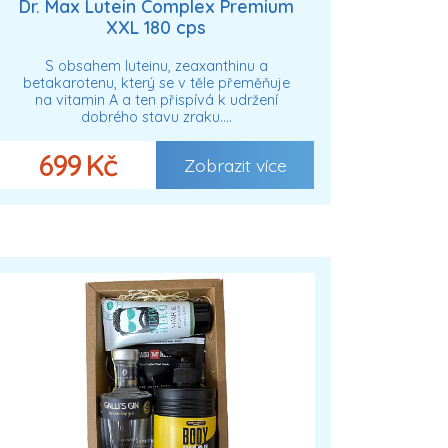
Dr. Max Lutein Complex Premium
XXL 180 cps
S obsahem luteinu, zeaxanthinu a
betakarotenu, který se v těle přeměňuje
na vitamin A a ten přispívá k udržení
dobrého stavu zraku.…
699 Kč
Zobrazit více