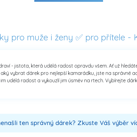
rky pro muže i ženy ✅ pro přítele -
zdraví - jistota, která udělá radost opravdu všem. Ať už hledá
aký vybrat dárek pro nejlepší kamarádku, jste na správné adre
jim udělá radost a vykouzlí jim úsměv na rtech. Vybírejte dárk
nenašli ten správný dárek? Zkuste Váš výběr více