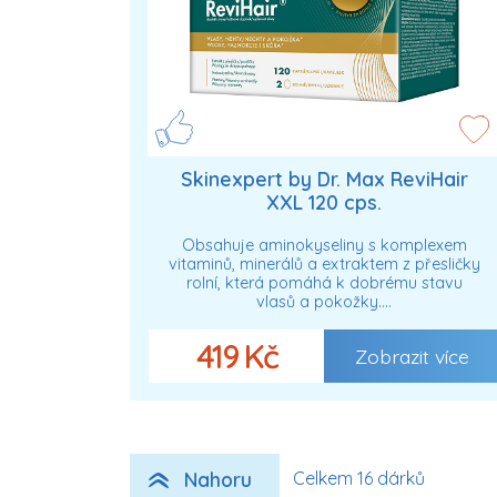
Skinexpert by Dr. Max ReviHair
XXL 120 cps.
Obsahuje aminokyseliny s komplexem
vitaminů, minerálů a extraktem z přesličky
rolní, která pomáhá k dobrému stavu
vlasů a pokožky.…
419 Kč
Zobrazit více
Nahoru
Celkem 16 dárků