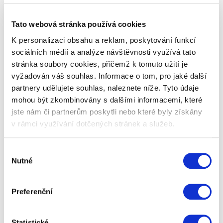
velikost M
Na podzim a v zimě je domácí pohodlí důležitější než
Tato webová stránka používá cookies
kdy jindy. Trávíme doma více času, jelikož venku je
většinou nevlídno. Abychom…
K personalizaci obsahu a reklam, poskytování funkcí
sociálních médií a analýze návštěvnosti využívá tato
stránka soubory cookies, přičemž k tomuto užití je
799 Kč
Zobrazit více
vyžadován váš souhlas. Informace o tom, pro jaké další
partnery udělujete souhlas, naleznete níže. Tyto údaje
mohou být zkombinovány s dalšími informacemi, které
jste nám či partnerům poskytli nebo které byly získány
v rámci využívání dotčených stránek a služeb.
Výběr
Nutné
souhlasu
Preferenční
Statistické