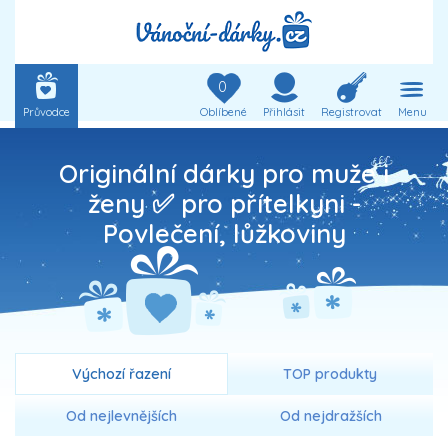
0
Průvodce
Oblíbené
Přihlásit
Registrovat
Menu
Originální dárky pro muže i
ženy ✅ pro přítelkyni -
Povlečení, lůžkoviny
Výchozí řazení
TOP produkty
Od nejlevnějších
Od nejdražších