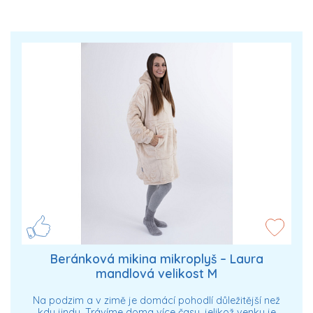
Beránková mikina mikroplyš – Laura
mandlová velikost M
Na podzim a v zimě je domácí pohodlí důležitější než
kdy jindy. Trávíme doma více času, jelikož venku je