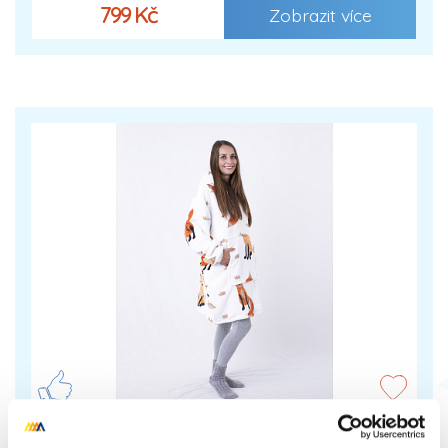
799 Kč
Zobrazit více
Beránková mikina mikroplyš – Lišky 02