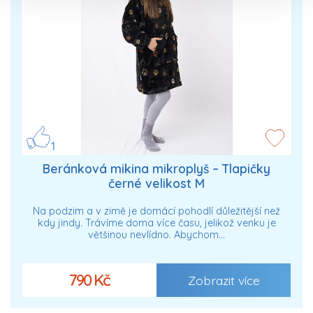
1
Beránková mikina mikroplyš – Tlapičky
černé velikost M
Na podzim a v zimě je domácí pohodlí důležitější než
kdy jindy. Trávíme doma více času, jelikož venku je
většinou nevlídno. Abychom…
790 Kč
Zobrazit více