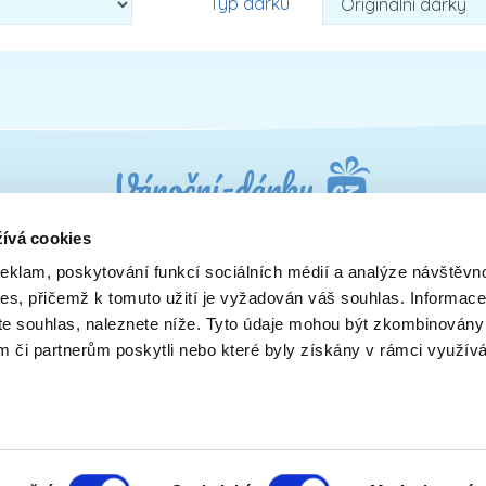
Typ dárku
ívá cookies
reklam, poskytování funkcí sociálních médií a analýze návštěvn
Dárky pro muže
Dárky pro syna
ies, přičemž k tomuto užití je vyžadován váš souhlas. Informace
u
Dárky pro maminku
Dárky pro dědečka
ete souhlas, naleznete níže. Tyto údaje mohou být zkombinovány
y
Dárky pro rodiče a páry
Dárky pro přítelkyni
ám či partnerům poskytli nebo které byly získány v rámci využív
Dárky pro přátele
Dárky pro kolegy