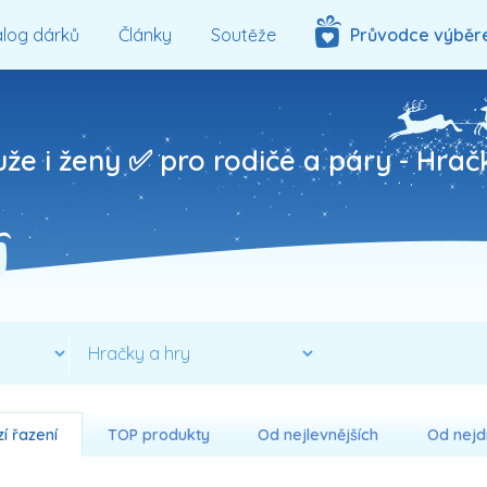
log dárků
Články
Soutěže
Průvodce výběr
uže i ženy ✅ pro rodiče a páry -
Hrač
í řazení
TOP produkty
Od nejlevnějších
Od nejd