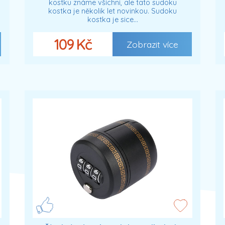
kostku známe všichni, ale tato sudoku
kostka je několik let novinkou. Sudoku
kostka je sice…
109 Kč
Zobrazit více