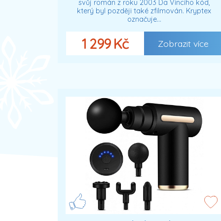
svůj román z roku 2003 Da Vinciho kód,
který byl později také zfilmován. Kryptex
označuje…
1 299 Kč
Zobrazit více