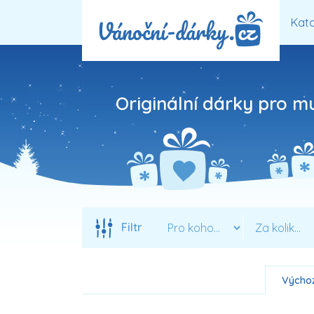
Kata
Originální dárky pro m
Filtr
Výchoz