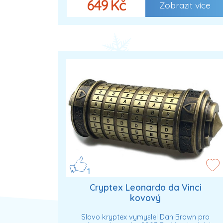
649 Kč
Zobrazit více
1
Cryptex Leonardo da Vinci
kovový
Slovo kryptex vymyslel Dan Brown pro