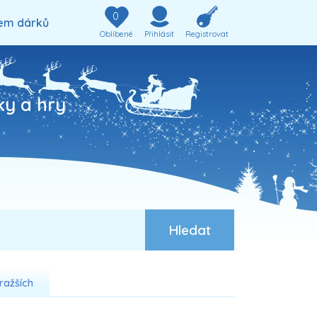
0
em dárků
Oblíbené
Přihlásit
Registrovat
ky a hry
ražších