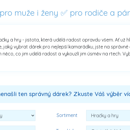
 pro muže i ženy ✅ pro rodiče a pá
račky a hry - jistota, která udělá radost opravdu všem. Ať už 
jaký vybrat dárek pro nejlepší kamarádku, jste na správné ad
 něco, co jim udělá radost a vykouzlí jim úsměv na rtech. Vybí
nenašli ten správný dárek? Zkuste Váš výběr více
Sortiment