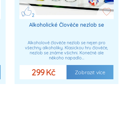
2
Alkoholické Člověče nezlob se
Alkoholové člověče nezlob se nejen pro
všechny alkoholiky. Klasickou hru člověče,
nezlob se známe všichni. Konečně ale
někoho napadlo…
299 Kč
Zobrazit více