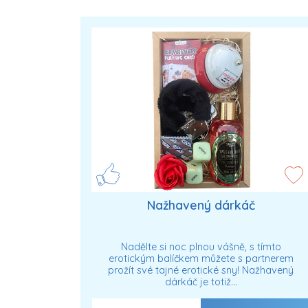
Nažhavený dárkáč
Nadělte si noc plnou vášně, s tímto
erotickým balíčkem můžete s partnerem
prožít své tajné erotické sny! Nažhavený
dárkáč je totiž…