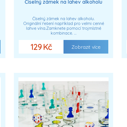
Číselný zámek na lahev alkoholu
Číselný zámek na lahev alkoholu.
Originální řešení například pro velmi cenné
lahve vína.Zamknete pomocí trojmístné
kombinace. …
129 Kč
Zobrazit více