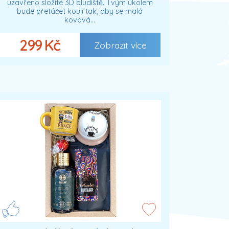
uzavřeno složité 3D bludiště. Tvým úkolem
bude přetáčet kouli tak, aby se malá
kovová…
299 Kč
Zobrazit více