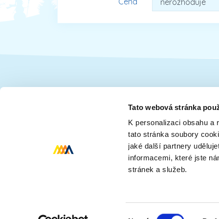
Cena
Dárky pro
Tato webová stránka použ
K personalizaci obsahu a 
Dárky pro ženy
Dárky pro dceru
tato stránka soubory cook
Dárky pro děti
Dárky pro babičk
jaké další partnery uděluj
Dárky pro tatínka
Dárky pro senior
informacemi, které jste n
stránek a služeb.
Dárky pro rodinu
Dárky pro přítele
Výběr