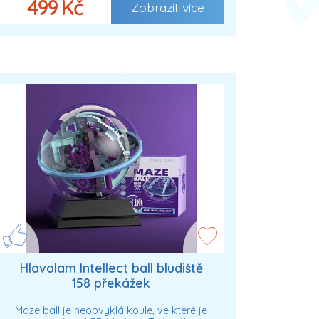
499 Kč
Zobrazit více
Hlavolam Intellect ball bludiště
158 překážek
Maze ball je neobvyklá koule, ve které je