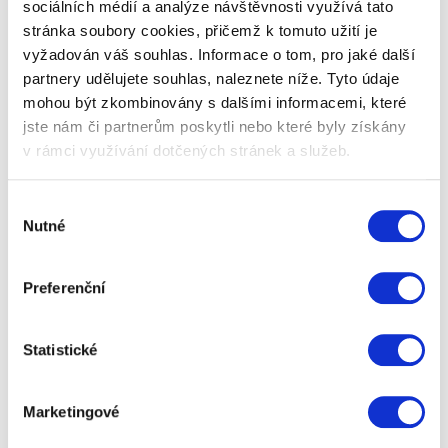
sociálních médií a analýze návštěvnosti využívá tato
stránka soubory cookies, přičemž k tomuto užití je
vyžadován váš souhlas. Informace o tom, pro jaké další
partnery udělujete souhlas, naleznete níže. Tyto údaje
mohou být zkombinovány s dalšími informacemi, které
jste nám či partnerům poskytli nebo které byly získány
v rámci využívání dotčených stránek a služeb.
Luxusní parfém do auta Areon Gold
Výběr
Nutné
souhlasu
Jemná unisex vůně. Otevírá se svěžími tóny citrusů a
borovice doplněné o silice eukalyptu a bylin.
Preferenční
299 Kč
Zobrazit více
Statistické
Marketingové