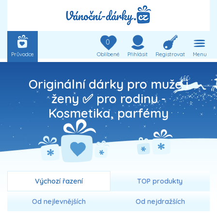
0
Průvodce
Oblíbené
Přihlásit
Registrovat
Menu
Originální dárky pro muže i
ženy ✅ pro rodinu -
Kosmetika, parfémy
Výchozí řazení
TOP produkty
Od nejlevnějších
Od nejdražších