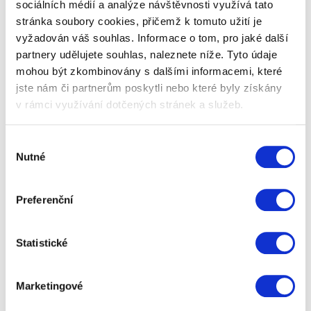
sociálních médií a analýze návštěvnosti využívá tato
stránka soubory cookies, přičemž k tomuto užití je
vyžadován váš souhlas. Informace o tom, pro jaké další
partnery udělujete souhlas, naleznete níže. Tyto údaje
mohou být zkombinovány s dalšími informacemi, které
jste nám či partnerům poskytli nebo které byly získány
v rámci využívání dotčených stránek a služeb.
Houbařský set
Výběr
Nutné
souhlasu
Houbařský set. Máte v rodině nadšeného houbaře?
Pak mu tímto originálním setem uděláte jistě radost.
Jak jinak se vybavit na sbírání…
Preferenční
599 Kč
Zobrazit více
Statistické
Marketingové