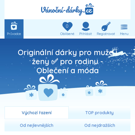
0
Průvodce
Oblíbené
Přihlásit
Registrovat
Menu
Originální dárky pro muže i
ženy ✅ pro rodinu -
Oblečení a móda
Výchozí řazení
TOP produkty
Od nejlevnějších
Od nejdražších