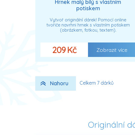
Hrnek malý bílý s vlastním
potiskem
Vytvoř originální dárek! Pomocí online
tvořiče navrhni hrnek s vlastním potiskem
(obrázkem, fotkou, textem).
209 Kč
Zobrazit více
Nahoru
Celkem 7 dárků
Originální 