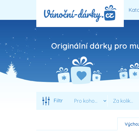
Kata
Originální dárky pro m
Filtr
Výchoz