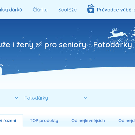
log dárků
Články
Soutěže
Průvodce výběr
uže i ženy ✅ pro seniory -
Fotodárky
í řazení
TOP produkty
Od nejlevnějších
Od nejd