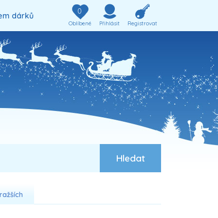
0
em dárků
Oblíbené
Přihlásit
Registrovat
ražších