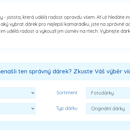
ky - jistota, která udělá radost opravdu všem. Ať už hledáte i
aký vybrat dárek pro nejlepší kamarádku, jste na správné adre
jim udělá radost a vykouzlí jim úsměv na rtech. Vybírejte dárk
nenašli ten správný dárek? Zkuste Váš výběr více
Sortiment
Typ dárku