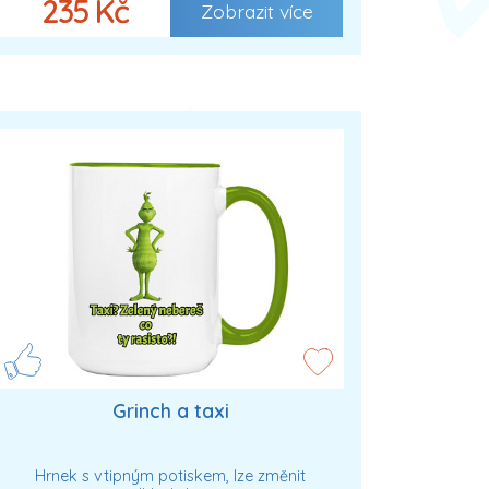
235 Kč
Zobrazit více
Grinch a taxi
Hrnek s vtipným potiskem, lze změnit