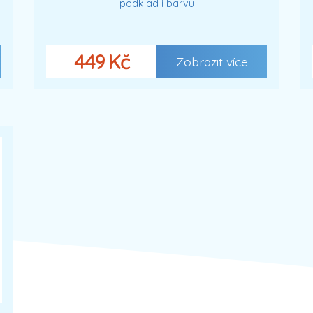
podklad i barvu
449 Kč
Zobrazit více