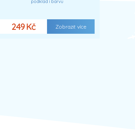
podklad i barvu
249 Kč
Zobrazit více