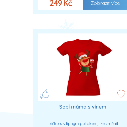
249 Kč
Zobrazit více
Sobí máma s vínem
Tričko s vtipným potiskem, lze změnit