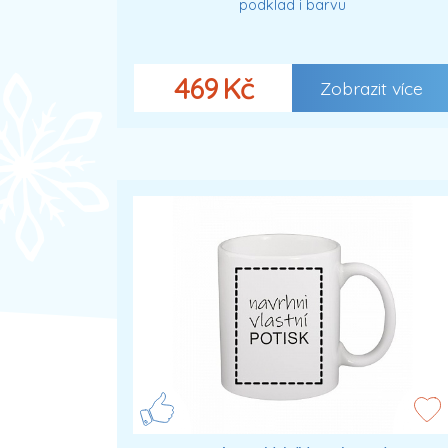
podklad i barvu
469 Kč
Zobrazit více