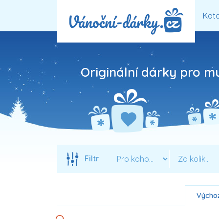
Kata
Originální dárky pro m
Filtr
Výchoz