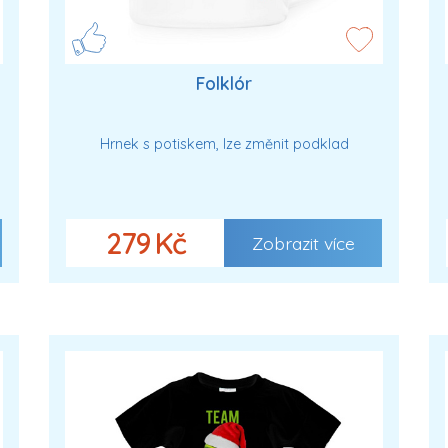
Folklór
Hrnek s potiskem, lze změnit podklad
279 Kč
Zobrazit více