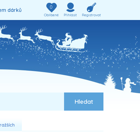
0
em dárků
Oblíbené
Přihlásit
Registrovat
ražších