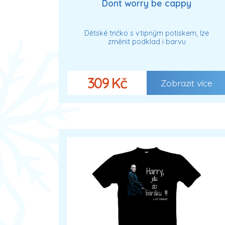
Dont worry be cappy
Dětské tričko s vtipným potiskem, lze
změnit podklad i barvu
309 Kč
Zobrazit více