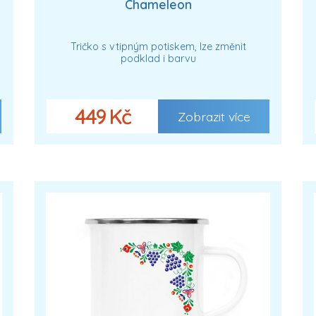
Chameleon
Tričko s vtipným potiskem, lze změnit
podklad i barvu
449 Kč
Zobrazit více