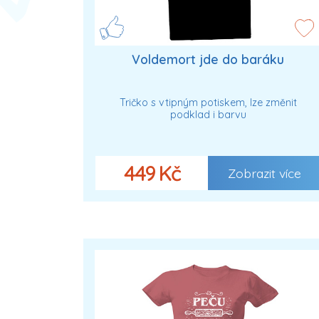
Voldemort jde do baráku
Tričko s vtipným potiskem, lze změnit
podklad i barvu
449 Kč
Zobrazit více