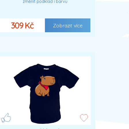
změnit podklad i barvu
309 Kč
Zobrazit více