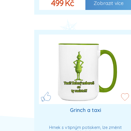
499 Kč
Zobrazit více
Grinch a taxi
Hrnek s vtipným potiskem, lze změnit