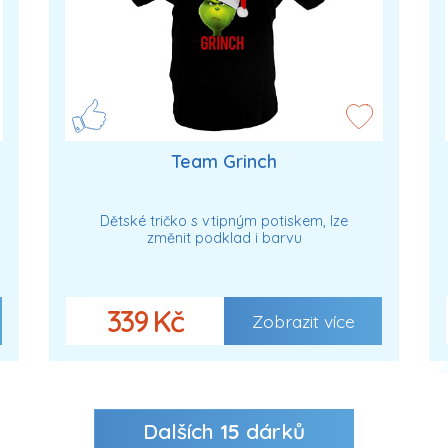
Team Grinch
Dětské tričko s vtipným potiskem, lze
změnit podklad i barvu
339 Kč
Zobrazit více
Dalších
15
dárků