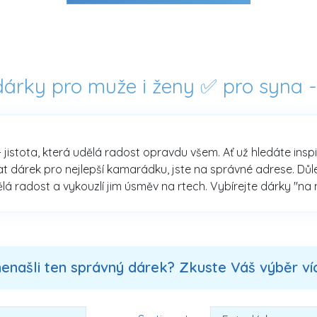
 dárky pro muže i ženy ✅ pro syna 
- jistota, která udělá radost opravdu všem. Ať už hledáte ins
 dárek pro nejlepší kamarádku, jste na správné adrese. Důlež
ělá radost a vykouzlí jim úsměv na rtech. Vybírejte dárky "na 
nenašli ten správný dárek? Zkuste Váš výběr více