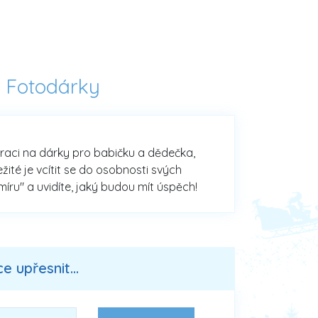
-
Fotodárky
piraci na dárky pro babičku a dědečka,
ité je vcítit se do osobnosti svých
míru" a uvidíte, jaký budou mít úspěch!
 upřesnit...