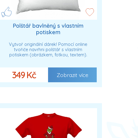
Polštář bavlněný s vlastním
potiskem
Vytvoř originální dárek! Pomocí online
tvořiče navrhni polštář s vlastním
potiskem (obrázkem, fotkou, textem).
349 Kč
Zobrazit více