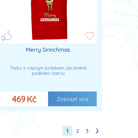
Merry Grinchmas
Tričko s vtipným potiskem, lze změnit
podklad i barvu
469 Kč
Zobrazit více
1
2
3