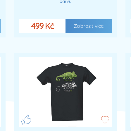
barvu
499 Kč
Zobrazit více