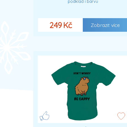
podklad i barvu
249 Kč
Zobrazit více