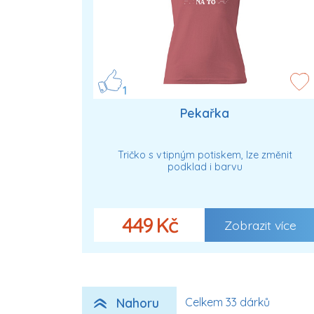
1
Pekařka
Tričko s vtipným potiskem, lze změnit
podklad i barvu
449 Kč
Zobrazit více
Nahoru
Celkem 33 dárků