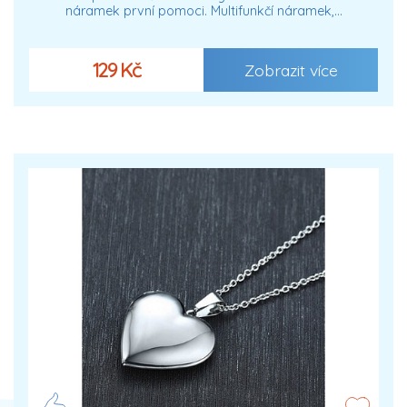
náramek první pomoci. Multifunkčí náramek,…
129 Kč
Zobrazit více