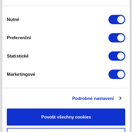
Výběr
Nutné
souhlasu
Preferenční
Statistické
Marketingové
Samsung Galaxy Watch Ultra
Podrobné nastavení
Chytré hodinky stvořené k překonávání hranic.
Zvládnou až 100 hodin provozu, disponují sirénou,
Povolit všechny cookies
GPS a nezaleknou se ani slané vody.