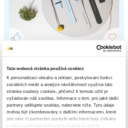
Samsung Galaxy Watch7
Elegantní hodinky se díky Galaxy AI postarají o
Tato webová stránka používá cookies
kondici či kvalitní spánek. Svým designem se hodí i
k šatům či obleku.
K personalizaci obsahu a reklam, poskytování funkcí
sociálních médií a analýze návštěvnosti využívá tato
stránka soubory cookies, přičemž k tomuto užití je
7 999 Kč
Zobrazit více
vyžadován váš souhlas. Informace o tom, pro jaké další
partnery udělujete souhlas, naleznete níže. Tyto údaje
mohou být zkombinovány s dalšími informacemi, které
jste nám či partnerům poskytli nebo které byly získány
v rámci využívání dotčených stránek a služeb.