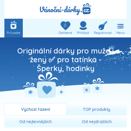
0
Průvodce
Oblíbené
Přihlásit
Registrovat
Menu
Originální dárky pro muže i
ženy ✅ pro tatínka -
Šperky, hodinky
Výchozí řazení
TOP produkty
Od nejlevnějších
Od nejdražších