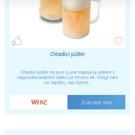
Chladící půllitr
Chladící půllitr na pivo a jiné nápoje je jedním z
nejprodávanějších dárků již mnoho let. Vždyť není
nic lepšího, než dobře…
149 Kč
Zobrazit více