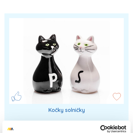
Kočky solničky
Kočky solničky. V žádné kuchyni by neměli chybět
tyto roztomilé kočičky, s kterými si můžete okořenit