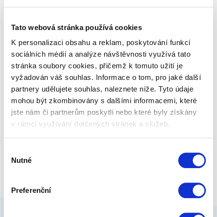
své jídlo. Černá kočka je…
Tato webová stránka používá cookies
229 Kč
Zobrazit více
K personalizaci obsahu a reklam, poskytování funkcí
sociálních médií a analýze návštěvnosti využívá tato
stránka soubory cookies, přičemž k tomuto užití je
vyžadován váš souhlas. Informace o tom, pro jaké další
partnery udělujete souhlas, naleznete níže. Tyto údaje
mohou být zkombinovány s dalšími informacemi, které
jste nám či partnerům poskytli nebo které byly získány
v rámci využívání dotčených stránek a služeb.
Výběr
Nutné
souhlasu
Preferenční