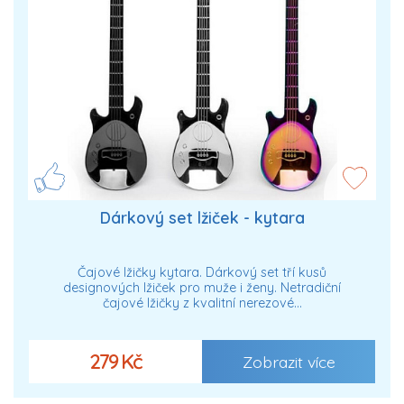
Dárkový set lžiček - kytara
Čajové lžičky kytara. Dárkový set tří kusů
designových lžiček pro muže i ženy. Netradiční
čajové lžičky z kvalitní nerezové…
279 Kč
Zobrazit více