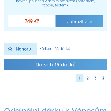
navrhni polštář s vlastním potiskem (obrázkem,
fotkou, textem).
349 Kč
Zobrazit více
Nahoru
Celkem 66 dárků
Dalších
15
dárků
1
2
3
Originální dárky k Vánocům