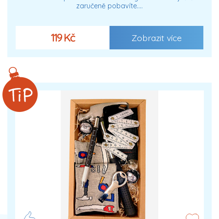
zaručeně pobavíte.…
119 Kč
Zobrazit více