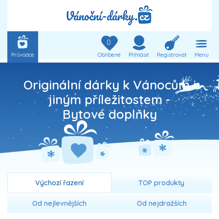
0
Průvodce
Oblíbené
Přihlásit
Registrovat
Menu
Originální dárky k Vánocům i
jiným příležitostem -
Bytové doplňky
Výchozí řazení
TOP produkty
Od nejlevnějších
Od nejdražších