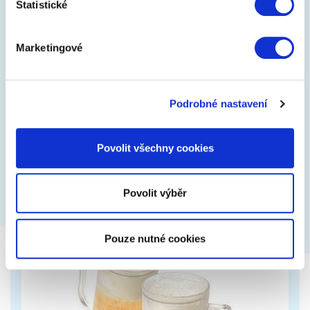
Statistické
1
Dárkáč Babiččin elixír mládí
Marketingové
Dárkový baliček pro babičku je balíček plný
oblíbených dárků. Pečlivě jsme pro vás vybrali TOP z
našich nejlepších produktů pro…
Podrobné nastavení
659 Kč
Zobrazit více
Povolit všechny cookies
Povolit výběr
Pouze nutné cookies