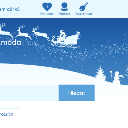
0
em dárků
Oblíbené
Přihlásit
Registrovat
a móda
ražších