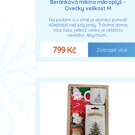
Beránková mikina mikroplyš –
Ovečky velikost M
Na podzim a v zimě je domácí pohodlí
důležitější než kdy jindy. Trávíme doma
více času, jelikož venku je většinou
nevlídno. Abychom…
799 Kč
Zobrazit více