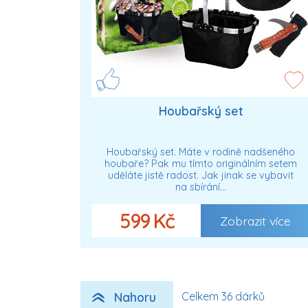
Houbařský set
Houbařský set. Máte v rodině nadšeného
houbaře? Pak mu tímto originálním setem
uděláte jistě radost. Jak jinak se vybavit
na sbírání…
599 Kč
Zobrazit více
Nahoru
Celkem 36 dárků