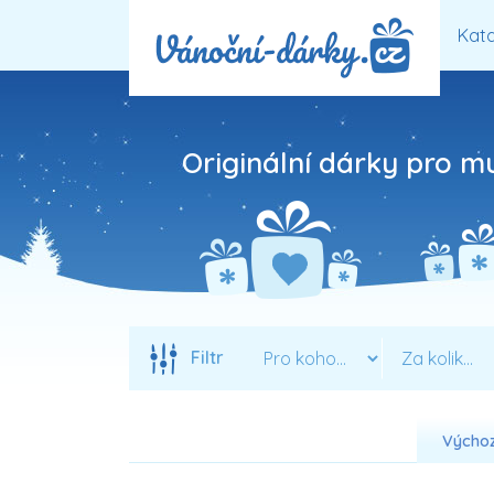
Kata
Originální dárky pro m
Filtr
Výchoz