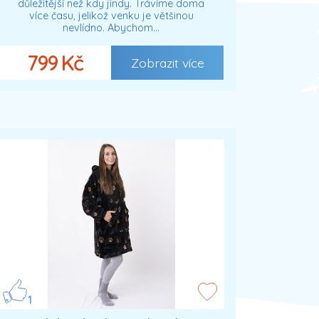
důležitější než kdy jindy. Trávíme doma
více času, jelikož venku je většinou
nevlídno. Abychom…
799 Kč
Zobrazit více
1