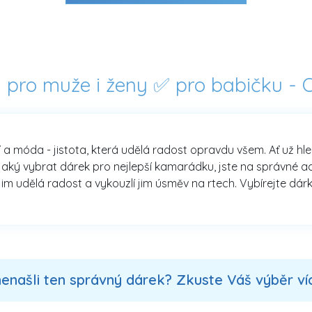
y pro muže i ženy ✅ pro babičku -
í a móda - jistota, která udělá radost opravdu všem. Ať už hl
aký vybrat dárek pro nejlepší kamarádku, jste na správné adre
jim udělá radost a vykouzlí jim úsměv na rtech. Vybírejte dárk
nenašli ten správný dárek? Zkuste Váš výběr více