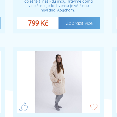
důležitější než kdy jindy. Trávíme doma
více času, jelikož venku je většinou
nevlídno. Abychom…
799 Kč
Zobrazit více