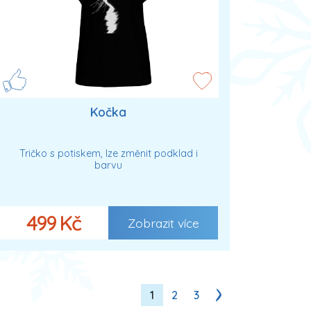
Kočka
Tričko s potiskem, lze změnit podklad i
barvu
499 Kč
Zobrazit více
1
2
3