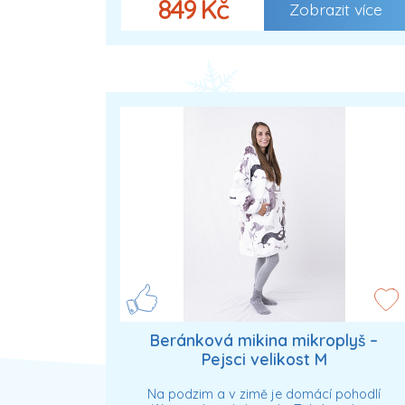
849 Kč
Zobrazit více
Beránková mikina mikroplyš –
Pejsci velikost M
Na podzim a v zimě je domácí pohodlí