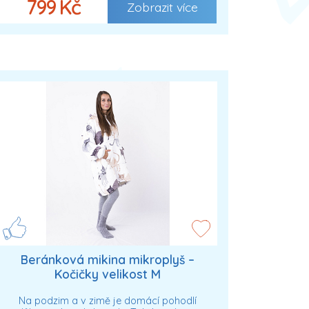
799 Kč
Zobrazit více
Beránková mikina mikroplyš –
Kočičky velikost M
Na podzim a v zimě je domácí pohodlí