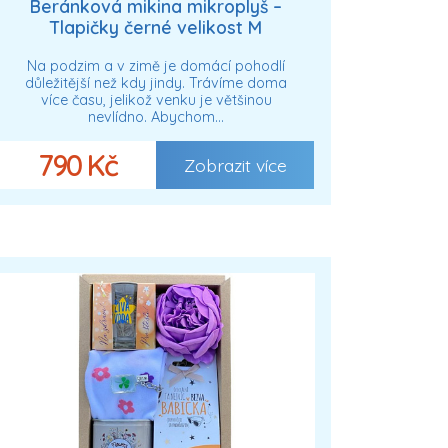
Beránková mikina mikroplyš –
Tlapičky černé velikost M
Na podzim a v zimě je domácí pohodlí
důležitější než kdy jindy. Trávíme doma
více času, jelikož venku je většinou
nevlídno. Abychom…
790 Kč
Zobrazit více