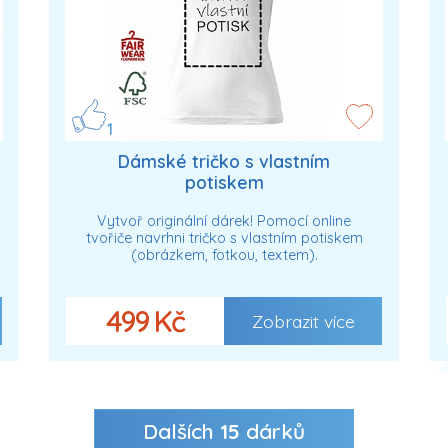
1
Dámské tričko s vlastním
potiskem
Vytvoř originální dárek! Pomocí online
tvořiče navrhni tričko s vlastním potiskem
(obrázkem, fotkou, textem).
499 Kč
Zobrazit více
Dalších
15
dárků