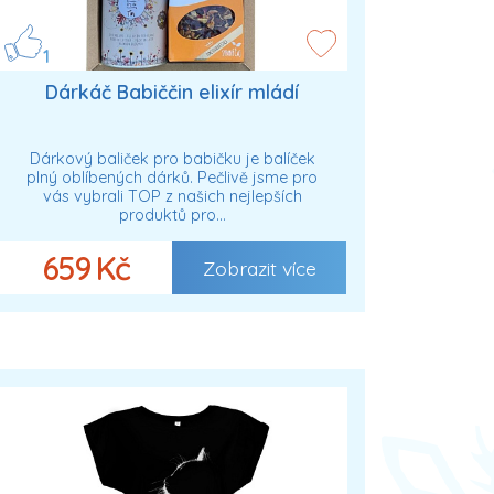
1
Dárkáč Babiččin elixír mládí
Dárkový baliček pro babičku je balíček
plný oblíbených dárků. Pečlivě jsme pro
vás vybrali TOP z našich nejlepších
produktů pro…
659 Kč
Zobrazit více