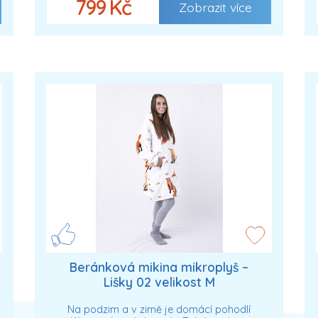
799 Kč
Zobrazit více
Beránková mikina mikroplyš –
Lišky 02 velikost M
Na podzim a v zimě je domácí pohodlí