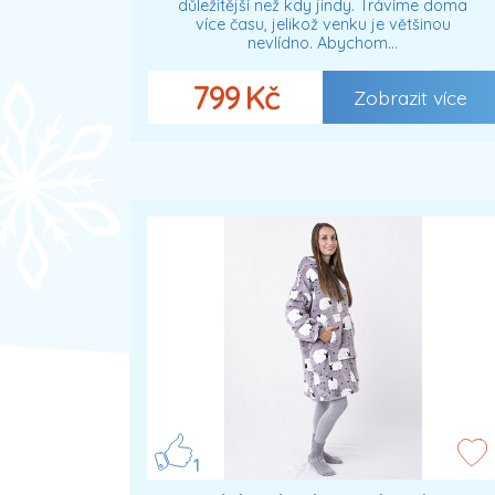
důležitější než kdy jindy. Trávíme doma
více času, jelikož venku je většinou
nevlídno. Abychom…
799 Kč
Zobrazit více
1