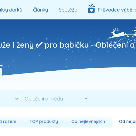
log dárků
Články
Soutěže
Průvodce výběr
uže i ženy ✅ pro babičku -
Oblečení 
í řazení
TOP produkty
Od nejlevnějších
Od nejd