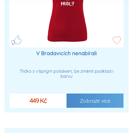
V Bradavicích nenabírali
Tričko s vtipným potiskem, lze změnit podklad i
barvu
449 Kč
Zobrazit více