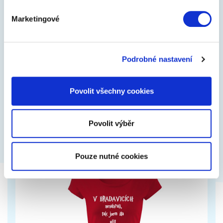
Marketingové
Sandokan
Tričko s potiskem, lze změnit podklad i barvu
Podrobné nastavení
Povolit všechny cookies
449 Kč
Zobrazit více
Povolit výběr
Pouze nutné cookies