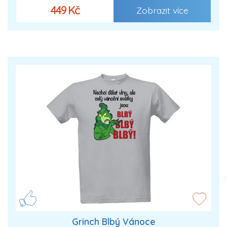
449 Kč
Zobrazit více
Grinch Blbý Vánoce