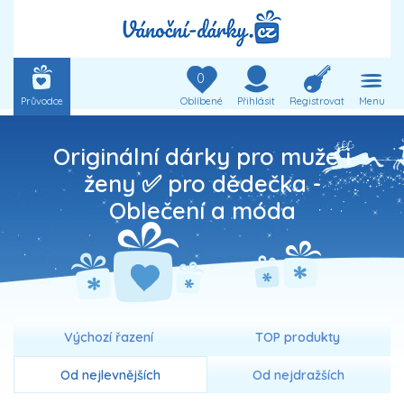
0
Průvodce
Oblíbené
Přihlásit
Registrovat
Menu
Originální dárky pro muže i
ženy ✅ pro dědečka -
Oblečení a móda
Výchozí řazení
TOP produkty
Od nejlevnějších
Od nejdražších