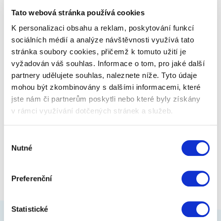
Tato webová stránka používá cookies
K personalizaci obsahu a reklam, poskytování funkcí
449 Kč
Zobrazit více
sociálních médií a analýze návštěvnosti využívá tato
stránka soubory cookies, přičemž k tomuto užití je
vyžadován váš souhlas. Informace o tom, pro jaké další
partnery udělujete souhlas, naleznete níže. Tyto údaje
mohou být zkombinovány s dalšími informacemi, které
jste nám či partnerům poskytli nebo které byly získány
v rámci využívání dotčených stránek a služeb.
Výběr
Nutné
souhlasu
Preferenční
Statistické