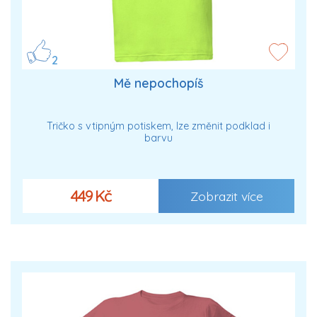
2
Mě nepochopíš
Tričko s vtipným potiskem, lze změnit podklad i
barvu
449 Kč
Zobrazit více