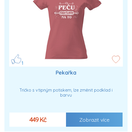
1
Pekařka
Tričko s vtipným potiskem, lze změnit podklad i
barvu
449 Kč
Zobrazit více