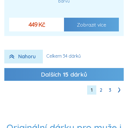
barvu
449 Kč
Zobrazit více
Nahoru
Celkem 34 dárků
Dalších
15
dárků
1
2
3
Originální dárky pro muže i