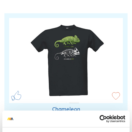
Chameleon
Tričko s vtipným potiskem, lze změnit podklad i
barvu