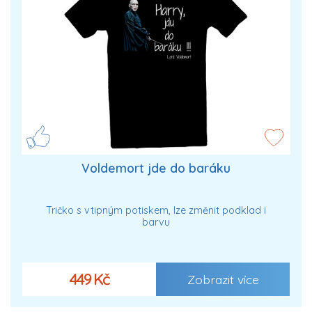
Voldemort jde do baráku
Tričko s vtipným potiskem, lze změnit podklad i
barvu
449 Kč
Zobrazit více