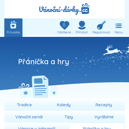
0
Průvodce
Oblíbené
Přihlásit
Registrovat
Menu
Přáníčka a hry
Tradice
Koledy
Recepty
Vánoční seriál
Tipy
Vyrábíme
Vánoce v zahraničí
Přáníčka a hry