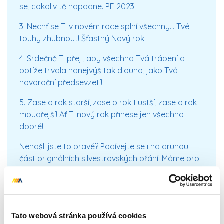
se, cokoliv tě napadne. PF 2023
3. Nechť se Ti v novém roce splní všechny… Tvé
touhy zhubnout! Šťastný Nový rok!
4. Srdečně Ti přeji, aby všechna Tvá trápení a
potíže trvala nanejvýš tak dlouho, jako Tvá
novoroční předsevzetí!
5. Zase o rok starší, zase o rok tlustší, zase o rok
moudřejší! Ať Ti nový rok přinese jen všechno
dobré!
Nenašli jste to pravé? Podívejte se i na druhou
část originálních silvestrovských přání! Máme pro
vás i další nápady – třeba
tradiční novoroční přání
nebo
vtipná přání k Vánocům
!
Tato webová stránka používá cookies