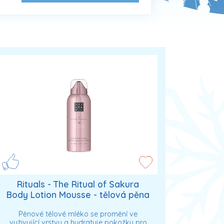
Rituals - The Ritual of Sakura
Body Lotion Mousse - tělová pěna
Tělová mléka 150 ml unisex
Pěnové tělové mléko se promění ve
vyživující vrstvu a hydratuje pokožku pro