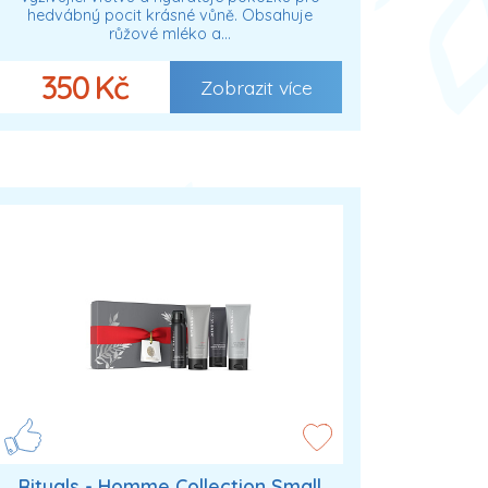
hedvábný pocit krásné vůně. Obsahuje
růžové mléko a…
350 Kč
Zobrazit více
Rituals - Homme Collection Small