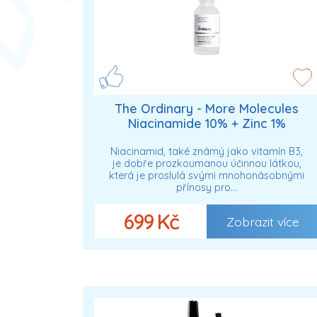
The Ordinary - More Molecules
Niacinamide 10% + Zinc 1%
Hydratační séra 60 ml unisex
Niacinamid, také známý jako vitamín B3,
je dobře prozkoumanou účinnou látkou,
která je proslulá svými mnohonásobnými
přínosy pro…
699 Kč
Zobrazit více