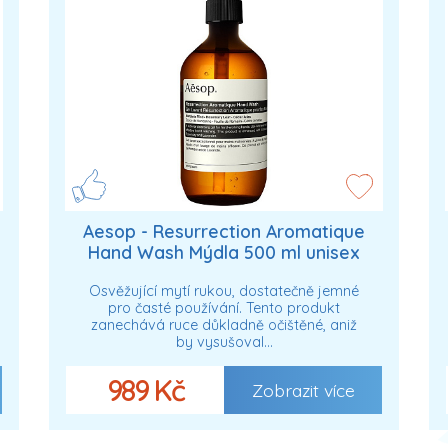
Aesop - Resurrection Aromatique
Hand Wash Mýdla 500 ml unisex
Osvěžující mytí rukou, dostatečně jemné
pro časté používání. Tento produkt
zanechává ruce důkladně očištěné, aniž
by vysušoval…
989 Kč
Zobrazit více