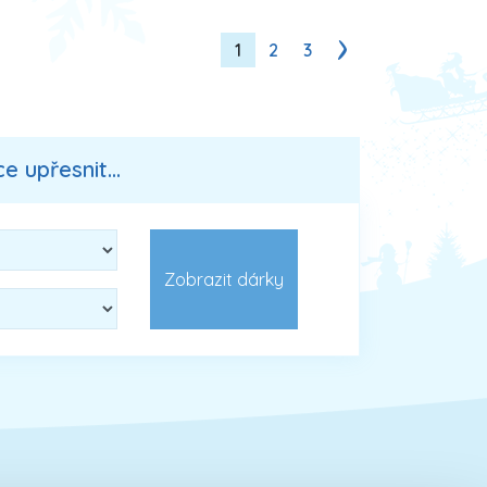
1
2
3
 upřesnit...