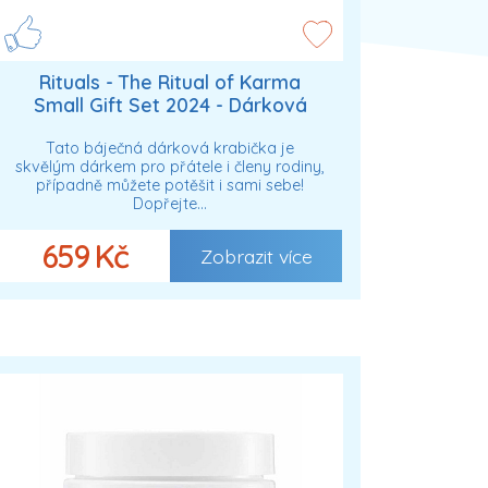
Rituals - The Ritual of Karma
Small Gift Set 2024 - Dárková
sada S Dárkové sady dámské
Tato báječná dárková krabička je
skvělým dárkem pro přátele i členy rodiny,
případně můžete potěšit i sami sebe!
Dopřejte…
659 Kč
Zobrazit více