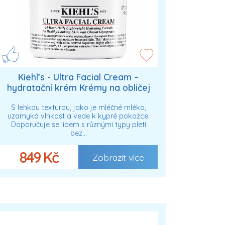
Kiehl’s - Ultra Facial Cream –
hydratační krém Krémy na obličej
50 ml unisex
S lehkou texturou, jako je mléčné mléko,
uzamyká vlhkost a vede k kypré pokožce.
Doporučuje se lidem s různými typy pleti
bez…
849 Kč
Zobrazit více