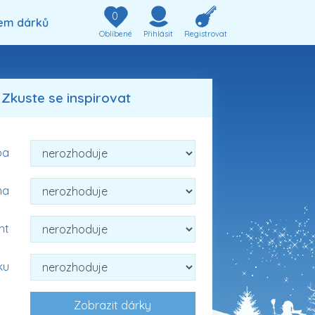
0
em dárků
Oblíbené
Přihlásit
Registrovat
Zkuste se inspirovat
ba
na
nt
ku