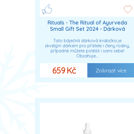
Rituals - The Ritual of Ayurveda
Small Gift Set 2024 - Dárková
sada S Dárkové sady unisex
Tato báječná dárková krabička je
skvělým dárkem pro přátele i členy rodiny,
případně můžete potěšit i sami sebe!
Obsahuje…
659 Kč
Zobrazit více