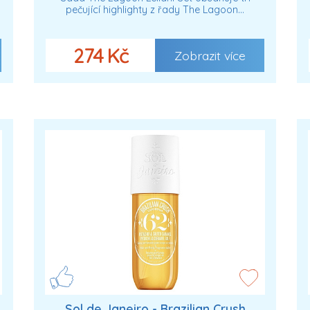
pečující highlighty z řady The Lagoon…
274 Kč
Zobrazit více
Sol de Janeiro - Brazilian Crush