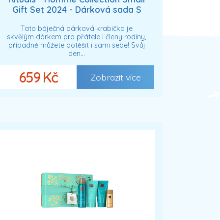
Gift Set 2024 - Dárková sada S
Péče o tělo pánské
Tato báječná dárková krabička je
skvělým dárkem pro přátele i členy rodiny,
případně můžete potěšit i sami sebe! Svůj
den…
659 Kč
Zobrazit více