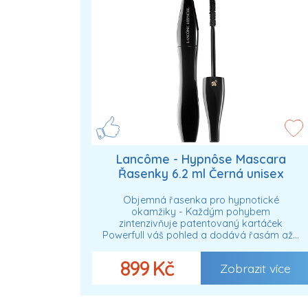
Lancôme - Hypnôse Mascara
Řasenky 6.2 ml Černá unisex
Objemná řasenka pro hypnotické
okamžiky - Každým pohybem
zintenzivňuje patentovaný kartáček
Powerfull váš pohled a dodává řasám až…
899 Kč
Zobrazit více