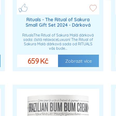
Rituals - The Ritual of Sakura
Small Gift Set 2024 - Dárková
sada S Dárkové sady unisex
RitualsThe Ritual of Sakura Malá dárková
sada: čistá relaxaceLuxusní The Ritual of
Sakura Malá dárková sada od RITUALS
vás bude…
659 Kč
Zobrazit více