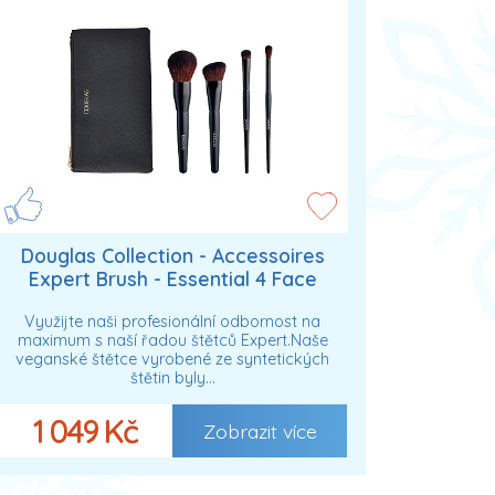
Douglas Collection - Accessoires
Expert Brush - Essential 4 Face
And Eye Brushes Set Sady štětců
Využijte naši profesionální odbornost na
dámské
maximum s naší řadou štětců Expert.Naše
veganské štětce vyrobené ze syntetických
štětin byly…
1 049 Kč
Zobrazit více