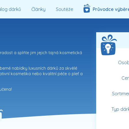
log dárků
Články
Soutěže
Průvodce výběr
adost a splňte jim jejich tajná kosmetická
Oso
berné nabídky luxusních dárků za skvělé
ativní kosmetika
nebo kvalitní
péče o pleť a
Ce
učena!
Sortime
Typ dár