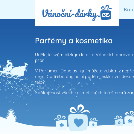
Kata
Parfémy a kosmetika
Udělejte svým blízkým letos o Vánocích opravdu r
přání.
V
Parfumerii Douglas
nyní můžete vybírat z nepře
ceny. Co třeba originální
parfém
, exkluzivní
dekor
tělo
?
Spokojenost všech kosmetických fajnšmekrů zar