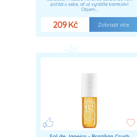
pořád u sebe, ať už vyrážíte kamkoliv!
Objem…
209 Kč
Zobrazit více
Sol de Janeiro - Brazilian Crush