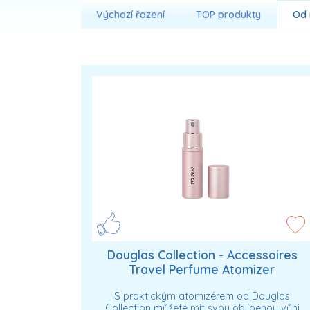
Výchozí řazení
TOP produkty
Od 
Douglas Collection - Accessoires
Travel Perfume Atomizer
Cestovní kosmetické sady unisex
S praktickým atomizérem od Douglas
Collection můžete mít svou oblíbenou vůni