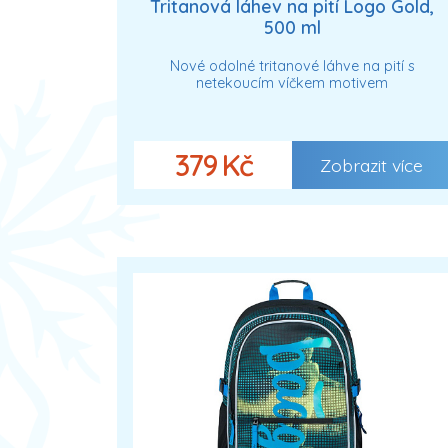
Tritanová láhev na pití Logo Gold,
500 ml
Nové odolné tritanové láhve na pití s
netekoucím víčkem motivem
379 Kč
Zobrazit více