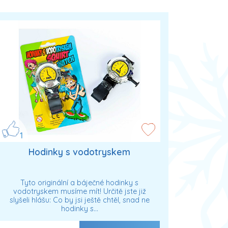
1
Hodinky s vodotryskem
Tyto originální a báječné hodinky s
vodotryskem musíme mít! Určitě jste již
slyšeli hlášu: Co by jsi ještě chtěl, snad ne
hodinky s…