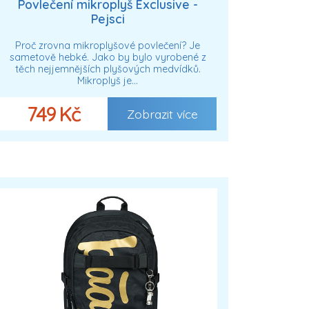
Povlečení mikroplyš Exclusive -
Pejsci
Proč zrovna mikroplyšové povlečení? Je
sametově hebké. Jako by bylo vyrobené z
těch nejjemnějších plyšových medvídků.
Mikroplyš je…
749 Kč
Zobrazit více