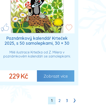
Poznámkový kalendář Krteček
2025, s 50 samolepkami, 30 × 30
cm
Milé ilustrace Krtečka od Z. Milera v
poznámkovém kalendáři se samolepkami.
229 Kč
Zobrazit více
1
2
3