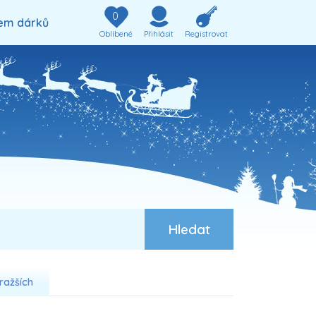
0
em dárků
Oblíbené
Přihlásit
Registrovat
ražších