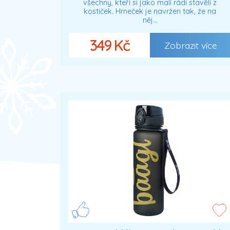
všechny, kteří si jako malí rádi stavěli z
kostiček. Hrneček je navržen tak, že na
něj…
349 Kč
Zobrazit více