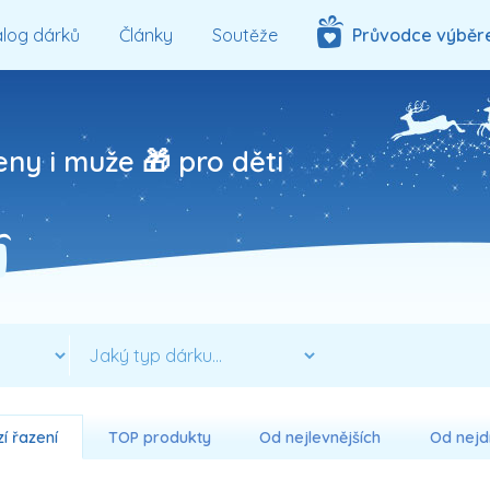
log dárků
Články
Soutěže
Průvodce výběr
eny i muže 🎁 pro děti
í řazení
TOP produkty
Od nejlevnějších
Od nejd