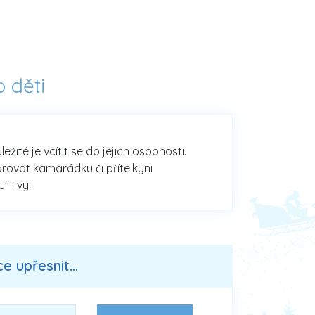
 děti
žité je vcítit se do jejich osobnosti.
rovat kamarádku či přítelkyni
 i vy!
 upřesnit...