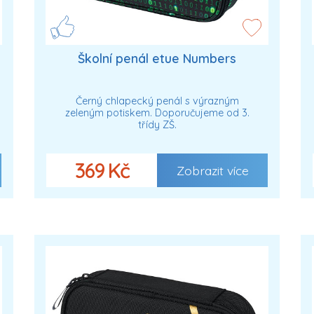
Školní penál etue Numbers
Černý chlapecký penál s výrazným
zeleným potiskem. Doporučujeme od 3.
třídy ZŠ.
369 Kč
Zobrazit více