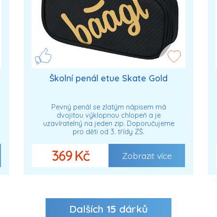
Školní penál etue Skate Gold
Pevný penál se zlatým nápisem má
dvojitou výklopnou chlopeň a je
uzavíratelný na jeden zip. Doporučujeme
pro děti od 3. třídy ZŠ.
369 Kč
Zobrazit více
Dalších
15
dárků