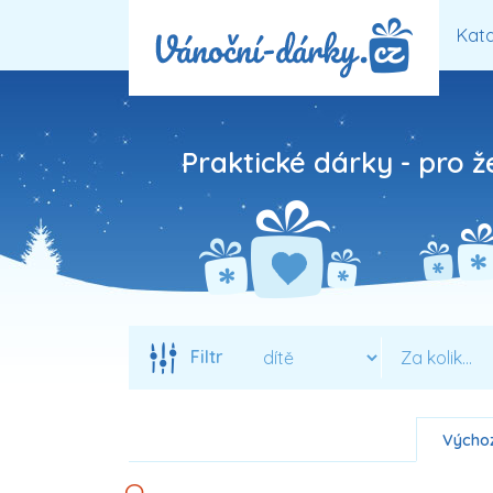
Kata
Praktické dárky - pro ž
Filtr
Výchoz