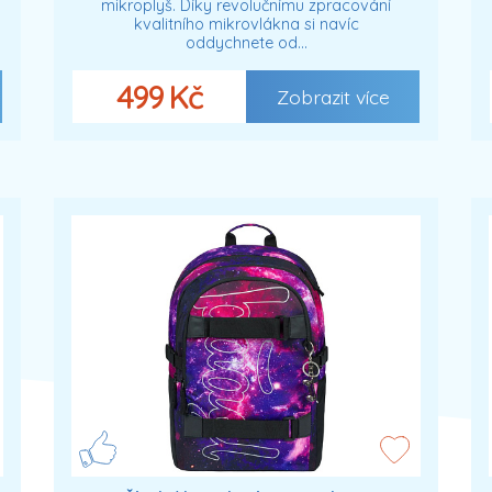
mikroplyš. Díky revolučnímu zpracování
kvalitního mikrovlákna si navíc
oddychnete od…
499 Kč
Zobrazit více