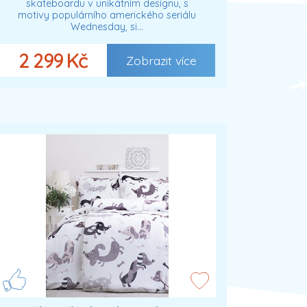
skateboardu v unikátním designu, s
motivy populárního amerického seriálu
Wednesday, si…
2 299 Kč
Zobrazit více