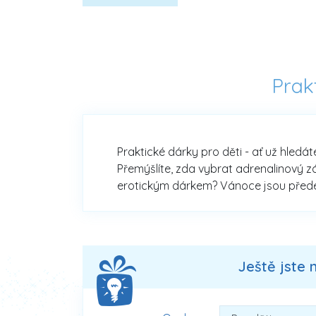
Prak
Praktické dárky pro děti - ať už hledát
Přemýšlíte, zda vybrat adrenalinový z
erotickým dárkem? Vánoce jsou předevš
Ještě jste 