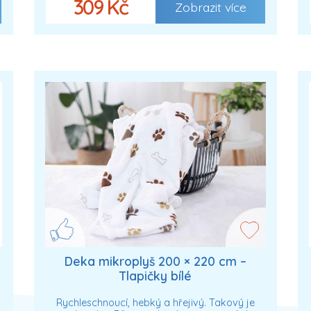
309 Kč
Zobrazit více
Deka mikroplyš 200 × 220 cm –
Tlapičky bílé
Rychleschnoucí, hebký a hřejivý. Takový je