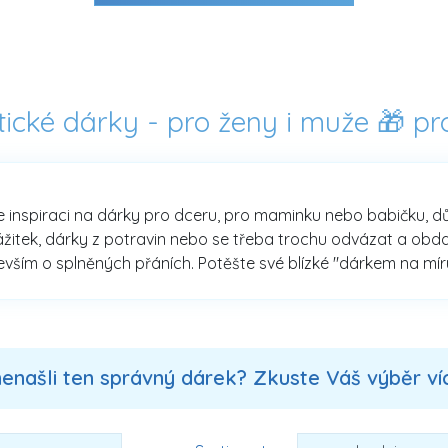
tické dárky - pro ženy i muže 🎁 pro
e inspiraci na dárky pro dceru, pro maminku nebo babičku, důle
ážitek, dárky z potravin nebo se třeba trochu odvázat a obda
ím o splněných přáních. Potěšte své blízké "dárkem na míru"
nenašli ten správný dárek? Zkuste Váš výběr více